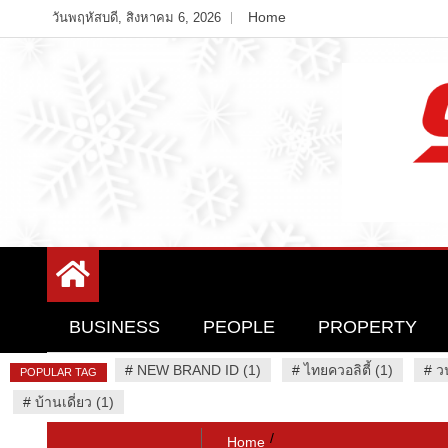
Skip
Home
วันพฤหัสบดี, สิงหาคม 6, 2026
to
content
Variety News
94 Report.com
BUSINESS
PEOPLE
PROPERTY
#
NEW BRAND ID (1)
#
ไทยควอลิตี้ (1)
#
ว
POPULAR TAG
#
บ้านเดี่ยว (1)
Home