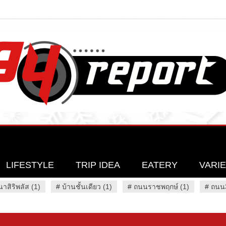
LIFESTYLE
TRIP IDEA
EATERY
VARI
นาสิริพลัส (1)
#
บ้านชั้นเดียว (1)
#
ถนนราชพฤกษ์ (1)
#
ถนน3