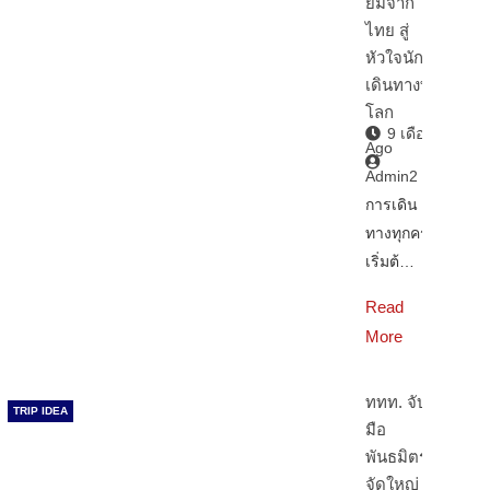
ยิ้มจาก
ไทย สู่
หัวใจนัก
เดินทางทั่ว
โลก
9 เดือน
Ago
Admin2
การเดิน
ทางทุกครั้ง
เริ่มต้…
Read
More
ททท. จับ
TRIP IDEA
มือ
พันธมิตร
จัดใหญ่