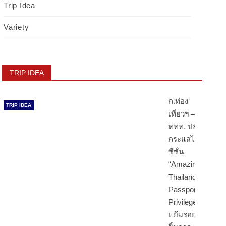
Trip Idea
Variety
TRIP IDEA
ก.ท่อง
TRIP IDEA
เที่ยวฯ –
ททท. ปลุก
กระแสไฮ
ซีซั่น
“Amazing
Thailand
Passport
Privileges”
แย้มรอย