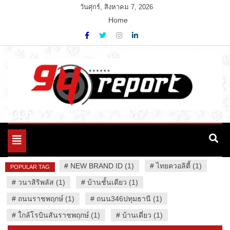
Skip
วันศุกร์, สิงหาคม 7, 2026
to
Home
content
Variety News
94 Report.com
Toggle
navigation
#
NEW BRAND ID (1)
#
ไทยควอลิตี้ (1)
POPULAR TAG
#
วนาสิริพลัส (1)
#
บ้านชั้นเดียว (1)
#
ถนนราชพฤกษ์ (1)
#
ถนน346ปทุมธานี (1)
#
ใกล้โรบินสันราชพฤกษ์ (1)
#
บ้านเดี่ยว (1)