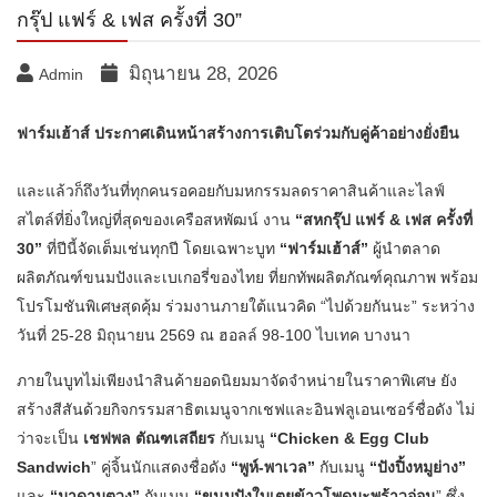
กรุ๊ป แฟร์ & เฟส ครั้งที่ 30”
มิถุนายน 28, 2026
Admin
ฟาร์มเฮ้าส์
ประกาศเดินหน้าสร้างการเติบโตร่วมกับคู่ค้าอย่างยั่งยืน
และแล้วก็ถึงวันที่ทุกคนรอคอยกับมหกรรมลดราคาสินค้าและไลฟ์
สไตล์ที่ยิ่งใหญ่ที่สุดของเครือสหพัฒน์ งาน
“สหกรุ๊ป แฟร์
& เฟส ครั้งที่
30”
ที่ปีนี้จัดเต็มเช่นทุกปี โดยเฉพาะบูท
“ฟาร์มเฮ้าส์”
ผู้นำตลาด
ผลิตภัณฑ์ขนมปังและเบเกอรี่ของไทย ที่ยกทัพผลิตภัณฑ์คุณภาพ พร้อม
โปรโมชันพิเศษสุดคุ้ม ร่วมงานภายใต้แนวคิด “ไปด้วยกันนะ” ระหว่าง
วันที่ 25-28 มิถุนายน 2569 ณ ฮอลล์ 98-100 ไบเทค บางนา
ภายในบูทไม่เพียงนำสินค้ายอดนิยมมาจัดจำหน่ายในราคาพิเศษ ยัง
สร้างสีสันด้วยกิจกรรมสาธิตเมนูจากเชฟและอินฟลูเอนเซอร์ชื่อดัง ไม่
ว่าจะเป็น
เชฟพล ตัณฑเสถียร
กับเมนู
“Chicken & Egg Club
Sandwich
” คู่จิ้นนักแสดงชื่อดัง
“พูห์-พาเวล”
กับเมนู
“ปังปิ้งหมูย่าง”
และ
“มาดามตวง”
กับเมนู
“ขนมปังใบเตยข้าวโพดมะพร้าวอ่อน
” ซึ่ง