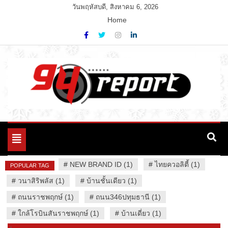
Skip
วันพฤหัสบดี, สิงหาคม 6, 2026
to
Home
content
Variety News
94 Report.com
Toggle
navigation
#
NEW BRAND ID (1)
#
ไทยควอลิตี้ (1)
POPULAR TAG
#
วนาสิริพลัส (1)
#
บ้านชั้นเดียว (1)
#
ถนนราชพฤกษ์ (1)
#
ถนน346ปทุมธานี (1)
#
ใกล้โรบินสันราชพฤกษ์ (1)
#
บ้านเดี่ยว (1)