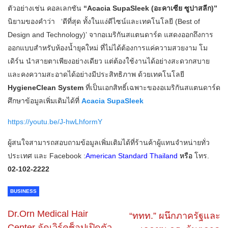
ตัวอย่างเช่น คอลเลกชัน
“Acacia SupaSleek (อะคาเซีย ซูปาสลีก)”
นิยามของคำว่า ‘ดีที่สุด ทั้งในแง่ดีไซน์และเทคโนโลยี (Best of
Design and Technology)’ จากอเมริกันสแตนดาร์ด แสดงออกถึงการ
ออกแบบสำหรับห้องน้ำยุคใหม่ ที่ไม่ได้ต้องการแค่ความสวยงาม โม
เดิร์น นำสายตาเพียงอย่างเดียว แต่ต้องใช้งานได้อย่างสะดวกสบาย
และคงความสะอาดได้อย่างมีประสิทธิภาพ ด้วยเทคโนโลยี
HygieneClean System
ที่เป็นเอกสิทธิ์เฉพาะของอเมริกันสแตนดาร์ด
ศึกษาข้อมูลเพิ่มเติมได้ที่
Acacia SupaSleek
https://youtu.be/J-hwLhformY
ผู้สนใจสามารถสอบถามข้อมูลเพิ่มเติมได้ที่ร้านค้าผู้แทนจำหน่ายทั่ว
ประเทศ และ Facebook :
American Standard Thailand
หรือ
โทร.
02-102-2222
BUSINESS
Dr.Orn Medical Hair
“ททท.” ผนึกภาครัฐและ
Center จัดเวิร์คช็อปเปิดตัว