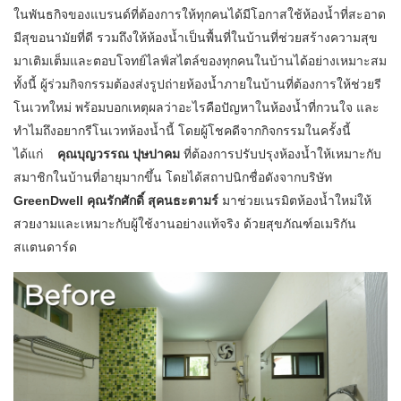
ในพันธกิจของแบรนด์ที่ต้องการให้ทุกคนได้มีโอกาสใช้ห้องน้ำที่สะอาด
มีสุขอนามัยที่ดี รวมถึงให้ห้องน้ำเป็นพื้นที่ในบ้านที่ช่วยสร้างความสุข
มาเติมเต็มและตอบโจทย์ไลฟ์สไตล์ของทุกคนในบ้านได้อย่างเหมาะสม
ทั้งนี้ ผู้ร่วมกิจกรรมต้องส่งรูปถ่ายห้องน้ำภายในบ้านที่ต้องการให้ช่วยรี
โนเวทใหม่ พร้อมบอกเหตุผลว่าอะไรคือปัญหาในห้องน้ำที่กวนใจ และ
ทำไมถึงอยากรีโนเวทห้องน้ำนี้ โดยผู้โชคดีจากกิจกรรมในครั้งนี้
ได้แก่
คุณบุญวรรณ ปุษปาคม
ที่ต้องการปรับปรุงห้องน้ำให้เหมาะกับ
สมาชิกในบ้านที่อายุมากขึ้น โดยได้สถาปนิกชื่อดังจากบริษัท
GreenDwell คุณรักศักดิ์ สุคนธะตามร์
มาช่วยเนรมิตห้องน้ำใหม่ให้
สวยงามและเหมาะกับผู้ใช้งานอย่างแท้จริง ด้วยสุขภัณฑ์อเมริกัน
สแตนดาร์ด