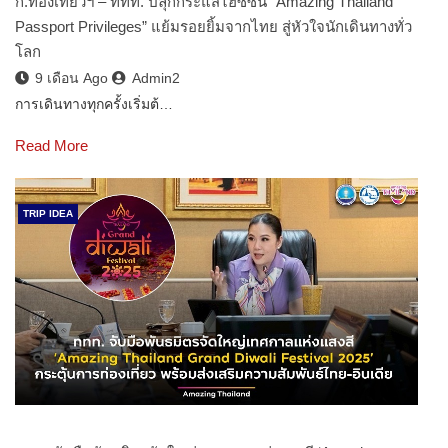
ก.ท่องเที่ยวฯ – ททท. ปลุกกระแสไฮซีซั่น “Amazing Thailand
Passport Privileges” แย้มรอยยิ้มจากไทย สู่หัวใจนักเดินทางทั่ว
โลก
9 เดือน Ago
Admin2
การเดินทางทุกครั้งเริ่มต้…
Read More
TRIP IDEA