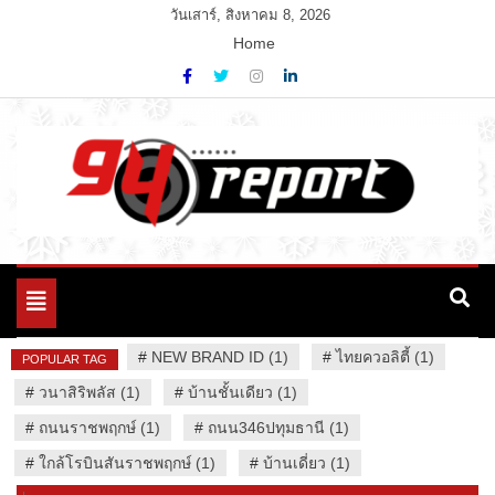
Skip
วันเสาร์, สิงหาคม 8, 2026
to
Home
content
Variety News
94 Report.com
Toggle
navigation
#
NEW BRAND ID (1)
#
ไทยควอลิตี้ (1)
POPULAR TAG
#
วนาสิริพลัส (1)
#
บ้านชั้นเดียว (1)
#
ถนนราชพฤกษ์ (1)
#
ถนน346ปทุมธานี (1)
#
ใกล้โรบินสันราชพฤกษ์ (1)
#
บ้านเดี่ยว (1)