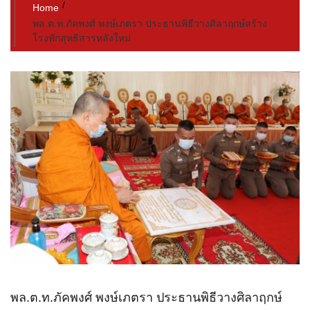
Home
พล.ต.ท.ภัคพงศ์ พงษ์เภตรา ประธานพิธีวางศิลาฤกษ์สร้าง
โรงพักสุทธิสารหลังใหม่
พล.ต.ท.ภัคพงศ์ พงษ์เภตรา ประธานพิธีวางศิลาฤกษ์