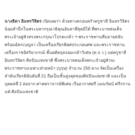
นางธิดา อินทรวิจิตร
เปิดเผยว่า ด้วยทางครอบครัวครูชาลี อินทรวิจิตร
น้อมสำนึกในพระมหากรุณาธิคุณอันหาที่สุดมิได้ ที่พระบาทสมเด็จ
พระเจ้าอยู่หัวทรงพระกรุณาโปรดเกล้า ฯ พระราชทานหีบลายสลับ
พร้อมฉัตรเบญจา เป็นเครื่องเกียรติยศประกอบศพ และพระราชทาน
เครื่องราชอิสริยาภรณ์ ชั้นตติยจุลจอมเกล้าวิเศษ (ต.จ.ว.) แด่ครูชาลี
อินทรวิจิตร ศิลปินแห่งชาติ ซึ่งพระบาทสมเด็จพระเจ้าอยู่หัวจะ
พระราชทานเฉพาะฝ่ายหน้า (บุรุษ) จำนวน 250 ดวง จัดเป็นเครื่อง
ลำดับเกียรติอันดับที่ 21 ถือเป็นชั้นสูงสุดของศิลปินแห่งชาติ และเป็น
บุคคลที่ 2 ต่อจาก ศาสตราจารย์พิเศษ เรืออากาศตรี แมนรัตน์ ศรีกราน
นท์ ศิลปินแห่งชาติ