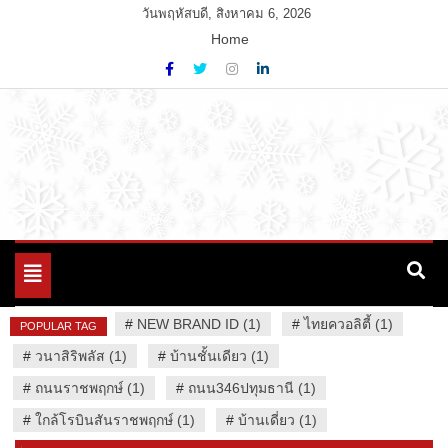
Skip
วันพฤหัสบดี, สิงหาคม 6, 2026
to
Home
content
Variety News
94 Report.com
Toggle
navigation
#
NEW BRAND ID (1)
#
ไทยควอลิตี้ (1)
POPULAR TAG
#
วนาสิริพลัส (1)
#
บ้านชั้นเดียว (1)
#
ถนนราชพฤกษ์ (1)
#
ถนน346ปทุมธานี (1)
#
ใกล้โรบินสันราชพฤกษ์ (1)
#
บ้านเดี่ยว (1)