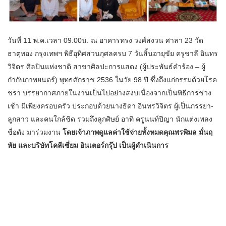
วันที่ 11 พ.ค.เวลา 09.00น. ณ อาคารทรง วงศ์สงวน ศาลา 23 วัด
ธาตุทอง กรุงเทพฯ พิธีอุทิศส่วนกุศลครบ 7 วันสิ้นอายุขัย ครูชาลี อินทร
วิจิตร ศิลปินแห่งชาติ สาขาศิลปะการแสดง (ผู้ประพันธ์คำร้อง – ผู้
กำกับภาพยนตร์) พุทธศักราช 2536 ในวัย 98 ปี ซึ่งถึงแก่กรรมด้วยโรค
ชรา​ บรรยากาศภายในงานเป็นไปอย่างสงบเนื่องจากเป็นพิธีการช่วง
เช้า มีเพียงครอบครัว ประกอบด้วยนางธิดา อินทรวิจิตร ผู้เป็นภรรยา-
ลูกสาว และคนใกล้ชิด รวมถึงลูกศิษย์ อาทิ ครูนนท์ปิญา นักแต่งเพลง
ชื่อดัง มาร่วมงาน
โดยเจ้าภาพดูแลค่าใช้จ่ายทั้งหมดคุณพรพิมล มั่นฤ
หัย และบริษัทโคลีเซี่ยม อินเตอร์กรุ๊ป เป็นผู้ดำเนินการ