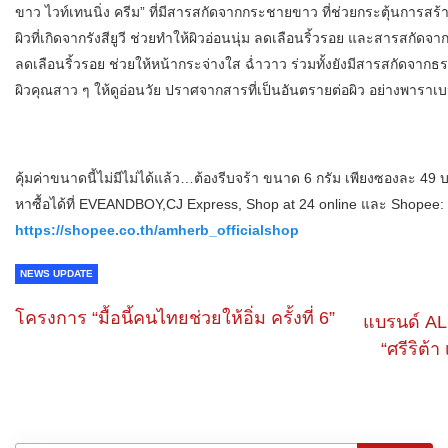
ขาว ไวท์เทนนิ่ง ครีม” ที่มีสารสกัดจากกระชายขาว ที่ช่วยกระตุ้นการ
ผิวที่เกิดจากรังสียูวี ช่วยทำให้ผิวอ่อนนุ่ม ลดเลือนริ้วรอย และสารสกั
ลดเลือนริ้วรอย ช่วยให้หน้ากระจ่างใส ฉ่ำวาว ร่วมทั้งยังมีสารสกัดจากธร
ผิวคุณสาว ๆ ให้ดูอ่อนวัย ปราศจากสารที่เป็นอันตรายต่อผิว อย่างพาราเ
คุ้มค่าขนาดนี้ไม่มีไม่ได้แล้ว…ต้องรีบจร้า ขนาด 6 กรัม เพียงซองละ 49 บ
หาซื้อได้ที่ EVEANDBOY,CJ Express, Shop at 24 online และ Shopee:
https://shopee.co.th/amherb_officialshop
NEWS UPDATE
โครงการ “มื้อนี้คนไทยช่วยให้อิ่ม ครั้งที่ 6”
แบรนด์ AL
“ศรีริต้