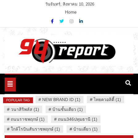
Skip
วันจันทร์, สิงหาคม 10, 2026
to
Home
content
Variety News
94 Report.com
Toggle
navigation
#
NEW BRAND ID (1)
#
ไทยควอลิตี้ (1)
POPULAR TAG
#
วนาสิริพลัส (1)
#
บ้านชั้นเดียว (1)
#
ถนนราชพฤกษ์ (1)
#
ถนน346ปทุมธานี (1)
#
ใกล้โรบินสันราชพฤกษ์ (1)
#
บ้านเดี่ยว (1)