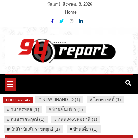
Skip
วันเสาร์, สิงหาคม 8, 2026
to
Home
content
Variety News
94 Report.com
Toggle
navigation
#
NEW BRAND ID (1)
#
ไทยควอลิตี้ (1)
POPULAR TAG
#
วนาสิริพลัส (1)
#
บ้านชั้นเดียว (1)
#
ถนนราชพฤกษ์ (1)
#
ถนน346ปทุมธานี (1)
#
ใกล้โรบินสันราชพฤกษ์ (1)
#
บ้านเดี่ยว (1)