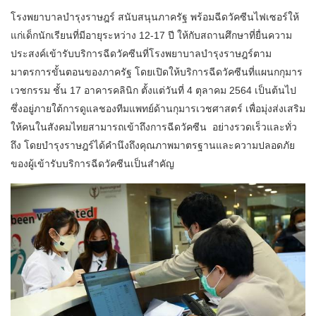
โรงพยาบาลบำรุงราษฎร์ สนับสนุนภาครัฐ พร้อมฉีดวัคซีนไฟเซอร์ให้
แก่เด็กนักเรียนที่มีอายุระหว่าง 12-17 ปี ให้กับสถานศึกษาที่ยื่นความ
ประสงค์เข้ารับบริการฉีดวัคซีนที่โรงพยาบาลบำรุงราษฎร์ตาม
มาตรการขั้นตอนของภาครัฐ โดยเปิดให้บริการฉีดวัคซีนที่แผนกกุมาร
เวชกรรม ชั้น 17 อาคารคลินิก ตั้งแต่วันที่ 4 ตุลาคม 2564 เป็นต้นไป
ซึ่งอยู่ภายใต้การดูแลชองทีมแพทย์ด้านกุมารเวชศาสตร์ เพื่อมุ่งส่งเสริม
ให้คนในสังคมไทยสามารถเข้าถึงการฉีดวัคซีน
อย่างรวดเร็วและทั่ว
ถึง โดยบำรุงราษฎร์ได้คำนึงถึงคุณภาพมาตรฐานและความปลอดภัย
ของผู้เข้ารับบริการฉีดวัคซีนเป็นสำคัญ