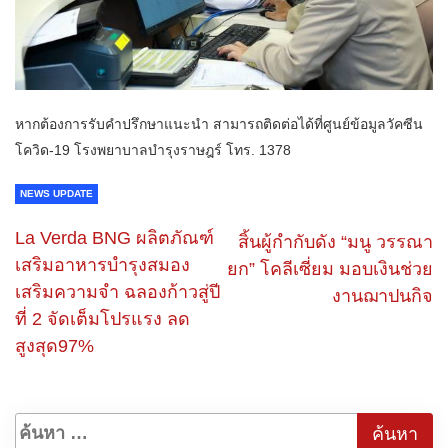
หากต้องการรับคำปรึกษาแนะนำ สามารถติดต่อได้ที่ศูนย์ข้อมูลวัคซีน
โควิด-19 โรงพยาบาลบำรุงราษฎร์ โทร. 1378
NEWS UPDATE
La Verda BNG ผลิตภัณฑ์
สิ้นผู้กำกับดัง “มนู วรรณา
เสริมอาหารบำรุงสมอง
ยก” โคลีเซี่ยม มอบเงินช่วย
เสริมความจำ ฉลองก้าวสู่ปี
งานฌาปนกิจ
ที่ 2 จัดเต็มโปรแรง ลด
สูงสุด97%