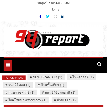
Skip
วันศุกร์, สิงหาคม 7, 2026
to
Home
content
Variety News
94 Report.com
Toggle
navigation
#
NEW BRAND ID (1)
#
ไทยควอลิตี้ (1)
POPULAR TAG
#
วนาสิริพลัส (1)
#
บ้านชั้นเดียว (1)
#
ถนนราชพฤกษ์ (1)
#
ถนน346ปทุมธานี (1)
#
ใกล้โรบินสันราชพฤกษ์ (1)
#
บ้านเดี่ยว (1)