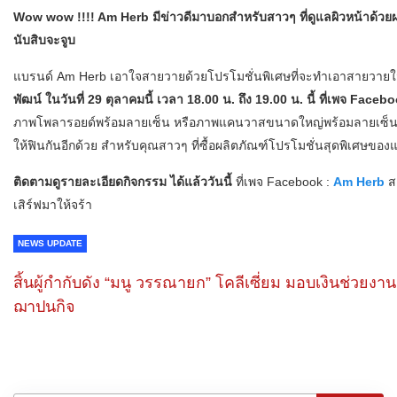
Wow wow !!!! Am Herb มีข่าวดีมาบอกสำหรับสาวๆ ที่ดูแลผิวหน้าด้วยผล
นับสิบจะจูบ
แบรนด์ Am Herb เอาใจสายวายด้วยโปรโมชั่นพิเศษที่จะทำเอาสายวายใจเ
พัฒน์ ในวันที่ 29 ตุลาคมนี้ เวลา 18.00 น. ถึง 19.00 น. นี้ ที่เพจ Face
ภาพโพลารอยด์พร้อมลายเซ็น หรือภาพแคนวาสขนาดใหญ่พร้อมลายเซ็น รูปลา
ให้ฟินกันอีกด้วย สำหรับคุณสาวๆ ที่ซื้อผลิตภัณฑ์โปรโมชั่นสุดพิเศษของแ
ติดตามดูรายละเอียดกิจกรรม ได้แล้ววันนี้
ที่เพจ Facebook :
Am Herb
ส
เสิร์ฟมา​ให้จร้า
NEWS UPDATE
สิ้นผู้กำกับดัง “มนู วรรณายก” โคลีเซี่ยม มอบเงินช่วยงาน
ฌาปนกิจ