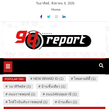
Skip
วันอาทิตย์, สิงหาคม 9, 2026
to
Home
content
Variety News
94 Report.com
Toggle
navigation
#
NEW BRAND ID (1)
#
ไทยควอลิตี้ (1)
POPULAR TAG
#
วนาสิริพลัส (1)
#
บ้านชั้นเดียว (1)
#
ถนนราชพฤกษ์ (1)
#
ถนน346ปทุมธานี (1)
#
ใกล้โรบินสันราชพฤกษ์ (1)
#
บ้านเดี่ยว (1)