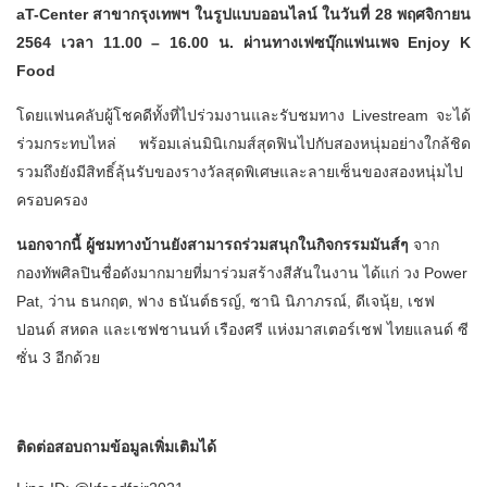
aT-Center สาขากรุงเทพฯ
ในรูปแบบออนไลน์ ในวันที่
28 พฤศจิกายน
2564 เวลา 11.00 – 16.00 น. ผ่านทางเฟซบุ๊กแฟนเพจ Enjoy K
Food
โดยแฟนคลับผู้โชคดีทั้งที่ไปร่วมงานและรับชมทาง Livestream จะได้
ร่วมกระทบไหล่ พร้อมเล่นมินิเกมส์สุดฟินไปกับสองหนุ่มอย่างใกล้ชิด
รวมถึงยังมีสิทธิ์ลุ้นรับของรางวัลสุดพิเศษและลายเซ็นของสองหนุ่มไป
ครอบครอง
นอกจากนี้ ผู้ชมทางบ้านยังสามารถร่วมสนุกในกิจกรรมมันส์ๆ
จาก
กองทัพศิลปินชื่อดังมากมายที่มาร่วมสร้างสีสันในงาน ได้แก่ วง Power
Pat, ว่าน ธนกฤต, ฟาง ธนันต์ธรญ์, ซานิ นิภาภรณ์, ดีเจนุ้ย, เชฟ
ปอนด์ สหดล และเชฟชานนท์ เรืองศรี แห่งมาสเตอร์เชฟ ไทยแลนด์ ซี
ซั่น 3 อีกด้วย
ติดต่อสอบถามข้อมูลเพิ่มเติมได้