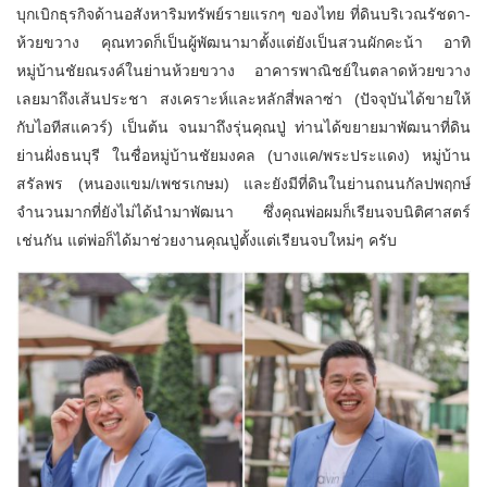
บุกเบิกธุรกิจด้านอสังหาริมทรัพย์รายแรกๆ ของไทย ที่ดินบริเวณรัชดา-
ห้วยขวาง คุณทวดก็เป็นผู้พัฒนามาตั้งแต่ยังเป็นสวนผักคะน้า อาทิ
หมู่บ้านชัยณรงค์ในย่านห้วยขวาง อาคารพาณิชย์ในตลาดห้วยขวาง
เลยมาถึงเส้นประชา สงเคราะห์และหลักสี่พลาซ่า (ปัจจุบันได้ขายให้
กับไอทีสแควร์) เป็นต้น จนมาถึงรุ่นคุณปู่ ท่านได้ขยายมาพัฒนาที่ดิน
ย่านฝั่งธนบุรี ในชื่อหมู่บ้านชัยมงคล (บางแค/พระประแดง) หมู่บ้าน
สรัลพร (หนองแขม/เพชรเกษม) และยังมีที่ดินในย่านถนนกัลปพฤกษ์
จำนวนมากที่ยังไม่ได้นำมาพัฒนา ซึ่งคุณพ่อผมก็เรียนจบนิติศาสตร์
เช่นกัน แต่พ่อก็ได้มาช่วยงานคุณปู่ตั้งแต่เรียนจบใหม่ๆ ครับ