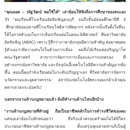
“คุณออด – ณัฐวัฒน์ พอใช้ได้” เล่าย้อนให้ฟังถึงการศึกษา
ของตนเอง
ว่า
“ผมเรียนที่โรงเรียนอัสสัมชัญธนบุรี จนถึงชั้นมัธยมศึกษาปีที่ 3
ศึกษามัธยมปลายที่โรงเรียนโพธิสารพิทยากร หลังจากนั้นจึงตั้งใจที่จะ
ให้โอกาสตัวเองในการเลือกเรียนต่อในคณะนิติศาสตร์ ที่มหาวิทยาลัย
อัสสัมชัญ (ABAC) เพราะรู้สึกว่าภาษาอังกฤษมีความสำคัญ ต่อมาพอผม
รู้ตัวเองว่ามีความสนใจในด้านการเมือง ผมจึงได้เรียนต่อปริญญาโท
คณะรัฐศาสตร์ สาขาการจัดการการเมืองและการปกครอง ที่
จุฬาลงกรณ์มหาวิทยาลัย และปัจจุบันนี้เทคโนโลยีมีความสำคัญมากยิ่ง
ขึ้น ตอนนี้ผมกำลังเรียนต่อในระดับปริญญาเอก ที่วิทยาลัยการจัดการ
นวัตกรรมและอุตสาหกรรม สถาบันเทคโนโลยีพระจอมเกล้าเจ้าคุณ
ทหารลาดกระบังครับ”
นอกจากงานด้านกฎหมายแล้ว
ยังมี
ทำงานด้านไหนอีกบ้าง
“
งานด้านกฎหมายที่ทำอยู่ ถือเป็นอาชีพหลักในการดำรงชีวิตของผม
แต่ขอเล่าย้อนไปสักหน่อยว่า ที่จริงแล้วครอบครัวผมไม่ได้มีใคร
ประกอบอาชีพทางด้านกฎหมายเลย ตั้งแต่รุ่นคุณทวดท่านก็เป็นผู้