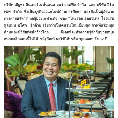
บริษัท ณัฐพร อินเตอร์เนชั่นแนล ลอว์ ออฟฟิศ จำกัด และ บริษัท อีโค
เซฟ จำกัด ซึ่งเป็นธุรกิจออแกไนซ์ด้านการศึกษา และยังเป็นผู้อำนวย
การฝ่ายบริหาร หอผู้ป่วยเฉพาะกิจ
ของ
“ไทยรอด ฮอสปิเทล โรงแรม
พูลแมน อโศก” อีกด้วย เรียกว่าเป็นคนรุ่นใหม่เปี่ยมคุณภาพที่พร้อมทุก
ด้านและมีวิสัยทัศน์กว้างไกล จึงอดที่จะทำความรู้จักกับชายหนุ่ม
อนาคตไกลคนนี้ไม่ได้ ‘ณัฐวัฒน์ พอใช้ได้’ หรือ ‘คุณออด’ วัย 32 ปี