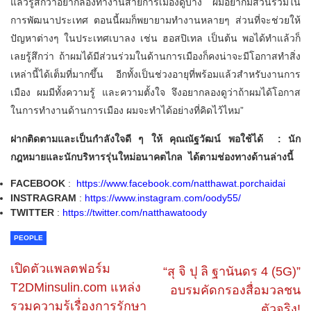
แล้วรู้สึกว่าอยากลองทำงานสายการเมืองดูบ้าง ผมอยากมีส่วนร่วมใน
การพัฒนาประเทศ ตอนนี้ผมก็พยายามทำงานหลายๆ ส่วนที่จะช่วยให้
ปัญหาต่างๆ ในประเทศเบาลง เช่น ฮอสปิเทล เป็นต้น พอได้ทำแล้วก็
เลยรู้สึกว่า ถ้าผมได้มีส่วนร่วมในด้านการเมืองก็คงน่าจะมีโอกาสทำสิ่ง
เหล่านี้ได้เต็มที่มากขึ้น อีกทั้งเป็นช่วงอายุที่พร้อมแล้วสำหรับงานการ
เมือง ผมมีทั้งความรู้ และความตั้งใจ จึงอยากลองดูว่าถ้าผมได้โอกาส
ในการทำงานด้านการเมือง ผมจะทำได้อย่างที่คิดไว้ไหม”
ฝากติดตามและเป็นกำลังใจดี ๆ ให้ คุณณัฐวัฒน์ พอใช้ได้
: นัก
กฎหมายและนักบริหารรุ่นใหม่อนาคตไกล ได้ตามช่องทางด้านล่างนี้
FACEBOOK
:
https://www.facebook.com/natthawat.porchaidai
INSTRAGRAM
:
https://www.instagram.com/oody55/
TWITTER
:
https://twitter.com/natthawatoody
PEOPLE
เปิดตัว​แพลตฟอร์ม
“สุ จิ ปุ ลิ ฐานันดร 4 (5G)”
T2DMinsulin.com แหล่ง
อบรมคัดกรองสื่อมวลชน
รวมความรู้เรื่องการรักษา
ตัวจริง!