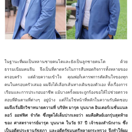
ในฐานะที่ผมเป็นหลานชายคนโตและยังเป็นลูกชายคนโต ด้วย
ธรรมเนียมคนจีน จึงเป็นที่คาดหวังในการสืบทอดกิจการทั้งหลายของ
ครอบครัว แต่ด้วยความเข้าใจ คุณพ่อก็เคารพการตัดสินใจของทุก
คนในครอบครัวเสมอ ผมจึงได้เลือกเส้นทางเดินของตัวเอง ทั้งเรื่องการ
เรียนและการประกอบอาชีพ แม้บางครั้งผมจะถูกร้องขอให้ไปช่วยตรวจ
สอบที่ดินตามที่ต่างๆ อยู่บ้าง แต่ก็ไม่ใช่หน้าที่หลักในความรับผิดชอบ
ผมจึงเริ่มฝึกวิชาทนายความที่
บริษัท มารุต บุนนาค อินเตอร์เนชั่นแนล
ลอว์ ออฟฟิศ จำกัด ซึ่งพูดได้เต็มปากเลยว่า ผมคือศิษย์เอกรุ่นสุดท้าย
ของ
ศาสตราจารย์มารุต บุนนาค ในวัย 97 ปี เจ้าของสำนักงาน ซึ่ง
เป็นอดีตประธานรัฐสภา และอดีตรัฐมนตรีหลายกระทรวง จึงทำให้ผม