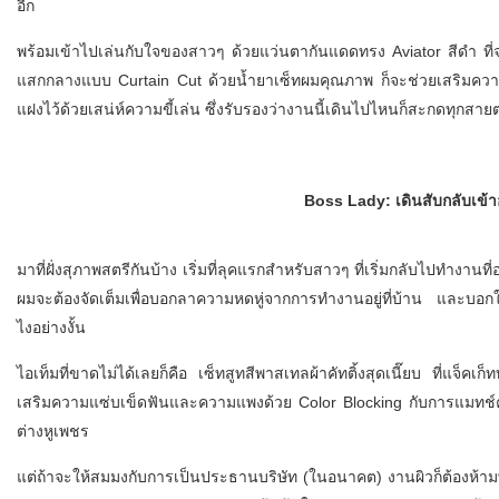
อีก
พร้อมเข้าไปเล่นกับใจของสาวๆ ด้วยแว่นตากันแดดทรง Aviator สีดำ ที่จ
แสกกลางแบบ Curtain Cut ด้วยน้ำยาเซ็ทผมคุณภาพ ก็จะช่วยเสริมความ 9
แฝงไว้ด้วยเสน่ห์ความขี้เล่น ซึ่งรับรองว่างานนี้เดินไปไหนก็สะกดทุกส
Boss Lady: เดินสับกลับเข้
มาที่ฝั่งสุภาพสตรีกันบ้าง เริ่มที่ลุคแรกสำหรับสาวๆ ที่เริ่มกลับไปทำงาน
ผมจะต้องจัดเต็มเพื่อบอกลาความหดหู่จากการทำงานอยู่ที่บ้าน และบอกให้โ
ไงอย่างงั้น
ไอเท็มที่ขาดไม่ได้เลยก็คือ เซ็ทสูทสีพาสเทลผ้าคัทติ้งสุดเนี๊ยบ ที่แจ็ค
เสริมความแซ่บเข็ดฟันและความแพงด้วย Color Blocking กับการแมทช์คู
ต่างหูเพชร
แต่ถ้าจะให้สมมงกับการเป็นประธานบริษัท (ในอนาคต) งานผิวก็ต้องห้ามพลาด