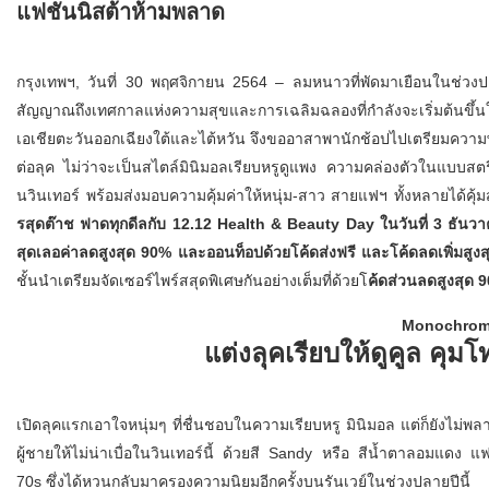
แฟชั่นนิสต้าห้ามพลาด
กรุงเทพฯ, วันที่ 30 พฤศจิกายน 2564 – ลมหนาวที่พัดมาเยือนในช่วงปล
สัญญาณถึงเทศกาลแห่งความสุขและการเฉลิมฉลองที่กำลังจะเริ่มต้นขึ้นใ
เอเชียตะวันออกเฉียงใต้และไต้หวัน จึงขออาสาพานักช้อปไปเตรียมความ
ต่อลุค ไม่ว่าจะเป็นสไตล์มินิมอลเรียบหรูดูแพง ความคล่องตัวในแบบสต
นวินเทอร์ พร้อมส่งมอบความคุ้มค่าให้หนุ่ม-สาว สายแฟฯ ทั้งหลายได้คุ
รสุดต๊าช ฟาดทุกดีลกับ 12.12 Health & Beauty Day ในวันที่ 3 ธันว
สุดเลอค่าลดสูงสุด 90% และออนท็อปด้วยโค้ดส่งฟรี และโค้ดลดเพิ่มสูง
ชั้นนำเตรียมจัดเซอร์ไพร์สสุดพิเศษกันอย่างเต็มที่ด้วยโ
ค้ดส่วนลดสูงสุด 
Monochroma
แต่งลุคเรียบให้ดูคูล คุ
เปิดลุคแรกเอาใจหนุ่มๆ ที่ชื่นชอบในความเรียบหรู มินิมอล แต่ก็ยังไม่
ผู้ชายให้ไม่น่าเบื่อในวินเทอร์นี้ ด้วยสี Sandy หรือ สีน้ำตาลอมแดง แ
70s ซึ่งได้หวนกลับมาครองความนิยมอีกครั้งบนรันเวย์ในช่วงปลายปีนี้