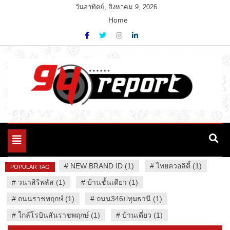
Skip
วันอาทิตย์, สิงหาคม 9, 2026
to
Home
content
Variety News
94 Report.com
Toggle
navigation
#
NEW BRAND ID (1)
#
ไทยควอลิตี้ (1)
POPULAR TAG
#
วนาสิริพลัส (1)
#
บ้านชั้นเดียว (1)
#
ถนนราชพฤกษ์ (1)
#
ถนน346ปทุมธานี (1)
#
ใกล้โรบินสันราชพฤกษ์ (1)
#
บ้านเดี่ยว (1)