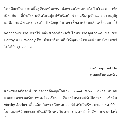
โดยคีย์หลักของลุคนี้อยู่ที่เทคนิคการแต่งตัวคุมโทนแบบโมโนโครม เพ
เดียวกัน ที่กำลังฮอตฮิตในหมู่แฟชั่นนิสต้าช่วยเสริมบุคลิกและความภูมิฐ
นาฬิกาข้อมือ และกระเป๋าเป้หนังสุดวินเทจ เสื้อผ้าพร้อมแล้วเครื่องหน้าก็ต
จัดการกับหนวดเคราให้เกลี้ยงเกลาด้วยครีมโกนหนวดคุณภาพดี ที่จะช่วยเ
Earthy และ Woody ก็จะช่วยเสริมบุคลิกให้ดูสมาร์ทและน่าหลงไหลมากยิ่งขึ
โกได้กับทุกโอกาส
90s’ Inspired H
ลุคสตรีทสุดเท่ห์
สำหรับลุคที่สองนี้ รับรองว่าต้องถูกใจสาย Street Wear อย่างแน่นอ
ฟุตบอลควอเตอร์แบคของโรงเรียน ที่คอยโปรยเสน่ห์ให้สาวๆ เชียร์หลีดเด
Varsity Jacket เสื้อแจ็คเก็ททรงนักฟุตบอล ที่ได้รับอิทธิพลมาจากยุค 90s 
ใน แมทช์ด้วยกางเกงยีนส์สีซีดทรงวินเทจ รองเท้าผ้าใบสีขาวทรงสปอร์ต แล