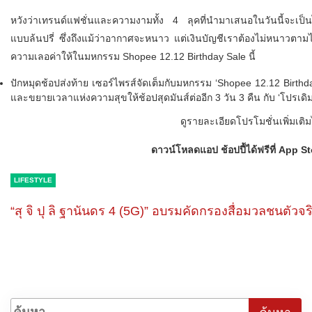
หวังว่าเทรนด์แฟชั่นและความงามทั้ง 4 ลุคที่นำมาเสนอในวันนี้จะเป
แบบล้นปรี่ ซึ่งถึงแม้ว่าอากาศจะหนาว แต่เงินบัญชีเราต้องไม่หนาวตามไปด้
ความเลอค่าให้ในมหกรรม Shopee 12.12 Birthday Sale นี้
ปักหมุดช้อปส่งท้าย เซอร์ไพรส์จัดเต็มกับมหกรรม ‘Shopee 12.12 Birthday S
และขยายเวลาแห่งความสุขให้ช้อปสุดมันส์ต่ออีก 3 วัน 3 คืน กับ ‘โปรเดิม เ
ดูรายละเอียดโปรโมชั่นเพิ่มเติมไ
ดาวน์โหลดแอป ช้อปปี้ได้ฟรีที่ App 
LIFESTYLE
“สุ จิ ปุ ลิ ฐานันดร 4 (5G)” อบรมคัดกรองสื่อมวลชนตัวจริ