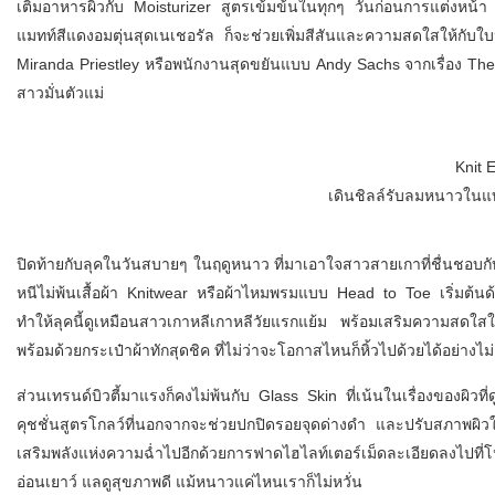
เติมอาหารผิวกับ Moisturizer สูตรเข้มข้นในทุกๆ วันก่อนการแต่งหน้า พ
แมทท์สีแดงอมตุ่นสุดเนเชอรัล ก็จะช่วยเพิ่มสีสันและความสดใสให้กับใบ
Miranda Priestley หรือพนักงานสุดขยันแบบ Andy Sachs จากเรื่อง The
สาวมั่นตัวแม่
Knit 
เดินชิลล์รับลมหนาวในแ
ปิดท้ายกับลุคในวันสบายๆ ในฤดูหนาว ที่มาเอาใจสาวสายเกาที่ชื่นชอ
หนีไม่พ้นเสื้อผ้า Knitwear หรือผ้าไหมพรมแบบ Head to Toe เริ่มต้นด
ทำให้ลุคนี้ดูเหมือนสาวเกาหลีเกาหลีวัยแรกแย้ม พร้อมเสริมความสดใ
พร้อมด้วยกระเป๋าผ้าทักสุดชิค ที่ไม่ว่าจะโอกาสไหนก็หิ้วไปด้วยได้อย่างไม่
ส่วนเทรนด์บิวตี้มาแรงก็คงไม่พ้นกับ Glass Skin ที่เน้นในเรื่องของผิว
คุชชั่นสูตรโกลว์ที่นอกจากจะช่วยปกปิดรอยจุดด่างดำ และปรับสภาพผิวให้
เสริมพลังแห่งความฉ่ำไปอีกด้วยการฟาดไฮไลท์เตอร์เม็ดละเอียดลงไปที่
อ่อนเยาว์ แลดูสุขภาพดี แม้หนาวแค่ไหนเราก็ไม่หวั่น