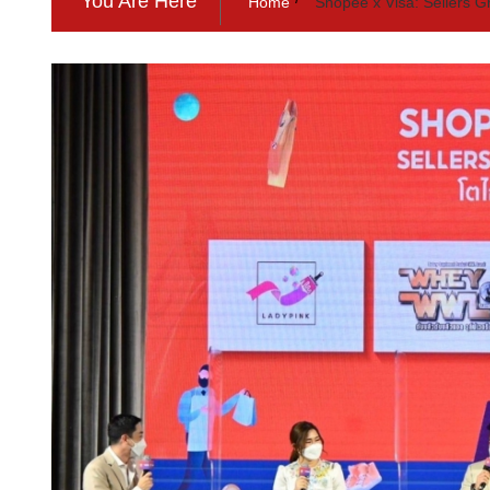
You Are Here
Home
‘Shopee x Visa: Sellers G