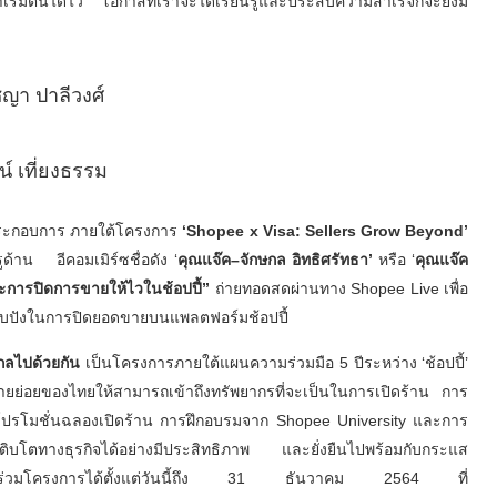
ิ่มต้นได้ไว โอกาสที่เราจะได้เรียนรู้และประสบความสำเร็จก็จะยิ่งมี
ชญา ปาลีวงศ์
น์ เที่ยงธรรม
ผู้ประกอบการ ภายใต้โครงการ
‘Shopee x Visa: Sellers Grow Beyond’
ูด้าน อีคอมเมิร์ซชื่อดัง ‘
คุณแจ๊ค
–
จักษกล อิทธิศรัทธา
’
หรือ ‘
คุณแจ๊ค
ะการปิดการขายให้ไวในช้อปปี้
”
ถ่ายทอดสดผ่านทาง Shopee Live เพื่อ
ดลับปังในการปิดยอดขายบนแพลตฟอร์มช้อปปี้
กลไปด้วยกัน
เป็นโครงการภายใต้แผนความร่วมมือ 5 ปีระหว่าง ‘ช้อปปี้’
รรายย่อยของไทยให้สามารถเข้าถึงทรัพยากรที่จะเป็นในการเปิดร้าน การ
ัดโปรโมชั่นฉลองเปิดร้าน การฝึกอบรมจาก Shopee University และการ
รเติบโตทางธุรกิจได้อย่างมีประสิทธิภาพ และยั่งยืนไปพร้อมกับกระแส
เข้าร่วมโครงการได้ตั้งแต่วันนี้ถึง 31 ธันวาคม 2564 ที่