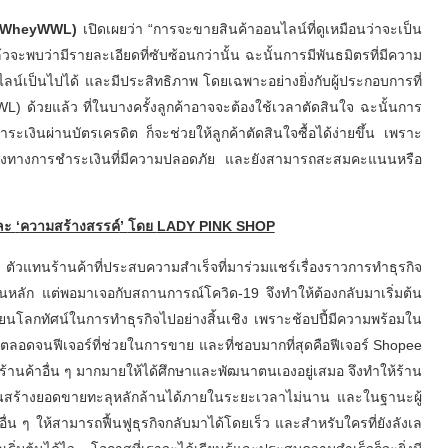
(WheyWWL)
เปิดเผยว่า “การจะขายสินค้าออนไลน์ที่ดูเหมือนว่าจะเป็น
ล้วจะพบว่ามีรายละเอียดที่ซับซ้อนกว่านั้น ฉะนั้นการมีพันธมิตรที่มีความ
ลน์เป็นไปได้ และมีประสิทธิภาพ โดยเฉพาะอย่างยิ่งกับผู้ประกอบการที่
L) ด้วยแล้ว ที่ในบางครั้งลูกค้าอาจจะต้องใช้เวลาตัดสินใจ ฉะนั้นการ
ระเงินผ่านบัตรเครดิต ก็จะช่วยให้ลูกค้าตัดสินใจซื้อได้ง่ายขึ้น เพราะ
นช่องทางการชำระเงินที่มีความปลอดภัย และยังสามารถสะสมคะแนนหรือ
ละ
‘
ความสร้างสรรค์
’
โดย
LADY PINK SHOP
P
ตัวแทนร้านค้าที่ประสบความสำเร็จที่มาร่วมแชร์เรื่องราวการทำธุรกิจ
ป็นหลัก แต่พอมาเจอกับสถานการณ์โควิด-19 จึงทำให้ต้องกลับมาเริ่มต้น
ยนโลกทัศน์ในการทำธุรกิจไปอย่างสิ้นเชิง เพราะช้อปปี้มีความพร้อมใน
ๆ ตลอดจนฟีเจอร์ที่ช่วยในการขาย และที่ชอบมากที่สุดคือฟีเจอร์ Shopee
มีร้านค้าอื่น ๆ มากมายให้ได้ศึกษาและพัฒนาตนเองอยู่เสมอ จึงทำให้ร้าน
้างยอดขายทะลุหลักล้านได้ภายในระยะเวลาไม่นาน และในฐานะผู้
่น ๆ ให้สามารถฟื้นฟูธุรกิจกลับมาได้โดยเร็ว และสำหรับใครที่ยังลังเล