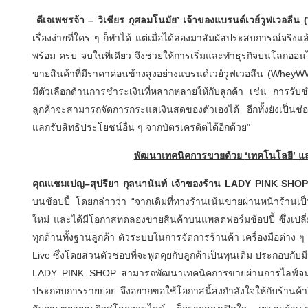
ดีเจเพชรจ้า
–
วิเชียร กุศลมโนมัย
’
เจ้าของแบรนด์เวย์วูฟเวอลีน
เรื่องง่ายที่ใคร ๆ ก็ทำได้ แต่เมื่อได้ลองมาสัมผัสประสบการณ์จริงแ
พร้อม ครบ จบในที่เดียว จึงช่วยให้การเริ่มและทำธุรกิจบนโลกออนไ
ขายสินค้าที่มีราคาค่อนข้างสูงอย่างแบรนด์เวย์วูฟเวอลีน (WheyWW
มีตัวเลือกด้านการชำระเงินที่หลากหลายให้กับลูกค้า เช่น การรับชำ
ลูกค้าจะสามารถจัดการกระแสเงินสดของตัวเองได้ อีกทั้งยังเป็
แลกรับสิทธิประโยชน์อื่น ๆ จากบัตรเครดิตได้อีกด้วย”
พัฒนาเทคนิคการขายด้วย
‘
เทคโนโลยี
’
แ
คุณแชมเปญ
–
สุปรียา กุลนานันท์ เจ้าของร้าน
LADY PINK SHO
บนช้อปปี้ โดยกล่าวว่า “จากเดิมที่ทางร้านเน้นขายผ่านหน้าร้านเ
ใหม่ และได้มีโอกาสทดลองขายสินค้าบนแพลตฟอร์มช้อปปี้ ซึ่งเปลี่
ทุกด้านทั้งฐานลูกค้า ตัวระบบในการจัดการร้านค้า เครื่องมือต่าง 
Live ซึ่งโดยส่วนตัวชอบที่จะพูดคุยกับลูกค้าเป็นทุนเดิม ประกอบกับ
LADY PINK SHOP สามารถพัฒนาเทคนิคการขายผ่านการไลฟ์จนสร
ประกอบการรายย่อย จึงอยากขอใช้โอกาสนี้ส่งกำลังใจให้กับร้านค้าอื