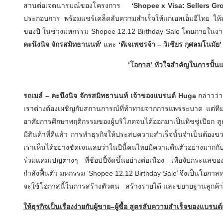
สานต่อเจตนารมณ์ของโครงการ
‘Shopee x Visa: Sellers G
ประกอบการ พร้อมแชร์เคล็ดลับความสำเร็จให้แก่เอสเอ็มอีไทย ใ
ของปี ในช่วงมหกรรม Shopee 12.12 Birthday Sale โดยภายในงานได
คะนึงนิจ จักรสมิทธานนท์
’
และ
‘
ดีเจเพชรจ้า
–
วิเชียร กุศลมโนมัย
‘
โอกาส
’
หัวใจสำคัญในการปั้น
รถเมล์
–
คะนึงนิจ จักรสมิทธานนท์
เจ้าของ
แบรนด์
Huga
กล่าวว่า
เราต่างต้องเผชิญกับสถานการณ์ที่ท้าทายจากการแพร่ระบาด แต่
อาศัยการศึกษาพฤติกรรมของผู้บริโภคจนได้ออกมาเป็นทิชชู่เปียก สู
มีสินค้าที่ดีแล้ว การทำธุรกิจให้ประสบความสำเร็จนั้นจำเป็นต้องขว
เราเห็นได้อย่างชัดเจนเลยว่าในปีนี้คนไทยมีความตื่นตัวอย่างมากกั
ร่วมแคมเปญต่างๆ ที่ช้อปปี้จัดขึ้นอย่างต่อเนื่อง เพื่อจับกระแสของ
กำลังฟื้นตัว มหกรรม ‘Shopee 12.12 Birthday Sale’ จึงเป็นโอกาสท
จะใช้โอกาสนี้ในการสร้างตัวตน สร้างรายได้ และขยายฐานลูกค้าไ
ให้ธุรกิจเป็นเรื่องง่ายกับผู้ขาย
–
ผู้ซื้อ สูตรลับความสำเร็จของแบรนด์