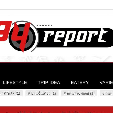
LIFESTYLE
TRIP IDEA
EATERY
VARI
นาสิริพลัส (1)
#
บ้านชั้นเดียว (1)
#
ถนนราชพฤกษ์ (1)
#
ถนน3