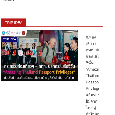
TRIP IDEA
ก.ท่อง
TRIP IDEA
เที่ยวฯ –
ททท. ปลุก
กระแสไฮ
ซีซั่น
“Amazing
Thailand
Passport
Privileges”
แย้มรอย
ยิ้มจาก
ไทย สู่
หัวใจนัก