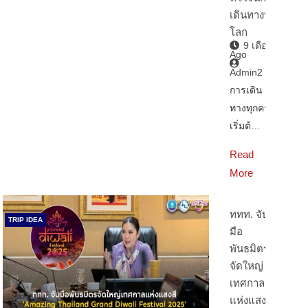
เดินทางทั่ว
โลก
9 เดือน
Ago
Admin2
การเดิน
ทางทุกครั้ง
เริ่มต้…
Read
More
ททท. จับ
TRIP IDEA
มือ
พันธมิตร
จัดใหญ่
เทศกาล
แห่งแสงสี