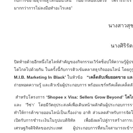
กับการขยายธุรกิจสู่โลกออนไลน์ ก็อยากลองเปิดใจ เพราะถ้าเราเร
มากกว่าการไม่ลงมือทำอะไรเลย”
นางสาวสุ
นางศิริรัต
ปิดท้ายด้วยอีกหนึ่งไฮไลท์สำคัญของกิจกรรมเวิร์คช็อปให้ความรู้
โตไกลไปด้วยกัน ในครั้งนี้กับการติวเข้มคลาสธุรกิจออนไลน์ โดยกูร
M.I.B. Marketing In Black’
ในหัวข้อ
“
เคล็ดลับเพิ่มยอดขาย แล
ถ่ายทอดความรู้ และติวเข้มผู้ประกอบการ พร้อมแชร์ทริคเด็ดเคล็
สำหรับโครงการ
‘Shopee x Visa: Sellers Grow Beyond’
โตไ
และ ‘วีซ่า’ โดยมีวัตถุประสงค์เพื่อเดินหน้าผลักดันผู้ประกอบกา
ทำให้การค้าขายออนไลน์เป็นเรื่องง่าย อาทิ ส่วนลดสำหรับการจ
เปิดรับการชำระเงินในรูปแบดิจิทัล เพื่อยังผลไปสู่การสร้างกา
เศรษฐกิจดิจิทัลของประเทศ ผู้ประกอบการที่สนใจสามารถ