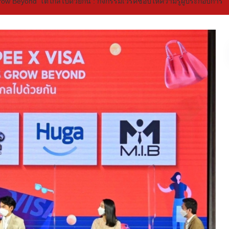
row Beyond’ โตไกลไปด้วยกัน : กิจกรรมเวิร์คช็อปให้ความรู้ผู้ประกอบการ