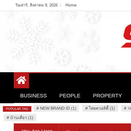
Skip
Home
วันเสาร์, สิงหาคม 8, 2026
to
content
Variety News
94 Report.com
BUSINESS
PEOPLE
PROPERTY
#
NEW BRAND ID (1)
#
ไทยควอลิตี้ (1)
#
ว
POPULAR TAG
#
บ้านเดี่ยว (1)