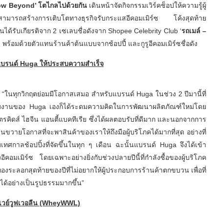
row Beyond’
โตไกลไปด้วยกัน
เดินหน้าจัดกิจกรรมเวิร์คช็อปให้ความรู้ผู้
ห้สามารถสร้างการเติบโตทางธุรกิจรับกระแสอีคอมเมิร์ซ โค้งสุดท้าย
้รับเกียรติจาก 2 เซเลบชื่อดังจาก Shopee Celebrity Club ‘
รถเมล์
–
’
พร้อมด้วยตัวแทนร้านค้าต้นแบบจากช้อปปี้ และกูรูอีคอมเมิร์ซชื่อดัง
แบรนด์
Huga
ให้ประสบความสำเร็จ
 “ในทุกวิกฤตย่อมมีโอกาสเสมอ สำหรับแบรนด์ Huga ในช่วง 2 ปีมานี้ที่
ทีมงานของ Huga เองก็ได้ระดมความคิดในการพัฒนาผลิตภัณฑ์ใหม่โดย
ตรคิดส์ ไฮจีน แอนตี้แบคทีเรีย ซึ่งได้ผลตอบรับที่ดีมาก และนอกจากการ
นขวายโอกาสที่จะพาสินค้าของเราให้ถึงมือผู้บริโภคได้มากที่สุด อย่างที่
บเทศกาลช้อปปิ้งที่จัดขึ้นในทุก ๆ เดือน ฉะนั้นแบรนด์ Huga จึงได้เข้า
อีคอมเมิร์ซ โดยเฉพาะอย่างยิ่งกับช่วงปลายปีนี้ที่กำลังซื้อของผู้บริโภค
องระลอกสุดท้ายของปีที่ไม่อยากให้ผู้ประกอบการร้านค้าตกขบวน เพื่อที่
ด้อย่างเป็นรูปธรรมมากขึ้น”
เวย์วูฟเวอลีน
(WheyWWL)