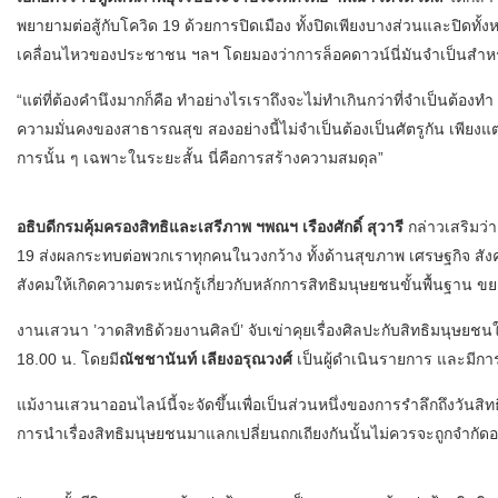
พยายามต่อสู้กับโควิด 19 ด้วยการปิดเมือง ทั้งปิดเพียงบางส่วนและป
เคลื่อนไหวของประชาชน ฯลฯ โดยมองว่าการล็อคดาวน์นี่มันจำเป็นส
“แต่ที่ต้องคำนึงมากก็คือ ทำอย่างไรเราถึงจะไม่ทำเกินกว่าที่จำเป็นต้อง
ความมั่นคงของสาธารณสุข สองอย่างนี้ไม่จำเป็นต้องเป็นศัตรูกัน เพีย
การนั้น ๆ เฉพาะในระยะสั้น นี่คือการสร้างความสมดุล”
อธิบดีกรมคุ้มครองสิทธิและเสรีภาพ ฯพณฯ เรืองศักดิ์ สุวารี
กล่าวเสริมว่
19 ส่งผลกระทบต่อพวกเราทุกคนในวงกว้าง ทั้งด้านสุขภาพ เศรษฐกิจ สังคม 
สังคมให้เกิดความตระหนักรู้เกี่ยวกับหลักการสิทธิมนุษยชนขั้นพื้นฐาน 
งานเสวนา ’วาดสิทธิด้วยงานศิลป์’ จับเข่าคุยเรื่องศิลปะกับสิทธิมนุษยชน
18.00 น. โดยมี
ณัชชานันท์ เลียงอรุณวงศ์
เป็นผู้ดำเนินรายการ และมีกา
แม้งานเสวนาออนไลน์นี้จะจัดขึ้นเพื่อเป็นส่วนหนึ่งของการรำลึกถึงวันสิท
การนำเรื่องสิทธิมนุษยชนมาแลกเปลี่ยนถกเถียงกันนั้นไม่ควรจะถูกจำกัดอย