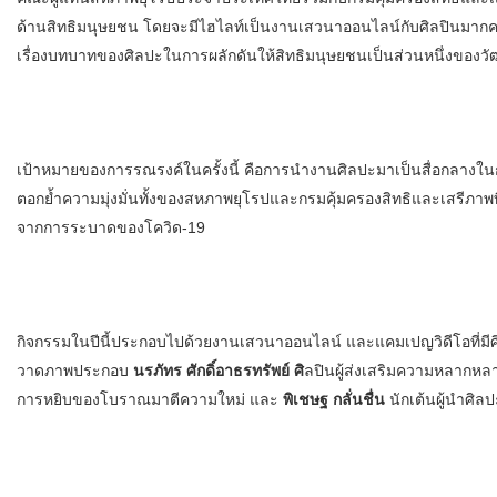
ด้านสิทธิมนุษยชน โดยจะมีไฮไลท์เป็นงานเสวนาออนไลน์กับศิลปินมากคว
เรื่องบทบาทของศิลปะในการผลักดันให้สิทธิมนุษยชนเป็นส่วนหนึ่งของ
เป้าหมายของการรณรงค์ในครั้งนี้ คือการนำงานศิลปะมาเป็นสื่อกลางในก
ตอกย้ำความมุ่งมั่นทั้งของสหภาพยุโรปและกรมคุ้มครองสิทธิและเสรีภาพที่
จากการระบาดของโควิด-19
กิจกรรมในปีนี้ประกอบไปด้วยงานเสวนาออนไลน์ และแคมเปญวิดีโอที่มีศิล
วาดภาพประกอบ
นรภัทร ศักดิ์อาธรทรัพย์ ศิ
ลปินผู้ส่งเสริมความหลากห
การหยิบของโบราณมาตีความใหม่ และ
พิเชษฐ กลั่นชื่น
นักเต้นผู้นำศิ