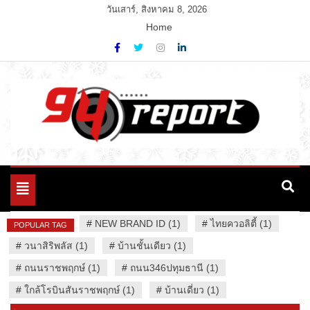
Skip
วันเสาร์, สิงหาคม 8, 2026
to
Home
content
Variety News
94 Report.com
Toggle
navigation
#
NEW BRAND ID (1)
#
ไทยควอลิตี้ (1)
POPULAR TAG
#
วนาสิริพลัส (1)
#
บ้านชั้นเดียว (1)
#
ถนนราชพฤกษ์ (1)
#
ถนน346ปทุมธานี (1)
#
ใกล้โรบินสันราชพฤกษ์ (1)
#
บ้านเดี่ยว (1)