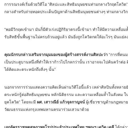
การรณรงค์เริ่มด้วยวิดีโอ “ศิลปะและสิทธิมนุษยชนท่ามกลางวิกฤตโควิด” 
กลางสำหรับถ่ายทอดประเด็นปัญหาด้านสิทธิมนุษยชนต่างๆ ท่ามกลางวิกฤ
“พอมีวิกฤตเข้ามา มันก็มีตัวเร่งปฏิกิริยาตรงนี้เข้ามา ทำให้มีความเหลื่อม
รับสิทธิขั้นพื้นฐานไม่ครบถ้วนอยู่แล้ว มันยิ่งถูกโควิดกดให้อะไรๆ มันแย่ล
คุณนักรบกล่าวเสริมจากมุมมองของผู้สร้างสรรค์งานศิลปะว่า
“การที่คนม
เป็นประตูบานหนึ่งที่ทำให้เราก้าวไปไกลกว่านั้น เราอาจจะไปค้นคว้าต่อ 
ได้คิดและตระหนักถึงสิ่งๆ นั้น”
นอกจากการร่วมแสดงความคิดเห็นผ่านวิดีโอนี้แล้ว เหล่าศิลปินทั้งหลา
ตระหนักรู้ต่อสิทธิมนุษยชน หลักนิติธรรม และความเหลื่อมล้ำในสังคม ใน
ยุคโควิด” โดยจะมี
ผศ. เสาวณีย์ แก้วจุลกาญจน์
ผู้เชี่ยวชาญด้านกฎหมา
วัฒนธรรมแห่งกรุงเทพมหานครมาร่วมเสวนาด้วย
เอกอัครราชทูตสหภาพยุโรปประจำประเทศไทย ฯพณฯ เดวิด เดลี
ได้กล่า