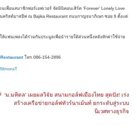
นเพื่อนสมาชิกฟอร์เอฟเวอร์ จัดมินิคอนเสิร์ต ‘Forever’ Lonely Love
ับวันคริสต์มาสอีฟ ณ Bajika Restaurant ถนนกาญจนาภิเษก ซอย 9 ตั้งแต่
าให้แฟนเพลงได้ร่วมกันประมูลเพื่อนำรายใด้ส่วนหนึ่งหลังหักค่าใช้จ่าย
aRestaurant
โทร.086-154-2896
gs/MmonxT
​
‘ม.มหิดล’ เผยผลวิจัย สนามกอล์ฟเมืองไทย สุดปัง! เร่ง
สร้างเครือข่ายกอล์ฟทัวร์นาเม้นท์ ยกระดับสู่ระบบ
นิเวศทางธุรกิจ