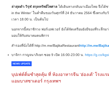
ล่าสุดดำ-วิรุฬ สกุลทรัพย์ไพศาล
ได้เดินทางกลับมาเมืองไทย จึงได้ชว
in the Winter’ ในค่ำคืนของวันศุกร์ที่ 24 ธันวาคม 2564 ซึ่งตรงก
เวลา 18.00 น. เป็นต้นไป
นอกจากนี้สมาชิกวง ฟอร์เอฟเวอร์ ยังได้จัดเตรียมยังมีของที่ระลึกม
มอบให้กับสมาคมคนพิการ
สำรองที่นั่งได้ที่ http://m.me/BajikaRestaurant
http://m.me/Bajik
บาจิกา กาญจนาภิเษก ซอย 9 เปิด 16:00-23:00 น.
https://g.co/k
NEWS UPDATE
บุปเฟ่ต์ติ่มซำสุดคุ้ม ที่ ห้อง​อาหารจีน​ ‘ฮ่องเต้’ โรงแรม
แอม​บาส​ซา​เดอร์​ กรุงเทพฯ​