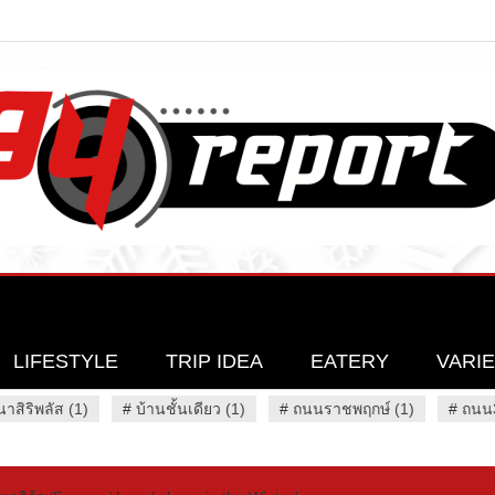
LIFESTYLE
TRIP IDEA
EATERY
VARI
นาสิริพลัส (1)
#
บ้านชั้นเดียว (1)
#
ถนนราชพฤกษ์ (1)
#
ถนน3