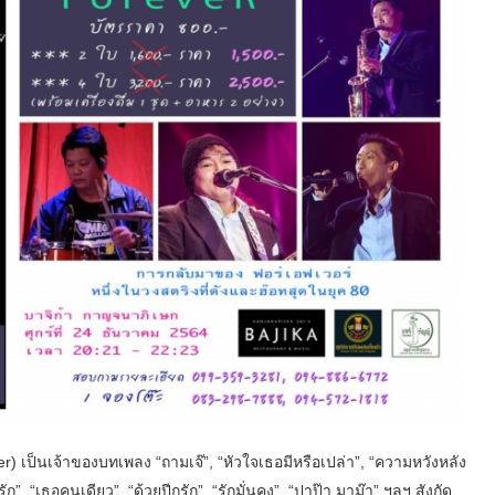
r) เป็นเจ้าของบทเพลง “ถามเจ๊”, “หัวใจเธอมีหรือเปล่า”, “ความหวังหลัง
, “เธอคนเดียว”, “ด้วยปีกรัก”, “รักมั่นคง”, “ปาป๊า มาม๊า” ฯลฯ สังกัด