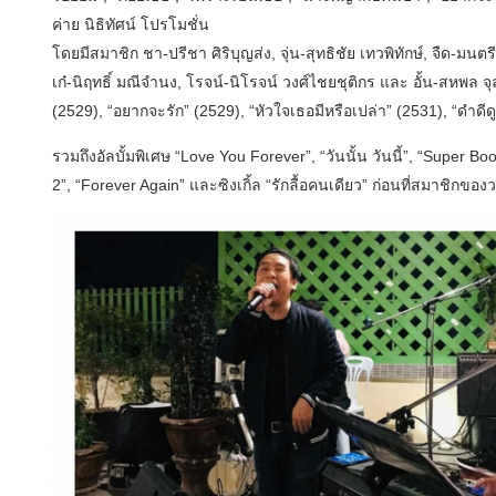
ค่าย นิธิทัศน์ โปรโมชั่น
โดยมีสมาชิก ชา-ปรีชา ศิริบุญส่ง, จุ่น-สุทธิชัย เทวพิทักษ์, จืด-มนต
เก๋-นิฤทธิ์ มณีจำนง, โรจน์-นิโรจน์ วงศ์ไชยชุติกร และ อั้น-สหพล จุ
(2529), “อยากจะรัก” (2529), “หัวใจเธอมีหรือเปล่า” (2531), “ดำดีด
รวมถึงอัลบั้มพิเศษ “Love You Forever”, “วันนั้น วันนี้”, “Super
2”, “Forever Again” และซิงเกิ้ล “รักลื้อคนเดียว” ก่อนที่สมาชิกขอ