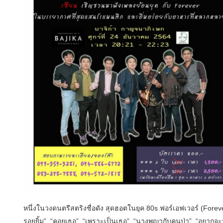
หนึ่งในวงดนตรีสตริงชื่อดัง สุดฮอตในยุค 80s ฟอร์เอฟเวอร์ (Foreve
รอยยิ้ม”, “คอยเธอ”, “เพราะเป็นเธอ”, “นางพญากับคนป่า”, “อยากจะรัก”