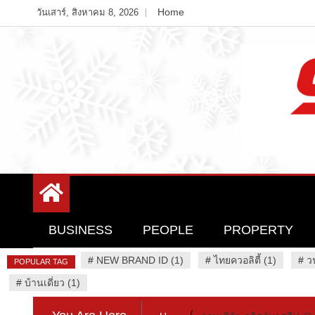
Skip
Home
วันเสาร์, สิงหาคม 8, 2026
to
content
Variety News
94 Report.com
BUSINESS
PEOPLE
PROPERTY
#
NEW BRAND ID (1)
#
ไทยควอลิตี้ (1)
#
ว
POPULAR TAG
#
บ้านเดี่ยว (1)