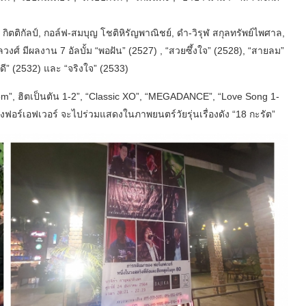
รี กิตติกัลป์, กอล์ฟ-สมบุญ โชติหิรัญพาณิชย์, ดำ-วิรุฬ สกุลทรัพย์ไพศาล,
ลวงศ์ มีผลงาน 7 อัลบั้ม “พอฝัน” (2527) , “สวยซึ้งใจ” (2528), “สายลม”
ูดี” (2532) และ “จริงใจ” (2533)
 Boom”, ฮิตเป็นตัน 1-2”, “Classic XO”, “MEGADANCE”, “Love Song 1-
งวงฟอร์เอฟเวอร์ จะไปร่วมแสดงในภาพยนตร์วัยรุ่นเรื่องดัง “18 กะรัต”