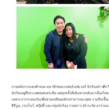
ภายหลังการแยกตัวของ สมาชิกของวงฟอร์เอฟเวอร์ นักร้องนำ
ดำ-ว
นักร้องอยู่ที่ประเทศออสเตรเลีย แต่ทุกครั้งที่เดินทางกลับมาเมือง
เฉพาะการระดมเงินเพื่อช่วยเหลือองค์กรสาธารณะกุศล รวมถึงเชื้อเ
คีรีบูน, เรนโบว์, ฟรุ๊ตตี้ และกลุ่มนักร้อง รวมดาว-18 กะรัต มาร่