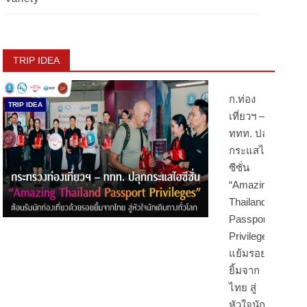
TRIP IDEA
ก.ท่อง
TRIP IDEA
เที่ยวฯ –
ททท. ปลุก
กระแสไฮ
ซีซั่น
“Amazing
Thailand
Passport
Privileges”
แย้มรอย
ยิ้มจาก
ไทย สู่
หัวใจนัก