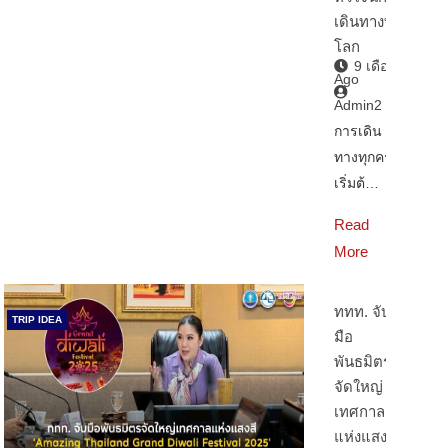
เดินทางทั่ว
โลก
9 เดือน
Ago
Admin2
การเดิน
ทางทุกครั้ง
เริ่มต้…
Read
More
ททท. จับ
TRIP IDEA
มือ
พันธมิตร
จัดใหญ่
เทศกาล
แห่งแสงสี