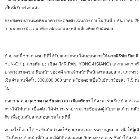
เป็นที่เรียบร้อยแล้ว
กระทั่งครบกำหนดที่ธนาคารจะต้องดำเนินการภายในวันที่ 7 ธันวาคม 2564
ว่าธนาคารมีเจตนาที่จะเพิกเฉยและหลีกเสี่ยงที่จะรับผิดชอบ
ด้วยเหตุนี้ชาวต่างชาติที่ได้รับผลกระทบ ได้มอบหมายให้
นายศิริชัย ปียะพ
YUN-CHI), นายพัน ยง เชียง (MR.PAN, YONG-HSIANG) และนางสาวพัน เห
มาทวงถามความคืบหน้าของคดี จากเจ้าหน้าที่พนักงานสอบสวน และทวงถาม
เงินจำนวนทั้งสิ้น 300,000,000 บาท พร้อมดอกเบี้ยในอัตราร้อยละ 7.5 ต่อป
ไป
ต่อมา
พ.ต.อ.กุลชาต กุลชัย ผกก.สภ.เมืองพัทยา
ได้ลงมารับเรื่องด้วยตัวเอ
การได้ไม่นาน เบื้องต้น ได้ทำการรวบรวมรายชื่อของผู้เสียหายแล้วรวม
กิจ เพื่อดูแลสืบสวนสอบสวนในคดีนี้
อย่างไรก็ตามได้ ขอยืนยันว่าจะใช้ทุกกระบวนการทางกฎหมาย เพื่อให้ผู้เ
“วันนี้ทางเจ้าหน้าที่สืบสวนได้มีติดต่อพูดคุยกับทางธนาคาร ซึ่งยังได้