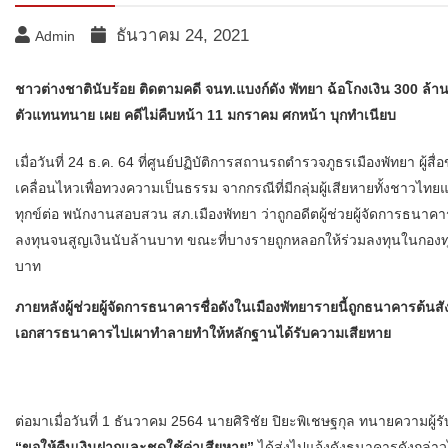
ธันวาคม 24, 2021
Admin
ชาวต่างชาติ​นับร้อย ติดตามคดี จนท.แบงก์ดัง พัทยา ฉ้อโกงเงิน 300 ล้า
ตัวแทนทนาย เผย คดีไม่คืบหน้า 11 มกราคม ศกหน้า บุกทำเนียบ
เมื่อวันที่ 24 ธ.ค. 64 ที่ศูนย์ปฏิบัติการสถานรถตำรวจภูธรเมืองพัทยา ผู
เคลื่อนไหวเพื่อทวงความเป็นธรรม จากกรณีที่มีกลุ่มผู้เสียหายทั้งชาวไทยแ
ทุกข์ต่อ พนักงานสอบสวน สภ.เมืองพัทยา ว่าถูกอดีตผู้ช่วยผู้จัดการธนาคาร
ลงทุนจนสูญเงินนับล้านบาท ขณะที่บางรายถูกหลอกให้ร่วมลงทุนในกองทุ
บาท
ภายหลังผู้ช่วยผู้จัดการธนาคารชื่อดังในเมืองพัทยารายนี้ถูกธนาคารต้นสัง
เอกสารธนาคารไปเผาทำลายทำให้หลักฐานได้รับความเสียหาย
ต่อมาเมื่อวันที่ 1 ธันวาคม 2564 นายศิริชัย ปิยะพิเชษฐกุล ทนายความผู้ร
“ขอให้คืนเงินฝากและชดใช้ค่าเสียหาย”
ได้ส่งไปแจ้งดังธนาคารดังกล่าว