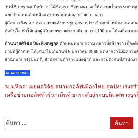
วันที่ 5 มกราคมปีหน้า จะได้ข้อสรุป ซึ่งทางผม จะให้ความเป็นธรรมกับทุกฝ
แยกสำนวนแล้วเหลือแค่รวบรวมหลักฐาน” ผกก. กล่าว
ผู้สื่อข่าวยังรายงานว่า ภายหลังการพูดคุยระหว่างเจ้าทุกข์, พนักงานส
ตัดสินใจ.ทำให้กลุ่มผู้เสียหายชาวต่างชาติมากกว่า 100 คน ได้เคลื่อนข
ด้านนายศิริชัย ปิยะพิเชษฐกุล
ตัวแทนทนายความ กล่าวทิ้งท้ายว่า เบื้องต้
ตามที่ผู้กำกับฯ ได้เสนอไม่เกินวันที่ 5 มกราคม 2565 แต่หากว่าไม่มีควา
สำนักนายกรัฐมนตรี, สำนักงานตำรวจแห่งชาติ และรวมตัวกันที่สำนักงา
NEWS UPDATE
‘ม.มหิดล’ เผยผลวิจัย สนามกอล์ฟเมืองไทย สุดปัง! เร่งสร้
เครือข่ายกอล์ฟทัวร์นาเม้นท์ ยกระดับสู่ระบบนิเวศทางธุร