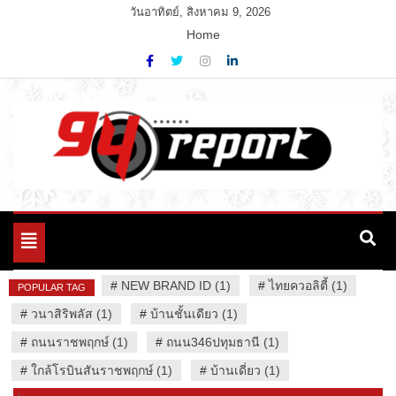
Skip
วันอาทิตย์, สิงหาคม 9, 2026
to
Home
content
Variety News
94 Report.com
Toggle
navigation
#
NEW BRAND ID (1)
#
ไทยควอลิตี้ (1)
POPULAR TAG
#
วนาสิริพลัส (1)
#
บ้านชั้นเดียว (1)
#
ถนนราชพฤกษ์ (1)
#
ถนน346ปทุมธานี (1)
#
ใกล้โรบินสันราชพฤกษ์ (1)
#
บ้านเดี่ยว (1)