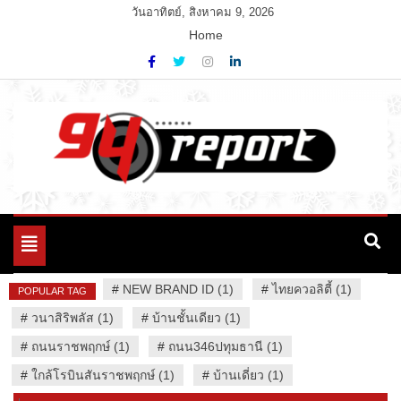
Skip
วันอาทิตย์, สิงหาคม 9, 2026
to
Home
content
Variety News
94 Report.com
Toggle
navigation
#
NEW BRAND ID (1)
#
ไทยควอลิตี้ (1)
POPULAR TAG
#
วนาสิริพลัส (1)
#
บ้านชั้นเดียว (1)
#
ถนนราชพฤกษ์ (1)
#
ถนน346ปทุมธานี (1)
#
ใกล้โรบินสันราชพฤกษ์ (1)
#
บ้านเดี่ยว (1)