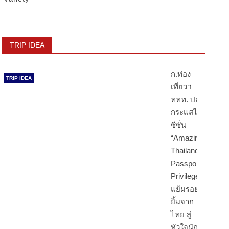
TRIP IDEA
ก.ท่อง
TRIP IDEA
เที่ยวฯ –
ททท. ปลุก
กระแสไฮ
ซีซั่น
“Amazing
Thailand
Passport
Privileges”
แย้มรอย
ยิ้มจาก
ไทย สู่
หัวใจนัก