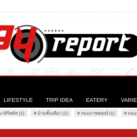
LIFESTYLE
TRIP IDEA
EATERY
VARI
นาสิริพลัส (1)
#
บ้านชั้นเดียว (1)
#
ถนนราชพฤกษ์ (1)
#
ถนน3