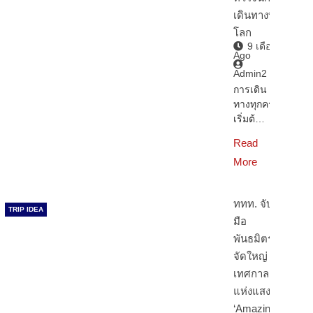
เดินทางทั่ว
โลก
9 เดือน
Ago
Admin2
การเดิน
ทางทุกครั้ง
เริ่มต้…
Read
More
ททท. จับ
TRIP IDEA
มือ
พันธมิตร
จัดใหญ่
เทศกาล
แห่งแสงสี
‘Amazing