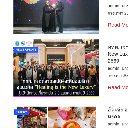
admin
มก
กรุงเทพฯ 2
Read Mo
ททท. เจา
NEWS UPDATE
New Luxu
2569
admin
มก
การท่องเที
Read Mo
ฮั่ว เซ่ง
EATERY
มงคล
admin
มก