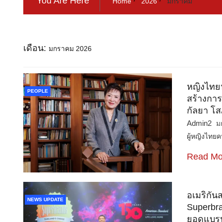
You Are Here
Home
2026
มกราคม
เดือน:
มกราคม 2026
หญิงไทยหน
PEOPLE
สร้างการ
กัลยา โ
Admin2
ม
ผู้หญิงไท
Read Mo
อเมริกัน
NEWS UPDATE
Superbra
ยอดแบรน