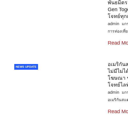
พันธมิตร
Gen Toge
โจทย์ทุก
admin
มก
การท่องเที
Read Mo
อเมริกัน
NEWS UPDATE
ไม่มีไม่ไ
โฆษณา ชว
โจทย์ไลฟ
admin
มก
อเมริกันสแ
Read Mo