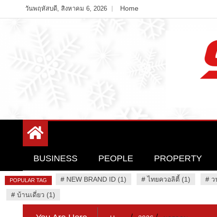
Skip
Home
วันพฤหัสบดี, สิงหาคม 6, 2026
to
content
Variety News
94 Report.com
BUSINESS
PEOPLE
PROPERTY
#
NEW BRAND ID (1)
#
ไทยควอลิตี้ (1)
#
ว
POPULAR TAG
#
บ้านเดี่ยว (1)