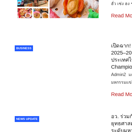
ฮั่ว เซ่ง 
Read Mo
เปิดฉาก!
BUSINESS
2025–202
ประเทศไท
Champio
Admin2
ม
มหกรรมแข่ง
Read Mo
อว. ร่วมก
NEWS UPDATE
ยุทธศาสต
ระดับมหา