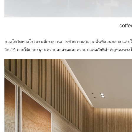
coffe
ช่วงโควิดทางโรงแรมมีกระบวนการทำความสะอาดพื้นที่ส่วนกลาง และในห้อ
วิด-19 ภายใต้มาตรฐานความสะอาดและความปลอดภัยที่สำคัญของทางโร