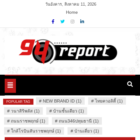
Skip
วันอังคาร, สิงหาคม 11, 2026
to
Home
content
Variety News
94 Report.com
Toggle
navigation
#
NEW BRAND ID (1)
#
ไทยควอลิตี้ (1)
POPULAR TAG
#
วนาสิริพลัส (1)
#
บ้านชั้นเดียว (1)
#
ถนนราชพฤกษ์ (1)
#
ถนน346ปทุมธานี (1)
#
ใกล้โรบินสันราชพฤกษ์ (1)
#
บ้านเดี่ยว (1)