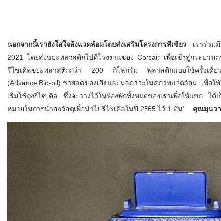
นอกจากนี้เรายังใส่ใจสิ่งแวดล้อมโดยส่งเสริมโครงการสีเขียว
เราร่วมมือก
2021 โดยส่งขยะพลาสติกไปที่โรงงานของ Corsair เพื่อเข้าสู่กระบวนกา
รีไซเคิลขยะพลาสติกกว่า 200 กิโลกรัม พลาสติกแบบใช้ครั้งเดียวทิ้งน
(Advance Bio-oil) ช่วยลดของเสียและมลภาวะในสภาพแวดล้อม เพื่อให้แขก
เริ่มใช้ถุงรีไซเคิล ซึ่งจะวางไว้ในห้องพักทั้งหมดของเราเพื่อให้แขก 
หมายในการนำส่งวัสดุเพื่อนำไปรีไซเคิลในปี 2565 ไว้ 1 ตัน”
คุณมุนวา