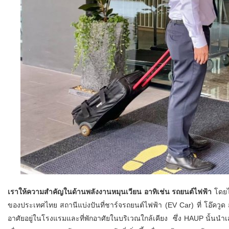
เราให้ความสำคัญในด้านพลังงานหมุนเวียน อาทิเช่น รถยนต์ไฟฟ้า
โดยไม
ของประเทศไทย สถานีแบ่งปันที่ชาร์จรถยนต์ไฟฟ้า (EV Car) ที่ โอ๊ควูด ส
อาศัยอยู่ในโรงแรมและที่พักอาศัยในบริเวณใกล้เคียง ซึ่ง HAUP นั้นนำเ