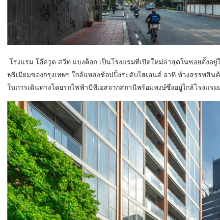
โรงแรม โอ๊ควูด สวีท แบงค็อก เป็นโรงแรมที่เปิดใหม่ล่าสุดในซอยตั้งอย
พรีเมียมของกรุงเทพฯ ใกล้แหล่งช้อปปิ้งระดับไฮเอนด์ อาทิ ห้างสรรพสินค้
ในการเดินทางโดยรถไฟฟ้าบีทีเอสจากสถานีพร้อมพงษ์ซึ่งอยู่ใกล้โรงแรมเ