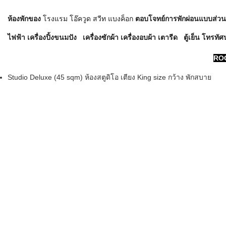
ห้องพักของ
โรงแรม โอ๊ควูด สวีท แบงค็อก
ตอบโจทย์การพักผ่อนแบบส่วนต
ไฟฟ้า เครื่องปิ้งขนมปัง เครื่องซักผ้า เครื่องอบผ้า เตารีด ตู้เย็น โทรทัศน
RO
Studio Deluxe (45 sqm) ห้องสตูดิโอ เตียง King size กว้าง พักสบาย