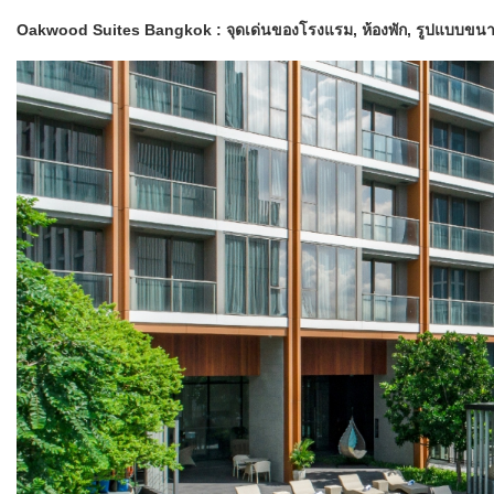
Oakwood Suites Bangkok : จุดเด่น​ของ​โรงแรม,​ ห้อง​พัก, รูปแบบ​ขนา