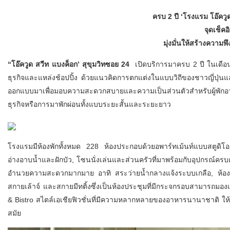
ครบ
2 ปี ‘โรงแรม โอ๊ควู
จุดเช็ค
มุ่งมั่นให้สร้างความพ
“โอ๊ควูด สวีท แบงค็อก
’ สุขุมวิทซอย 24
เปิดบริการมาครบ 2 ปี ในเดือ
ธุรกิจและแหล่งช้อปปิ้ง ด้วยแนวคิดการตกแต่งในแบบวิถีของชาวญี่ปุ่นแ
ออกแบบมาเพื่อมอบความสะดวกสบายและความเป็นส่วนตัวสำหรับผู้พักอาศ
ธุรกิจหรือการมาพักผ่อนทั้งแบบระยะสั้นและระยะยาว
โรงแรมมีห้องพักทั้งหมด 228 ห้องประกอบด้วยอพาร์ทเม้นท์แบบสตูดิโอ, 
อ่างอาบน้ำและฝักบัว, โซนนั่งเล่นและส่วนครัวที่มาพร้อมกับอุปกรณ์ครบ
อำนวยความสะดวกมากมาย อาทิ สระว่ายน้ำกลางแจ้งระบบเกลือ, ห้องออก
สกายเล้าจ์ และสกายมีทติ้งซึ่งเป็นห้องประชุมที่มีกระจกรอบสามารถม
& Bistro สไตล์เอเชียฟิวชั่นที่มีความหลากหลายของอาหารนานาชาติ ให้บ
สมัย