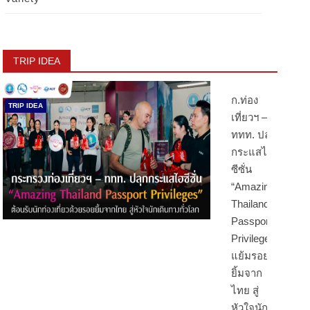
TRIP IDEA
ก.ท่อง
TRIP IDEA
เที่ยวฯ –
ททท. ปลุก
กระแสไฮ
ซีซั่น
“Amazing
Thailand
Passport
Privileges”
แย้มรอย
ยิ้มจาก
ไทย สู่
หัวใจนัก