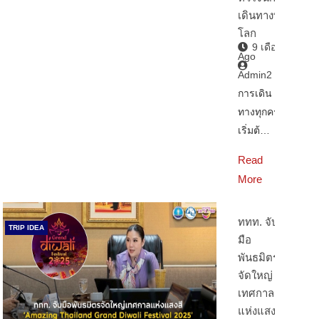
เดินทางทั่ว
โลก
9 เดือน
Ago
Admin2
การเดิน
ทางทุกครั้ง
เริ่มต้…
Read
More
ททท. จับ
TRIP IDEA
มือ
พันธมิตร
จัดใหญ่
เทศกาล
แห่งแสงสี