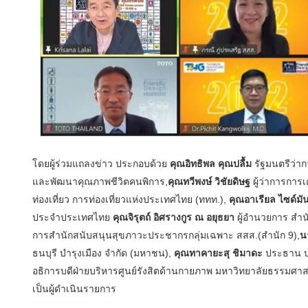
โดยผู้ร่วมแถลงข่าว ประกอบด้วย
คุณอิทธิพล คุณปลื้ม
รัฐมนตรีว่
และพัฒนาคุณภาพชีวิตคนพิการ,
คุณทวีพงษ์ วิชัยดิษฐ
ผู้ว่าการการ
ท่องเที่ยว การท่องเที่ยวแห่งประเทศไทย (ททท.),
คุณอาเรียล ไซด์มั
ประจำประเทศไทย
คุณจิรุตถ์ อิศรางกูร ณ อยุธยา
ผู้อำนวยการ สำน
การสำนักสนับสนุนสุขภาวะประชากรกลุ่มเฉพาะ สสส.(สำนัก 9),
น
ธนบุรี บำรุงเมือง จำกัด (มหาชน),
คุณทาคายะสุ ชิมาดะ
ประธาน บร
อธิการบดีฝ่ายบริหารศูนย์รังสิตด้านกายภาพ มหาวิทยาลัยธรรมศาส
เป็นผู้ดำเนินรายการ