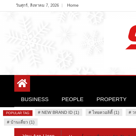
Skip
Home
วันศุกร์, สิงหาคม 7, 2026
to
content
Variety News
94 Report.com
BUSINESS
PEOPLE
PROPERTY
#
NEW BRAND ID (1)
#
ไทยควอลิตี้ (1)
#
ว
POPULAR TAG
#
บ้านเดี่ยว (1)