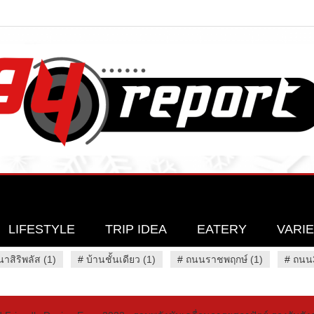
LIFESTYLE
TRIP IDEA
EATERY
VARI
นาสิริพลัส (1)
#
บ้านชั้นเดียว (1)
#
ถนนราชพฤกษ์ (1)
#
ถนน3