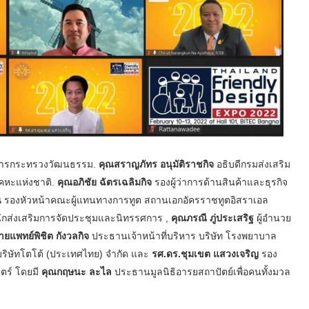
าการกระทรวงวัฒนธรรม.
คุณสราญภัทร อนุมัติราชกิจ
อธิบดีกรมส่งเสริม
เคหะแห่งชาติ.
คุณอภิชัย ฉัตรเฉลิมกิจ
รองผู้ว่าการด้านสินค้าและธุรกิจ
น
รองหัวหน้าคณะผู้แทนทางการทูต สถานเอกอัครราชทูตอิสราเอล
ักส่งเสริมการจัดประชุมและนิทรรศการ ,
คุณภรณี ภู่ประเสริฐ
ผู้อำนวย
ายแพทย์พิชิต กังวลกิจ
ประธานเจ้าหน้าที่บริหาร บริษัท โรงพยาบาล
ิษัทโตโต้ (ประเทศไทย) จำกัด และ
รศ.ดร.ชุมเขต แสวงเจริญ
รอง
ตร์ โดยมี
คุณกฤษนะ ละไล
ประธานมูลนิธิอารยสถาปัตย์เพื่อคนทั้งมวล