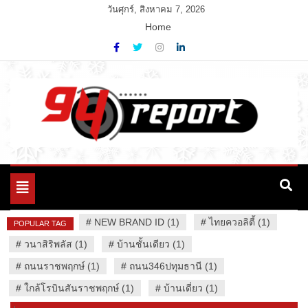
Skip
วันศุกร์, สิงหาคม 7, 2026
to
Home
content
Variety News
94 Report.com
Toggle
navigation
#
NEW BRAND ID (1)
#
ไทยควอลิตี้ (1)
POPULAR TAG
#
วนาสิริพลัส (1)
#
บ้านชั้นเดียว (1)
#
ถนนราชพฤกษ์ (1)
#
ถนน346ปทุมธานี (1)
#
ใกล้โรบินสันราชพฤกษ์ (1)
#
บ้านเดี่ยว (1)