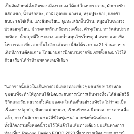
เป็นอัตลักษณ์ดั้งเดิมของเมืองระยอง ได้แก่ ไก่อบกระวาน, ผักกระชับ
สลัดแขก, น้ำพริกสละ, ยำมังคุดหอยนางรม, หรุ่มปูระยอง, แกงคั่ว
สับปะรดไข่เค็ม, แกงส้มทุเรียน, ลุยทะเลผักพื้นบ้าน, หมูอบใบชะมวง,
บัวลอยทุเรียน, ข้าวคลุกพริกเกลือทรงเครื่อง, ตำทุเรียน, ทาร์ตสับปะรด
กะทิสด, น้ำสมูทตี้ใบชะมวง และน้ำสมุนไพรใบขลู่ 4 สหาย และเพื่อ
ให้การท่องเที่ยวง่ายขึ้นไปอีก เส้นทางนี้ยังได้รวบรวม 21 ร้านอาหาร
เด็ดที่การันตีคุณภาพ โดยผ่านการฝึกอบรมจากทีมเชฟทั้งสองมาไว้ให้
ด้วย เรียกได้ว่าห้ามพลาดเลยทีเดียว
“นอกจากนี้แล้วในเส้นทางยังมีแหล่งท่องเที่ยวชุมชนอีก 9 วิสาหกิจ
ชุมชนที่จะทำให้ทุกคนได้เปิดประสบการณ์การเดินทางที่จะได้สัมผัสวิถี
ชีวิตและวัฒนธรรมดั้งเดิมของคนในท้องถิ่นอย่างแท้จริง ไม่ว่าจะเป็น
เรื่องการปลูกป่า, ชิมกาแฟกฤษณา, เรียนทำขนมนิ่มนวล, การสานเสื่อ
คล้า, การปั่นจักรยานชมวิถีชีวิตชุมชน” นายพงษ์อนันต์กล่าว
ทั้งนี้กิจกรรมทั้งหมดนี้รวมไว้ให้แล้วในเส้นทางเดียว บนเส้นทางการ
ท่องเที่ยว Rayong Design FOOD 2020 ที่สามารถเปิดประสบการณ์