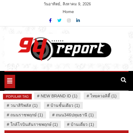
Skip
วันอาทิตย์, สิงหาคม 9, 2026
to
Home
content
Variety News
94 Report.com
Toggle
navigation
#
NEW BRAND ID (1)
#
ไทยควอลิตี้ (1)
POPULAR TAG
#
วนาสิริพลัส (1)
#
บ้านชั้นเดียว (1)
#
ถนนราชพฤกษ์ (1)
#
ถนน346ปทุมธานี (1)
#
ใกล้โรบินสันราชพฤกษ์ (1)
#
บ้านเดี่ยว (1)