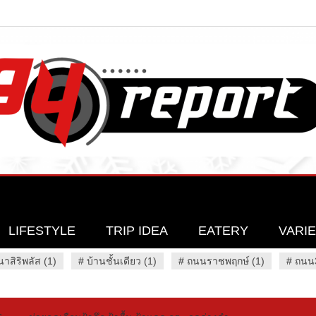
LIFESTYLE
TRIP IDEA
EATERY
VARI
นาสิริพลัส (1)
#
บ้านชั้นเดียว (1)
#
ถนนราชพฤกษ์ (1)
#
ถนน3