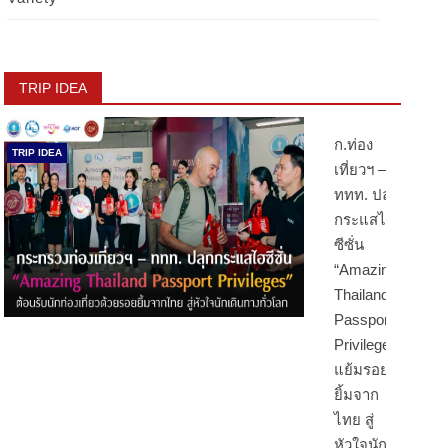
TRIP IDEA
ก.ท่อง
TRIP IDEA
เที่ยวฯ –
ททท. ปลุก
กระแสไฮ
ซีซั่น
“Amazing
Thailand
Passport
Privileges”
แย้มรอย
ยิ้มจาก
ไทย สู่
หัวใจนัก