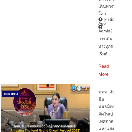
เดินทางทั่ว
โลก
9 เดือน
Ago
Admin2
การเดิน
ทางทุกครั้ง
เริ่มต้…
Read
More
ททท. จับ
TRIP IDEA
มือ
พันธมิตร
จัดใหญ่
เทศกาล
แห่งแสงสี