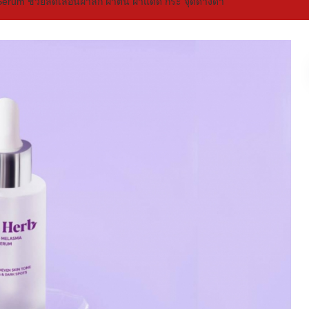
rum ช่วยลดเลือนฝ้าลึก ฝ้าตื้น ฝ้าแดด กระ จุดด่างดำ