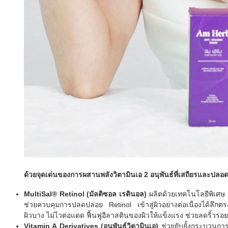
ด้วยจุดเด่นของการผสานพลังวิตามินเอ 2 อนุพันธ์ที่เสถียรและปลอดภ
MultiSal® Retinol (มัลติซอล เรตินอล)
ผลิตด้วยเทคโนโลยีพิเศษ R
ช่วยควบคุมการปลดปล่อย Retinol เข้าสู่ผิวอย่างต่อเนื่องได้ลึ
ผิวบาง ไม่ไวต่อแดด ฟื้นฟูอีลาสตินของผิวให้แข็งแรง ช่วยลดริ้วรอย
Vitamin A Derivatives (อนุพันธ์วิตามินเอ)
ช่วยยับยั้งกระบวนการ