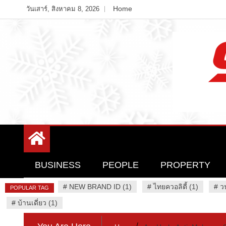
Skip
Home
วันเสาร์, สิงหาคม 8, 2026
to
content
Variety News
94 Report.com
BUSINESS
PEOPLE
PROPERTY
#
NEW BRAND ID (1)
#
ไทยควอลิตี้ (1)
#
ว
POPULAR TAG
#
บ้านเดี่ยว (1)