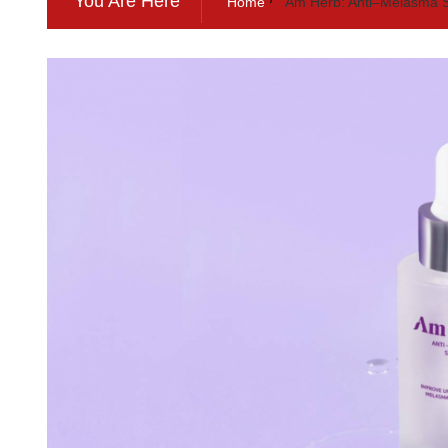
You Are Here
Home
Am Herb: Anti–Melasma Se