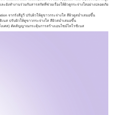
และยังทำงานร่วมกับสารสกัดที่ช่วยเรื่องให้ผิวดูกระจ่างใสอย่างปลอดภัย
ion จากรังสียูวี ปรับผิวให้ดูขาวกระจ่างใส สีผิวดูสม่ำเสมอขึ้น
ซิเนส ปรับผิวให้ดูขาวกระจ่างใส สีผิวสม่ำเสมอขึ้น
ั่งเศส) ตัดสัญญาณกระตุ้นการสร้างเอนไซม์ไทโรซิเนส