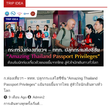
TRIP IDEA
TRIP IDEA
ก.ท่องเที่ยวฯ – ททท. ปลุกกระแสไฮซีซั่น “Amazing Thailand
Passport Privileges” แย้มรอยยิ้มจากไทย สู่หัวใจนักเดินทางทั่ว
โลก
9 เดือน Ago
Admin2
การเดินทางทุกครั้งเริ่มต้…