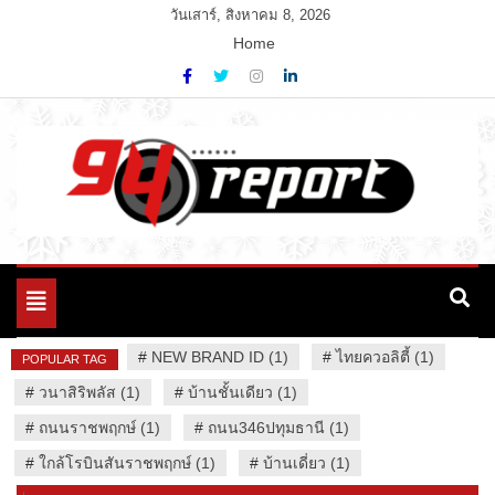
Skip
วันเสาร์, สิงหาคม 8, 2026
to
Home
content
Variety News
94 Report.com
Toggle
navigation
#
NEW BRAND ID (1)
#
ไทยควอลิตี้ (1)
POPULAR TAG
#
วนาสิริพลัส (1)
#
บ้านชั้นเดียว (1)
#
ถนนราชพฤกษ์ (1)
#
ถนน346ปทุมธานี (1)
#
ใกล้โรบินสันราชพฤกษ์ (1)
#
บ้านเดี่ยว (1)