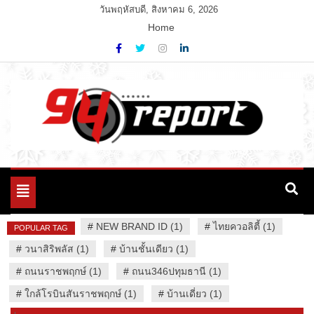
Skip
วันพฤหัสบดี, สิงหาคม 6, 2026
to
Home
content
Variety News
94 Report.com
Toggle
navigation
#
NEW BRAND ID (1)
#
ไทยควอลิตี้ (1)
POPULAR TAG
#
วนาสิริพลัส (1)
#
บ้านชั้นเดียว (1)
#
ถนนราชพฤกษ์ (1)
#
ถนน346ปทุมธานี (1)
#
ใกล้โรบินสันราชพฤกษ์ (1)
#
บ้านเดี่ยว (1)