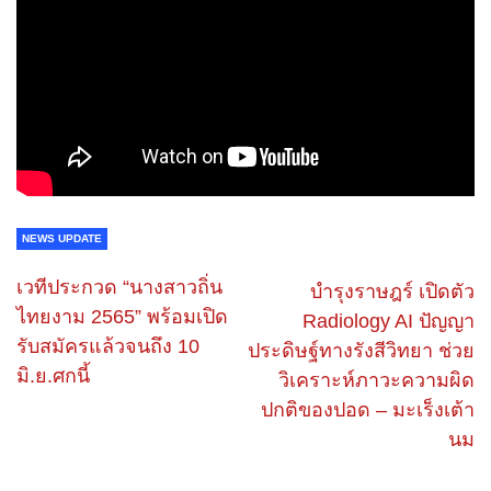
NEWS UPDATE
เวทีประกวด “นางสาวถิ่น
บำรุงราษฎร์ เปิดตัว
ไทยงาม 2565” พร้อมเปิด
Radiology AI ปัญญา
รับสมัครแล้วจนถึง 10
ประดิษฐ์ทางรังสีวิทยา ช่วย
มิ.ย.ศกนี้
วิเคราะห์ภาวะความผิด
ปกติของปอด – มะเร็งเต้า
นม