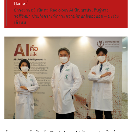
Home
บำรุงราษฎร์ เปิดตัว Radiology AI ปัญญาประดิษฐ์ทาง
รังสีวิทยา ช่วยวิเคราะห์ภาวะความผิดปกติของปอด – มะเร็ง
เต้านม