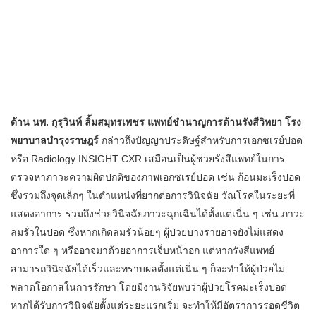
ด้าน นพ. กุรุวินท์ ลิ้มสมุทรเพชร แพทย์ชำนาญการด้านรังสีวิทยา โรง
พยาบาลบำรุงราษฎร์
กล่าวถึงปัญญาประดิษฐ์สำหรับการเอกซเรย์ปอด
หรือ Radiology INSIGHT CXR เสมือนเป็นผู้ช่วยรังสีแพทย์ในการ
ตรวจหาภาวะความผิดปกติของภาพเอกซเรย์ปอด เช่น ก้อนมะเร็งปอด
ซึ่งรวมถึงจุดเล็กๆ ในตำแหน่งที่ยากต่อการวินิจฉัย วัณโรคในระยะที่
แสดงอาการ รวมถึงช่วยวินิจฉัยภาวะฉุกเฉินได้ตั้งแต่เนิ่น ๆ เช่น ภาวะ
ลมรั่วในปอด ซึ่งหากเกิดลมรั่วน้อยๆ ผู้ป่วยบางรายอาจยังไม่แสดง
อาการใด ๆ หรืออาจมาด้วยอาการเจ็บหน้าอก แต่หากรังสีแพทย์
สามารถวินิจฉัยได้เร็วและทราบผลตั้งแต่เนิ่น ๆ ก็จะทำให้ผู้ป่วยไม่
พลาดโอกาสในการรักษา โดยมีงานวิจัยพบว่าผู้ป่วยโรคมะเร็งปอด
หากได้รับการวินิจฉัยตั้งแต่ระยะแรกเริ่ม จะทำให้มีอัตราการรอดชีวิต