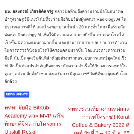
นพ. อลงกรณ์ เกียรติดิลกรัฐ
กล่าวปิดท้ายถึงความร่วมมือในอนาคต
บำรุงราษฎร์มีแนวโน้มที่จะร่วมมือกับบริษัทผู้พัฒนา Radiology AI ใน
ประเทศเกาหลีใต้ และโรงพยาบาลชั้นนำ 20 แห่งทั่วโลก เพื่อร่วมกัน
พัฒนา Radiology AI เพื่อให้มีความฉลาดมากยิ่งขึ้น ตรวจพบโรคได้
เร็วขึ้น มีความแม่นยำมากขึ้น และสามารถขยายขอบข่ายการทำงาน
ในการตรวจวินิจฉัยโรคให้ครอบคลุมมากขึ้น โดยแนวทางความร่วม
มือนี้ นับเป็นจุดเริ่มต้นที่สำคัญอย่างมากต่อระบบการแพทย์ยุคใหม่ ซึ่ง
AI ถือเป็นตัวแปรสำคัญที่จะยกระดับความสำเร็จให้กับวงการแพทย์ใน
ทุกภาคส่วน อีกทั้งยังช่วยส่งเสริมการมีคุณภาพชีวิตที่ดีของผู้คนทั่วโลก
อีกด้วย
NEWS UPDATE
ททท. จับมือ BitKub
ททท.ชวนเที่ยวงานเทศกาล
Academy และ MVP เสริม
กาแฟโคราช!! Korat
ทักษะดิจิทัล กับโครงการ
Coffee & Bakery 2022 ดี
Upskill Reskill
เดย์ วันที่ 3 – 12 มิ.ย. 65