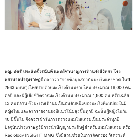
พญ. พัชรี ประสิทธิ์วรนันท์ แพทย์ชำนาญการด้านรังสีวิทยา โรง
พยาบาลบำรุงราษฎร์
กล่าวว่า “จากข้อมูลสถาบันมะเร็งแห่งชาติ ในปี
2563 พบหญิงไทยป่วยด้วยมะเร็งเต้านมรายใหม่ ประมาณ 18,000 คน
ต่อปี และมีผู้เสียชีวิตจากมะเร็งเต้านม ประมาณ 4,800 คน หรือเฉลี่ย
13 คนต่อวัน ซึ่งมะเร็งเต้านมเป็นอันดับหนึ่งของมะเร็งที่พบบ่อยในผู้
หญิงไทยและจากรายงานยังมีแนวโน้มสูงขึ้นทุกปี ฉะนั้นผู้หญิงในวัย
40 ปีขึ้นไป จึงควรเข้ารับการตรวจแมมโมแกรมเป็นประจำทุกปี
ปัจจุบันบำรุงราษฎร์มีการนำปัญญาประดิษฐ์สำหรับแมมโมแกรม หรือ
Radiology INSIGHT MMG ซึ่งมีส่วนช่วยในการคัดกรอง วิเคราะห์