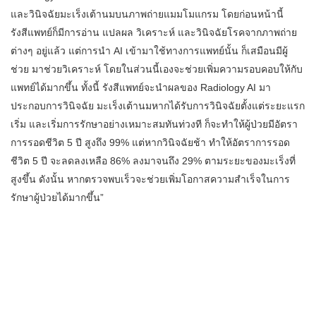
และวินิจฉัยมะเร็งเต้านมบนภาพถ่ายแมมโมแกรม โดยก่อนหน้านี้
รังสีแพทย์ก็มีการอ่าน แปลผล วิเคราะห์ และวินิจฉัยโรคจากภาพถ่าย
ต่างๆ อยู่แล้ว แต่การนำ AI เข้ามาใช้ทางการแพทย์นั้น ก็เสมือนมีผู้
ช่วย มาช่วยวิเคราะห์ โดยในส่วนนี้เองจะช่วยเพิ่มความรอบคอบให้กับ
แพทย์ได้มากขึ้น ทั้งนี้ รังสีแพทย์จะนำผลของ Radiology AI มา
ประกอบการวินิจฉัย มะเร็งเต้านมหากได้รับการวินิจฉัยตั้งแต่ระยะแรก
เริ่ม และเริ่มการรักษาอย่างเหมาะสมทันท่วงที ก็จะทำให้ผู้ป่วยมีอัตรา
การรอดชีวิต 5 ปี สูงถึง 99% แต่หากวินิจฉัยช้า ทำให้อัตราการรอด
ชีวิต 5 ปี จะลดลงเหลือ 86% ลงมาจนถึง 29% ตามระยะของมะเร็งที่
สูงขึ้น ดังนั้น หากตรวจพบเร็วจะช่วยเพิ่มโอกาสความสำเร็จในการ
รักษาผู้ป่วยได้มากขึ้น”