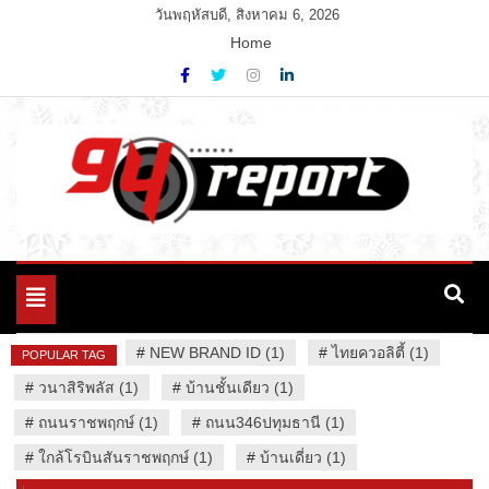
Skip
วันพฤหัสบดี, สิงหาคม 6, 2026
to
Home
content
Variety News
94 Report.com
Toggle
navigation
#
NEW BRAND ID (1)
#
ไทยควอลิตี้ (1)
POPULAR TAG
#
วนาสิริพลัส (1)
#
บ้านชั้นเดียว (1)
#
ถนนราชพฤกษ์ (1)
#
ถนน346ปทุมธานี (1)
#
ใกล้โรบินสันราชพฤกษ์ (1)
#
บ้านเดี่ยว (1)