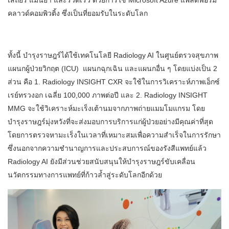
คลาวด์คอมพิวติ้ง ซึ่งเป็นที่ยอมรับในระดับโลก
ทั้งนี้ บำรุงราษฎร์ได้ใช้เทคโนโลยี Radiology AI ในศูนย์ตรวจสุขภาพ
แผนกผู้ป่วยวิกฤต (ICU) แผนกฉุกเฉิน และแผนกอื่น ๆ โดยแบ่งเป็น 2
ส่วน คือ 1. Radiology INSIGHT CXR จะใช้ในการวิเคราะห์ภาพเอ็กซ์
เรย์ทรวงอก เฉลี่ย 100,000 ภาพต่อปี และ 2. Radiology INSIGHT
MMG จะใช้วิเคราะห์มะเร็งเต้านมจากภาพถ่ายแมมโมแกรม โดย
บำรุงราษฎร์มุ่งหวังที่จะส่งมอบการบริการแก่ผู้ป่วยอย่างมีคุณค่าที่สุด
โดยการตรวจหามะเร็งในเวลาที่เหมาะสมเพื่อความสำเร็จในการรักษา
ซึ่งนอกจากความชำนาญการและประสบการณ์ของรังสีแพทย์แล้ว
Radiology AI ยังมีส่วนช่วยสนับสนุนให้บำรุงราษฎร์ขับเคลื่อน
นวัตกรรมทางการแพทย์ที่ก้าวล้ำสู่ระดับโลกอีกด้วย