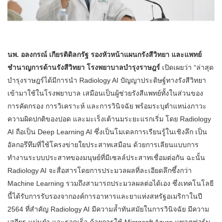
นพ. อลงกรณ์ เกียรติดิลกรัฐ รองหัวหน้าแผนกรังสีวิทยา
และแพทย์
ชำนาญการด้านรังสีวิทยา โรงพยาบาลบำรุงราษฎร์
เปิดเผยว่า “ล่าสุด
บำรุงราษฎร์ได้มีการนำ Radiology AI ปัญญาประดิษฐ์ทางรังสีวิทยา
เข้ามาใช้ในโรงพยาบาล เสมือนเป็นผู้ช่วยรังสีแพทย์ทั้งในส่วนของ
การคัดกรอง การวิเคราะห์ และการวินิจฉัย พร้อมระบุตำแหน่งภาวะ
ความผิดปกติของปอด และมะเร็งเต้านมระยะแรกเริ่ม โดย Radiology
AI ถือเป็น Deep Learning AI ซึ่งเป็นโมเดลการเรียนรู้ในเชิงลึก เป็น
อัลกอรึทึมที่ใช้โครงข่ายใยประสาทเสมือน ด้วยการเลียนแบบการ
ทำงานระบบประสาทของมนุษย์ที่มีเซลล์ประสาทเชื่อมต่อกัน ฉะนั้น
Radiology AI จะสื่อสารโดยการประมวลผลที่ละเอียดลึกซึ้งกว่า
Machine Learning รวมถึงสามารถประมวลผลต่อได้เอง ซึ่งเทคโนโลยี
นี้ได้รับการรับรองจากองค์การอาหารและยาแห่งสหรัฐอเมริกาในปี
2564 ที่สำคัญ Radiology AI มีความล้ำทันสมัยในการวินิจฉัย มีความ
เสถียร แม่นยำ และรวดเร็ว ด้วยการใช้ Microsoft Azure แพลตฟอร์ม