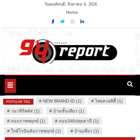
Skip
วันพฤหัสบดี, สิงหาคม 6, 2026
to
Home
content
Variety News
94 Report.com
Toggle
navigation
#
NEW BRAND ID (1)
#
ไทยควอลิตี้ (1)
POPULAR TAG
#
วนาสิริพลัส (1)
#
บ้านชั้นเดียว (1)
#
ถนนราชพฤกษ์ (1)
#
ถนน346ปทุมธานี (1)
#
ใกล้โรบินสันราชพฤกษ์ (1)
#
บ้านเดี่ยว (1)