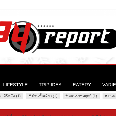
LIFESTYLE
TRIP IDEA
EATERY
VARI
นาสิริพลัส (1)
#
บ้านชั้นเดียว (1)
#
ถนนราชพฤกษ์ (1)
#
ถนน3