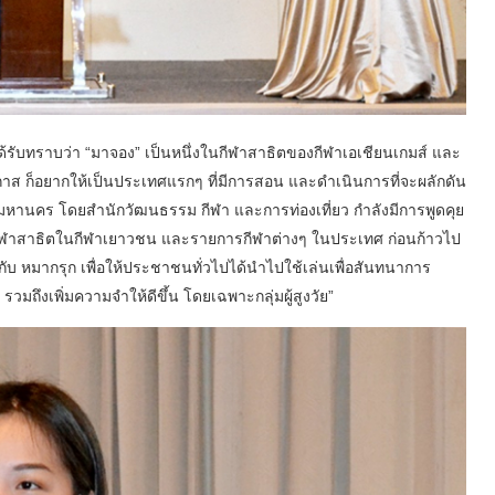
ด้รับทราบว่า “มาจอง” เป็นหนึ่งในกีฬาสาธิตของกีฬาเอเชียนเกมส์ และ
กาส ก็อยากให้เป็นประเทศแรกๆ ที่มีการสอน และดำเนินการที่จะผลักดัน
ทพมหานคร โดยสำนักวัฒนธรรม กีฬา และการท่องเที่ยว กำลังมีการพูดคุย
นกีฬาสาธิตในกีฬาเยาวชน และรายการกีฬาต่างๆ ในประเทศ ก่อนก้าวไป
ับ หมากรุก เพื่อให้ประชาชนทั่วไปได้นำไปใช้เล่นเพื่อสันทนาการ
มถึงเพิ่มความจำให้ดีขึ้น โดยเฉพาะกลุ่มผู้สูงวัย”