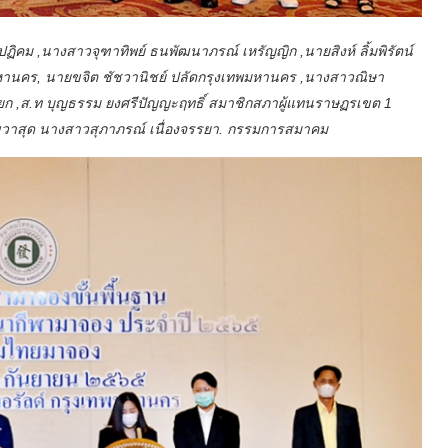
ปฏิคม ,นางสาวจุฑาทิพย์ ธนพัฒนาภรณ์ เหรัญญิก ,นายสิงห์ ลิ้มพิรัตน์
มหานคร, นายขจิต ชัชวานิชย์ ปลัดกรุงเทพมหานคร ,นางสาวณิษา
ยก ,ส.ท บุญธรรม ยงศรีปัญญะฤทธิ์ สมาชิกสภาผู้แทนราษฏรเขต 1
ขวาสุด นางสาวสุภาภรณ์ เนื่องจรรยา. กรรมการสมาคม