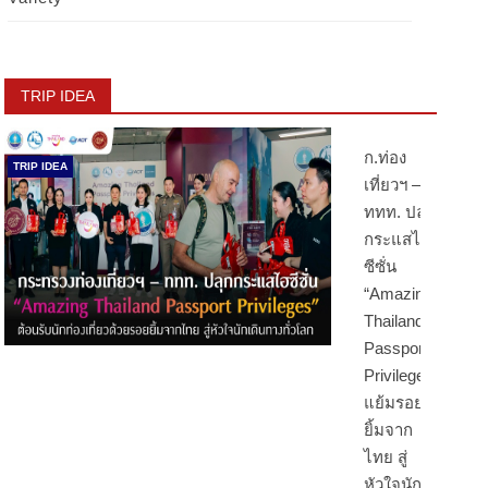
TRIP IDEA
ก.ท่อง
TRIP IDEA
เที่ยวฯ –
ททท. ปลุก
กระแสไฮ
ซีซั่น
“Amazing
Thailand
Passport
Privileges”
แย้มรอย
ยิ้มจาก
ไทย สู่
หัวใจนัก