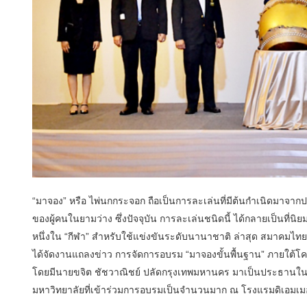
​“มาจอง” หรือ ไพ่นกกระจอก ถือเป็นการละเล่นที่มีต้นกำเนิดมาจ
ของผู้คนในยามว่าง ซึ่งปัจจุบัน การละเล่นชนิดนี้ ได้กลายเป็นที่นิ
หนึ่งใน “กีฬา” สำหรับใช้แข่งขันระดับนานาชาติ ล่าสุด สมาค
ได้จัดงานแถลงข่าว การจัดการอบรม “มาจองขั้นพื้นฐาน” ภายใต้โ
โดยมีนายขจิต ชัชวาณิชย์ ปลัดกรุงเทพมหานคร มาเป็นประธานใน
มหาวิทยาลัยที่เข้าร่วมการอบรมเป็นจำนวนมาก ณ โรงแรมดิเอมเมอ