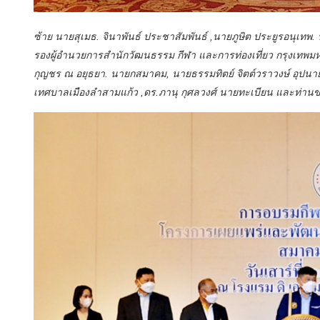
ซ้าย นายสุเมธ. จินาพันธ์ ประชาสัมพันธ์ ,นายภูษิต ประยูรอนุเทพ. 
รองผู้อำนวยการสำนักวัฒนธรรม กีฬา และการท่องเที่ยว กรุงเทพ
กุญชร ณ อยุธยา. นายกสมาคม, นายธรรมทิตย์ จิตต์วราวงษ์ อุปนา
เทศบาลเมืองลำสามแก้ว ,ดร.ภานุ กุศลวงศ์ นายทะเบียน และท่าน