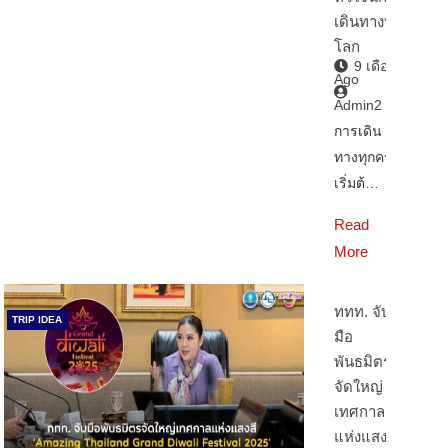
เดินทางทั่ว
โลก
9 เดือน
Ago
Admin2
การเดิน
ทางทุกครั้ง
เริ่มต้…
Read
More
ททท. จับ
TRIP IDEA
มือ
พันธมิตร
จัดใหญ่
เทศกาล
แห่งแสงสี