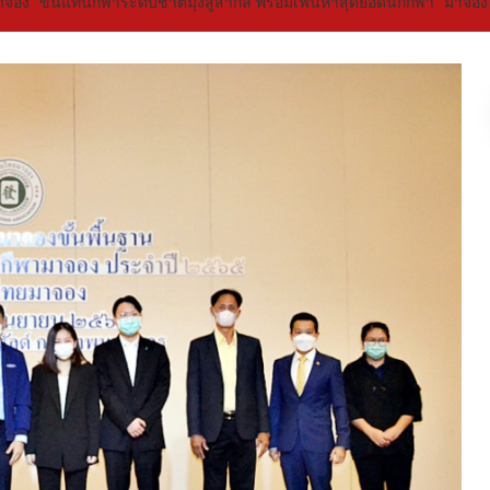
ง” ขึ้นแท่นกีฬาระดับชาติมุ่งสู่สากล พร้อมเฟ้นหาสุดยอดนักกีฬา “มาจอง