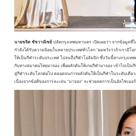
​นายขจิต ชัชวาณิชย์
ปลัดกรุงเทพมหานคร เปิดเผยว่า จากข้อมูลที่ไ
กำลังได้รับความนิยมในหลายประเทศทั่วโลก “ผมหวังว่าถ้าเรามีโอ
ให้เป็นกีฬาระดับประเทศ ไปจนถึงกีฬาโอลิมปิก ซึ่งวันนี้ทางกรุงเ
กับทางสมาคมไทยมาจอง เพื่อผลักดันให้เกมกีฬามาจอง เข้าไปเป็
สู่กีฬาระดับโลกต่อไป ตลอดจนการผลักดันให้เป็นกีฬาในระดับเดียวก
เนื่องจากข้อดีของการละเล่น “มาจอง” จะช่วยลดการเป็นอัลไซเมอร์ รว