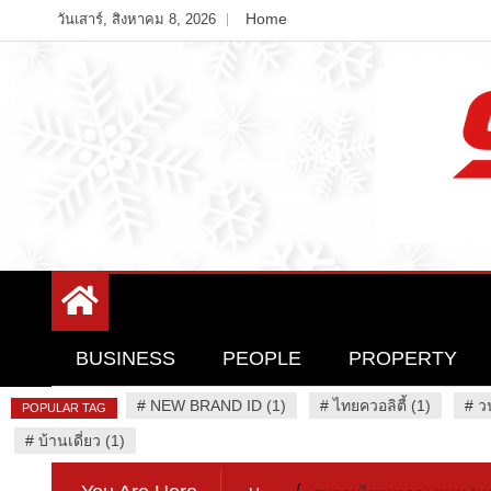
Skip
Home
วันเสาร์, สิงหาคม 8, 2026
to
content
Variety News
94 Report.com
BUSINESS
PEOPLE
PROPERTY
#
NEW BRAND ID (1)
#
ไทยควอลิตี้ (1)
#
ว
POPULAR TAG
#
บ้านเดี่ยว (1)