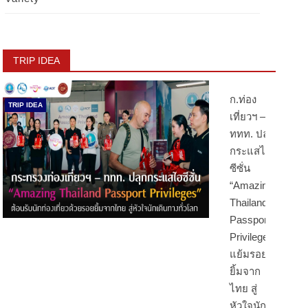
TRIP IDEA
ก.ท่อง
TRIP IDEA
เที่ยวฯ –
ททท. ปลุก
กระแสไฮ
ซีซั่น
“Amazing
Thailand
Passport
Privileges”
แย้มรอย
ยิ้มจาก
ไทย สู่
หัวใจนัก