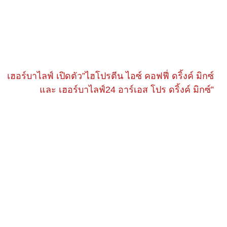
เฮอร์บาไลฟ์ เปิดตัว”ไฮโปรตีน ไอซ์ คอฟฟี่ ดริ้งค์ มิกซ์
และ เฮอร์บาไลฟ์24 อาร์เอส โปร ดริ้งค์ มิกซ์”