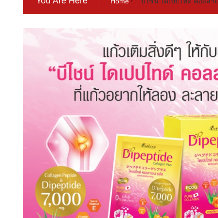
You Are Here
Home
“บีไชน์ ไดเปปไทด์ คอลลาเ