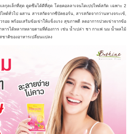
กุลเล็กที่สุด ดูดซึมได้ดีที่สุด โดยคอลลาเจนไดเปปไทด์สกัด เฉพาะ 2
ดเปปไทด์ทั่วไป ผสาน สารสกัดจากซีบัคธอร์น, สารสกัดจากว่านหางจระเข้,
ริ้วรอย พร้อมเสริมข้อเข่าให้แข็งแรง สุขภาพดี ลดอาการปวดเข่าจากข้อ
อาหารได้หลากหลายตามที่ต้องการ เช่น น้ำเปล่า ชา กาแฟ นม น้ำผลไม้
ห้รสชาติของอาหารเปลี่ยนแปลง