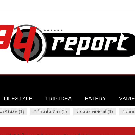
LIFESTYLE
TRIP IDEA
EATERY
VARI
นาสิริพลัส (1)
#
บ้านชั้นเดียว (1)
#
ถนนราชพฤกษ์ (1)
#
ถนน3