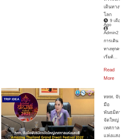
เดินทางทั่ว
โลก
9 เดือน
Ago
Admin2
การเดิน
ทางทุกครั้ง
เริ่มต้…
Read
More
ททท. จับ
TRIP IDEA
มือ
พันธมิตร
จัดใหญ่
เทศกาล
แห่งแสงสี