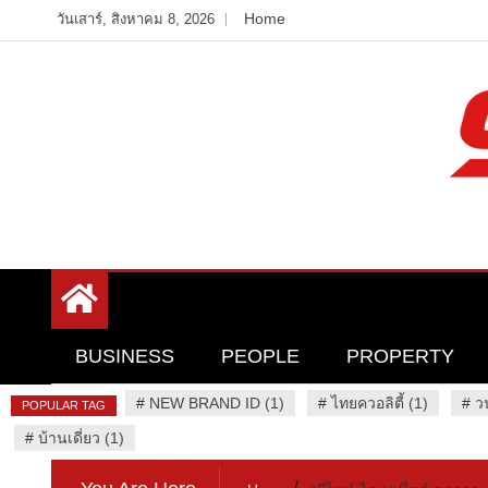
Skip
Home
วันเสาร์, สิงหาคม 8, 2026
to
content
Variety News
94 Report.com
BUSINESS
PEOPLE
PROPERTY
#
NEW BRAND ID (1)
#
ไทยควอลิตี้ (1)
#
ว
POPULAR TAG
#
บ้านเดี่ยว (1)