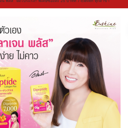
จน พลัส” จัดโปรแรง!! พิเศษซองละ 25 บาทที่ 7-Eleven ทุกสาขา