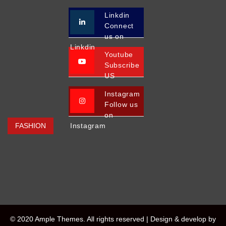
Linkdin
Connect
us on
Linkdin
Youtube
Subscribe
US
Instagram
Follow us
on
FASHION
Instagram
© 2020 Ample Themes. All rights reserved |
Design & develop by