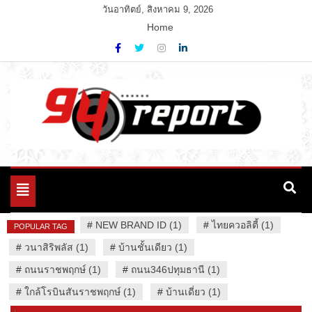
Skip
วันอาทิตย์, สิงหาคม 9, 2026
to
Home
content
Variety News
94 Report.com
Toggle
navigation
#
NEW BRAND ID (1)
#
ไทยควอลิตี้ (1)
POPULAR TAG
#
วนาสิริพลัส (1)
#
บ้านชั้นเดียว (1)
#
ถนนราชพฤกษ์ (1)
#
ถนน346ปทุมธานี (1)
#
ใกล้โรบินสันราชพฤกษ์ (1)
#
บ้านเดี่ยว (1)