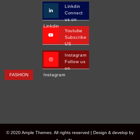
Linkdin
Connect
us on
Linkdin
Youtube
Subscribe
US
Instagram
Follow us
on
FASHION
Instagram
© 2020 Ample Themes. All rights reserved |
Design & develop by