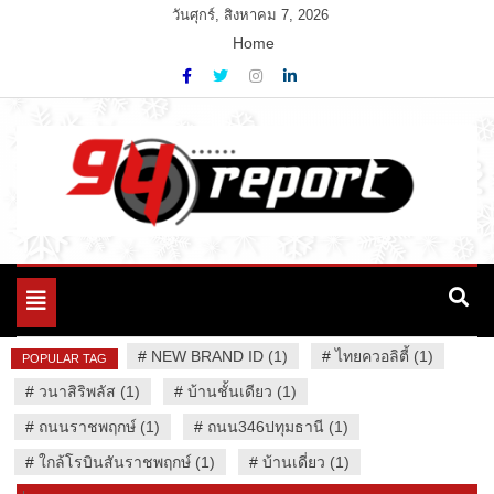
Skip
วันศุกร์, สิงหาคม 7, 2026
to
Home
content
Variety News
94 Report.com
Toggle
navigation
#
NEW BRAND ID (1)
#
ไทยควอลิตี้ (1)
POPULAR TAG
#
วนาสิริพลัส (1)
#
บ้านชั้นเดียว (1)
#
ถนนราชพฤกษ์ (1)
#
ถนน346ปทุมธานี (1)
#
ใกล้โรบินสันราชพฤกษ์ (1)
#
บ้านเดี่ยว (1)