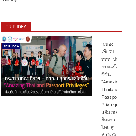
TRIP IDEA
ก.ท่อง
TRIP IDEA
เที่ยวฯ –
ททท. ปลุก
กระแสไฮ
ซีซั่น
“Amazing
Thailand
Passport
Privileges”
แย้มรอย
ยิ้มจาก
ไทย สู่
หัวใจนัก