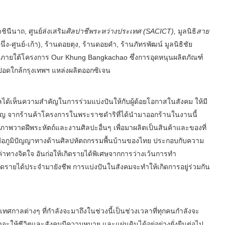
ินีนาถ, ศูนย์ส่งเสริม
ศิลป
า
ชีพระหว่างประเทศ
(SACICT)
,
มูลนิธิ
สาย
ึ่ง-ศูนย์-เก้า), ร้านดอยตุง, ร้านดอยคำ, ร้านภัทรพัฒน์ มูลนิธิชัย
ถิ่นภายใต้โครงการ Our Khung Bangkachao ซึ่งการอุดหนุนผลิตภัณฑ์
่ ปอดใกล้กรุงเทพฯ แหล่งผลิตออกซิเจน
ทรัลได้เห็นความสำคัญในการร่วมแบ่งปันให้กับผู้ด้อยโอกาสในสังคม ให้มี
งขวัญ จากร้านค้าโครงการในพระราชดำริที่ได้นำมาออกร้านในงานนี้
าพวาดฝีพระหัตถ์และงานศิลปะอื่นๆ เพื่อมาผลิตเป็นสินค้าและของที่
มือภูมิปัญญาทางด้านศิลปหัตถกรรมพื้นบ้านของไทย ประกอบกับความ
ณค่าทางจิตใจ อันก่อให้เกิดรายได้พิเศษจากการว่างเว้นการทำ
เกิดรายได้ประจำมายังชีพ การแบ่งปันในสังคมจะทำให้เกิดการอยู่ร่วมกัน
เทศกาลต่างๆ ที่กำลังจะมาถึงในช่วงนี้เป็นช่วงเวลาที่ทุกคนกำลังจะ
้าจะให้ชีวิตและสังคมมีความหมาย และแผ่นดินได้อยู่อย่างยั่งยืนต่อไป