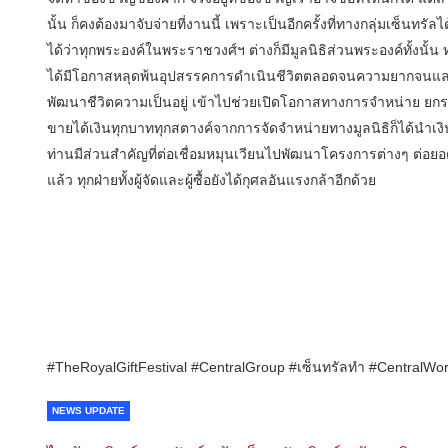
นั้น ก็คงต้องมาจับจ่ายที่งานนี้ เพราะเป็นอีกครั้งที่ทางกลุ่มเซ็
ได้ว่าทุกพระองค์ในพระราชวงศ์ฯ ต่างก็มีมูลนิธิส่วนพระองค์ทั้งนั
ได้มีโอกาสหลุดพ้นอุปสรรคการดำเนินชีวิตตลอดจนความยากจนแ
พัฒนาชีวิตความเป็นอยู่ เข้าไปช่วยเปิดโอกาสทางการจำหน่าย ยกร
ขายได้เงินทุกบาททุกสตางค์จากการจัดจำหน่ายทางมูลนิธิก็ได้นำเงิน
ท่านมีส่วนสำคัญที่ต่อเชื่อมหมุนเวียนไปพัฒนาโครงการต่างๆ ต่อยอ
แล้ว ทุกฝ่ายทั้งผู้จัดและผู้ซื้อยังได้กุศลอันแรงกล้าอีกด้วย
#TheRoyalGiftFestival #CentralGroup #เซ็นทรัลทำ #CentralWo
NEWS UPDATE