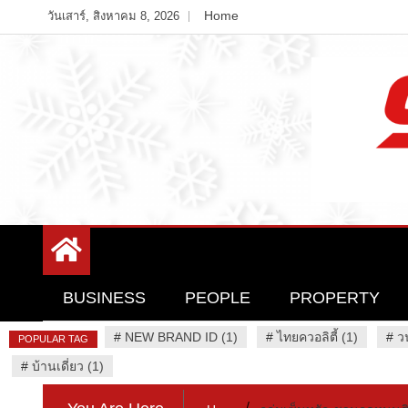
Skip
Home
วันเสาร์, สิงหาคม 8, 2026
to
content
Variety News
94 Report.com
BUSINESS
PEOPLE
PROPERTY
#
NEW BRAND ID (1)
#
ไทยควอลิตี้ (1)
#
ว
POPULAR TAG
#
บ้านเดี่ยว (1)