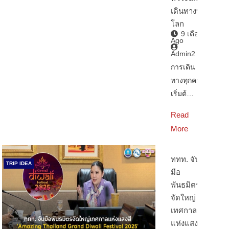
เดินทางทั่ว
โลก
9 เดือน
Ago
Admin2
การเดิน
ทางทุกครั้ง
เริ่มต้…
Read
More
ททท. จับ
TRIP IDEA
มือ
พันธมิตร
จัดใหญ่
เทศกาล
แห่งแสงสี