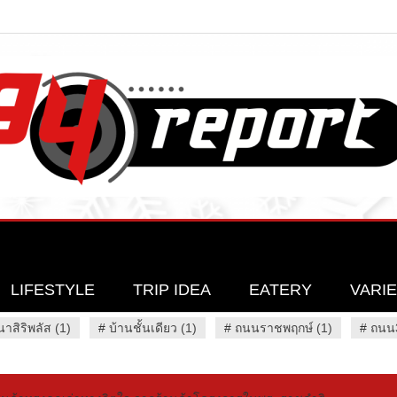
LIFESTYLE
TRIP IDEA
EATERY
VARI
นาสิริพลัส (1)
#
บ้านชั้นเดียว (1)
#
ถนนราชพฤกษ์ (1)
#
ถนน3