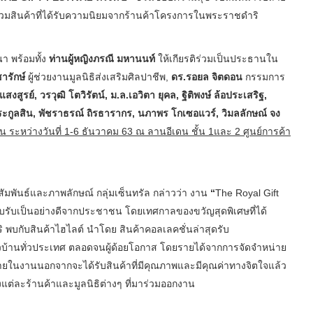
วมสินค้าที่ได้รับความนิยมจากร้านค้าโครงการในพระราชดำริ
า พร้อมทั้ง
ท่านผู้หญิงภรณี มหานนท์
ให้เกียรติร่วมเป็นประธานใน
ชารักษ์
ผู้ช่วยงานมูลนิธิส่งเสริมศิลปาชีพ,
ดร.รอยล จิตดอน
กรรมการ
แสงสูรย์
, วรวุฒิ โตวิรัตน์, ม.ล.เอวิตา ยุคล, ฐิติพงษ์ ล้อประเสริ
ฐ,
ะกูลสิน
,
พัชราธรณ์ ถิรธารากร
,
นภาพร โกเซอแวร์
, วิมลลักษณ์ จง
ัน ระหว่าง
วันที่
1-6 ธันวาคม 63
ณ
ลานอีเดน ชั้น
1และ 2
ศูนย์การค้า
มพันธ์และภาพลักษณ์ กลุ่มเซ็นทรัล กล่าวว่า งาน
“
The Royal Gift
การตอบรับเป็นอย่างดีจากประชาชน โดยเทศกาลของขวัญสุดพิเศษที่ได้
พบกับสินค้าไฮไลต์ นำโดย สินค้าคอลเลคชั่นล่าสุดรับ
ือชาวบ้านทั่วประเทศ ตลอดจนผู้ด้อยโอกาส โดยรายได้จากการจัดจำหน่าย
ยในงานนอกจากจะได้รับสินค้าที่มีคุณภาพและมีคุณค่าทางจิตใจแล้ว
งแต่ละร้านค้าและมูลนิธิต่างๆ ที่มาร่วมออกงาน