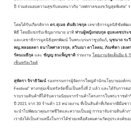
ปี ร่วมส่งมอบความสุขรับลมหนาวกับ “เทศกาลของขวัญสุดพิเศษ” ร
โดยได้รับเกียรติจาก
ดร.สุเมธ ตันติเวชกุล
เลขาธิการมูลนิธิชัยพัฒน
พิธี โดยมีแขกรับเชิญมากมาย อาทิ
ท่านผู้หญิงกอบกุล อุบลเดชประ
และเลขาธิการมูลนิธิอุทกพัฒน์ ในพระบรมราชูปถัมภ์
, นุชนาถ ระวี
พญ.พลอยลดา ธนาไพศาลวรกุล, สวินณา ดาโลดม,
ภัณฑิตา เฮงตร
รัตนเมธีกุล
และ
ชัญญ ธนเพ็ญชาติ
ร่วมงาน
โดยงานจัดเต็มอิ่ม
6 ว
เซ็นทรัลเวิลด์
สุพัตรา จิราธิวัฒน์
รองกรรมการผู้จัดการใหญ่สำนักนโยบายองค์กรสั
Festival” ทางกลุ่มเซ็นทรัลจัดขึ้นเป็นครั้งที่ 2 แล้ว และได้รับ
รวบรวมสินค้าที่ได้รับความนิยมจากร้านค้าโครงการในพระราชดำริ 
ปี 2021 จาก 30 ร้านค้า 13 หน่วยงาน ที่เป็นสินค้าที่เกิดจากฝีม
จะนำไปพัฒนาคุณภาพชีวิตและความเป็นอยู่ การมาจับจ่ายสินค้าภา
เรายังได้เป็นส่วนหนึ่งในการได้ช่วยเหลือสังคมตามวัตถุประสงค์ขอ