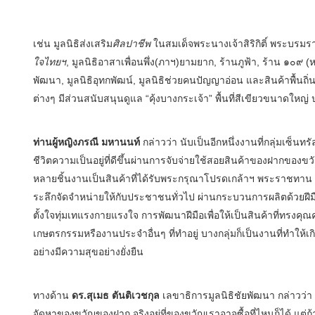
เช่น มูลนิธิส่งเสริม
ศิลปาชีพ
ในสมเด็จพระนางเจ้าสิริกิติ์ พระบรมราช
ใจไทย
ฯ
, มูลนิธิอาสาเพื่อนพึ่ง(ภาฯ)ยามยาก, ร้านภูฟ้า, ร้าน ๑๐๙ (หน
พัฒนา, มูลนิธิอุทกพัฒน์, มูลนิธิช่วยคนปัญญาอ่อน และสินค้าพื้น
ต่างๆ มีส่วนสนับสนุนดูแล “คุ้งบางกระเจ้า” พื้นที่สีเขียวขนาดใหญ
ท่านผู้หญิงภรณี มหานนท์
กล่าวว่า นับเป็นอีกหนึ่งงานที่กลุ่มเซ็น
ชีวิตความเป็นอยู่ที่ดีขึ้นผ่านการจับจ่ายใช้สอยสินค้าของฝากขอ
หลายชิ้นงานเป็นสินค้าที่ได้รับพระกรุณาโปรดเกล้าฯ พระราชทาน ภ
ระลึกจัดจำหน่ายให้กับประชาชนทั่วไป ผ่านกระบวนการผลิตด้วยฝี
ตั้งใจทุ่มเทแรงกายแรงใจ การพัฒนาฝีมือเพื่อให้เป็นสินค้าที่ทรงคุ
เกษตรกรรมหรืองานประจำอื่นๆ ที่ทำอยู่ บางกลุ่มก็เป็นงานที่ทำให้
อย่างมีความสุขอย่างยั่งยืน
ทางด้าน
ดร.สุเมธ ตันติเวชกุล
เลขาธิการมูลนิธิชัยพัฒนา กล่าวว่า 
จัดหาของขวัญของฝาก จริงอยู่ที่ของขวัญเราอาจซื้อที่ไหนก็ได้ แต่ถ