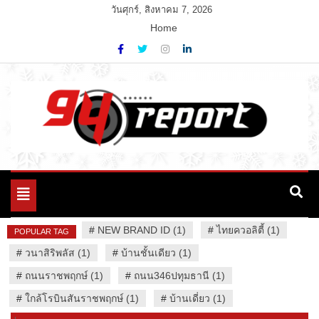
Skip
วันศุกร์, สิงหาคม 7, 2026
to
Home
content
Variety News
94 Report.com
Toggle
navigation
#
NEW BRAND ID (1)
#
ไทยควอลิตี้ (1)
POPULAR TAG
#
วนาสิริพลัส (1)
#
บ้านชั้นเดียว (1)
#
ถนนราชพฤกษ์ (1)
#
ถนน346ปทุมธานี (1)
#
ใกล้โรบินสันราชพฤกษ์ (1)
#
บ้านเดี่ยว (1)