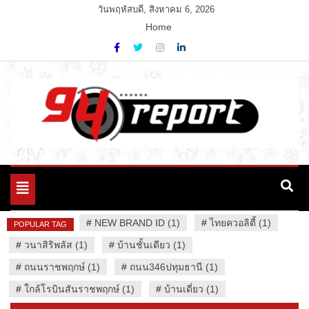
Skip
วันพฤหัสบดี, สิงหาคม 6, 2026
to
Home
content
Variety News
94 Report.com
Toggle
navigation
#
NEW BRAND ID (1)
#
ไทยควอลิตี้ (1)
POPULAR TAG
#
วนาสิริพลัส (1)
#
บ้านชั้นเดียว (1)
#
ถนนราชพฤกษ์ (1)
#
ถนน346ปทุมธานี (1)
#
ใกล้โรบินสันราชพฤกษ์ (1)
#
บ้านเดี่ยว (1)