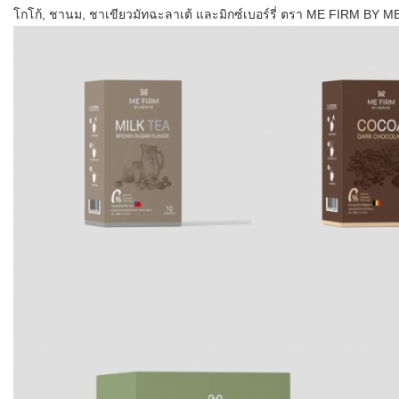
โกโก้, ชานม, ชาเขียวมัทฉะลาเต้ และมิกซ์เบอร์รี่ ตรา ME FIRM BY 