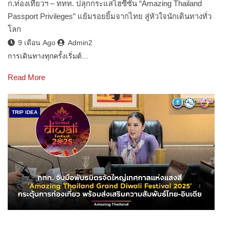
ก.ท่องเที่ยวฯ – ททท. ปลุกกระแสไฮซีซั่น “Amazing Thailand
Passport Privileges” แย้มรอยยิ้มจากไทย สู่หัวใจนักเดินทางทั่ว
โลก
9 เดือน Ago
Admin2
การเดินทางทุกครั้งเริ่มต้…
Read More
TRIP IDEA