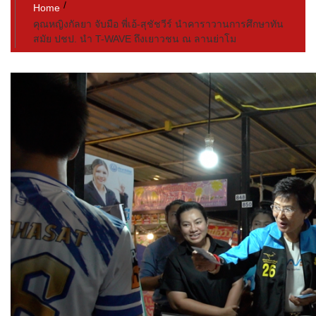
Home
คุณหญิงกัลยา จับมือ พี่เอ้-สุชัชวีร์ นำคาราวานการศึกษาทัน
สมัย ปชป. นำ T-WAVE ถึงเยาวชน ณ ลานย่าโม