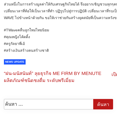
ส่วนหนึ่งในการสร้างมูลค่าให้กับเศรษฐกิจไทยได้ จึงอยากเชิญชวนทุกๆคน ทั้
เปลี่ยนเวลาที่ท้อให้เป็นเวลาที่ทำ ปฏิรูปไปสู่การปฏิบัติ เปลี่ยนเวลาที่รบเ
WAVE ไปข้างหน้าด้วยกัน ขอให้เราช่วยกันสร้างยุคสมัยที่เป็นความหวังข
#TWaveคลื่นลูกใหม่ไทยนิยม
#คุณหญิงโค้ดดิ้ง
#ครูกัลยาพี่เอ้
#สร้างเงินสร้างคนสร้างชาติ
NEWS UPDATE
“ฝน-มนัสนันท์” ลุยธุรกิจ ME FIRM BY MENUTE
เป
ผลิตภัณฑ์ชนิดชงดื่ม ระดับพรีเมี่ยม