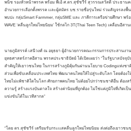
พนิช รองหัวหน้าพรรค พร้อม พี่เอ้ ศ.ดร.สุชัชวีร์ สุวรรณสวัสดิ์ ประ
อำนวยการเลือกตั้งพรรค เเละผู้สมัคร บช.รายชื่อรุ่นใหม่ ร่วมสัญจรลงพ
พบปะ กลุ่มSmart Farmmer, กลุ่มSME และ ภาคีการเครือข่ายศึกษา พร
WAVE ‘คลื่นลูกใหม่ไทยนิยม’ ใช้กลไก 3T(Thai Teen Tech) เคลื่อนอีสาน
นายภูมิสรรค์ เสนีวงศ์ ณ อยุธยา ผู้อำนวยการคณะกรรมการประสานงา
ยุทธศาสตร์ภาคอีสาน พรรคประชาธิปัตย์ ได้เปิดเผยว่า “ในรัฐบาลบัจจุ
สำคัญให้เยาวชนไทย ในการสร้างภูมิคุ้มกันผ่านนโยบาย Codingแห่งชาติไ
ส่วนเพื่อขับเคลื่อนประเทศไทย พัฒนาคนไทยให้ไปสู่ระดับโลก โดยต้อง
ไทยไม่แพ้ชาติใดในโลก ศักยภาพคนไทย ไม่ด้อยไปกว่าชนชาติอื่น ต้องส
ความรู้ สร้างแรงบันดาลใจ สร้างค่านิยมที่ถูกต้อง ไม่ใช่แค่ภูมิใจที่เกิ
แข่งขันได้ในเวทีสากล”
“โดย ดร.สุชัชวีร์ เตรียมรับกระเเสคลื่นลูกใหม่ไทยนิยม ส่งต่อถึงเยาวชน