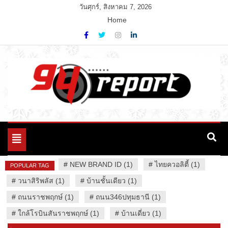
Skip
วันศุกร์, สิงหาคม 7, 2026
to
Home
content
Variety News
94 Report.com
Toggle
navigation
#
NEW BRAND ID (1)
#
ไทยควอลิตี้ (1)
POPULAR TAG
#
วนาสิริพลัส (1)
#
บ้านชั้นเดียว (1)
#
ถนนราชพฤกษ์ (1)
#
ถนน346ปทุมธานี (1)
#
ใกล้โรบินสันราชพฤกษ์ (1)
#
บ้านเดี่ยว (1)