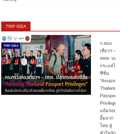
TRIP IDEA
ก.ท่อง
TRIP IDEA
เที่ยวฯ –
ททท. ปลุก
กระแสไฮ
ซีซั่น
“Amazing
Thailand
Passport
Privileges”
แย้มรอย
ยิ้มจาก
ไทย สู่
หัวใจนัก