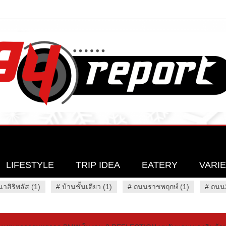
LIFESTYLE
TRIP IDEA
EATERY
VARI
นาสิริพลัส (1)
#
บ้านชั้นเดียว (1)
#
ถนนราชพฤกษ์ (1)
#
ถนน3