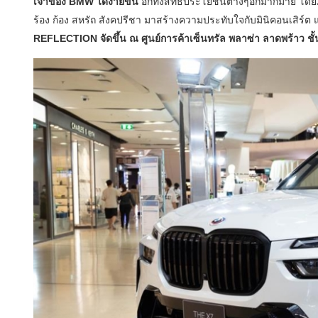
เจ้าของ BMW ได้ง่ายขึ้น
อีกทั้งสิทธิประโยชน์ต่างๆอีกมากมาย โดย
ร้อง ก้อง สหรัถ สังคปรีชา มาสร้างความประทับใจกับมินิคอนเสิร์ต
REFLECTION จัดขึ้น ณ ศูนย์การค้าเซ็นทรัล พลาซ่า ลาดพร้าว ชั้น