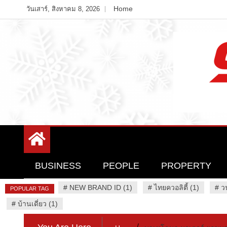
Skip
Home
วันเสาร์, สิงหาคม 8, 2026
to
content
Variety News
94 Report.com
BUSINESS
PEOPLE
PROPERTY
#
NEW BRAND ID (1)
#
ไทยควอลิตี้ (1)
#
ว
POPULAR TAG
#
บ้านเดี่ยว (1)