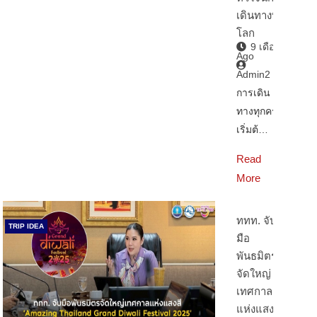
เดินทางทั่ว
โลก
9 เดือน
Ago
Admin2
การเดิน
ทางทุกครั้ง
เริ่มต้…
Read
More
ททท. จับ
TRIP IDEA
มือ
พันธมิตร
จัดใหญ่
เทศกาล
แห่งแสงสี