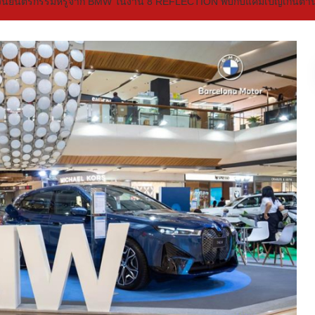
นยนตรกรรมหรูจาก BMW ในงาน 8 REFLECTION พบกับแคมเปญเกินต้าน ณ ศู