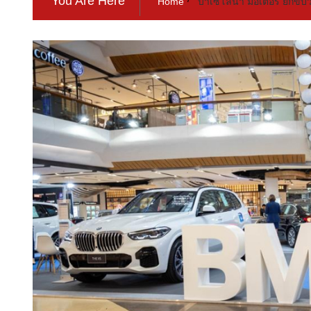
You Are Here
Home
บาเซโลนา มอเตอร์ ยกขบว