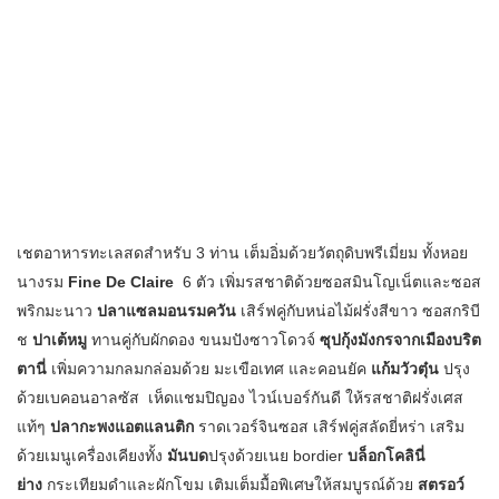
เชตอาหารทะเลสดสำหรับ 3 ท่าน เต็มอิ่มด้วยวัตถุดิบพรีเมี่ยม ทั้งหอย
นางรม
Fine De Claire
6 ตัว เพิ่มรสชาติด้วยซอสมินโญเน็ตและซอส
พริกมะนาว
ปลาแซลมอนรมควัน
เสิร์ฟคู่กับหน่อไม้ฝรั่งสีขาว ซอสกริบี
ช
ปาเต้หมู
ทานคู่กับผักดอง ขนมปังซาวโดวจ์
ซุปกุ้งมังกรจากเมืองบริต
ตานี่
เพิ่มความกลมกล่อมด้วย มะเขือเทศ และคอนยัค
แก้มวัวตุ๋น
ปรุง
ด้วยเบคอนอาลซัส เห็ดแชมปิญอง ไวน์เบอร์กันดี ให้รสชาติฝรั่งเศส
แท้ๆ
ปลากะพงแอตแลนติก
ราดเวอร์จินซอส เสิร์ฟคู่สลัดยี่หร่า เสริม
ด้วยเมนูเครื่องเคียงทั้ง
มันบด
ปรุงด้วยเนย bordier
บล็อกโคลินี่
ย่าง
กระเทียมดำและผักโขม เติมเต็มมื้อพิเศษให้สมบูรณ์ด้วย
สตรอว์