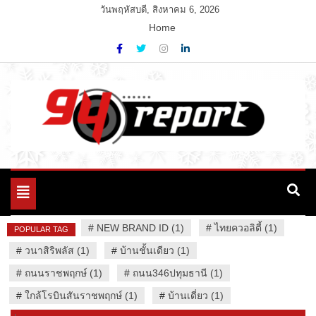
Skip
วันพฤหัสบดี, สิงหาคม 6, 2026
to
Home
content
Variety News
94 Report.com
Toggle
navigation
#
NEW BRAND ID (1)
#
ไทยควอลิตี้ (1)
POPULAR TAG
#
วนาสิริพลัส (1)
#
บ้านชั้นเดียว (1)
#
ถนนราชพฤกษ์ (1)
#
ถนน346ปทุมธานี (1)
#
ใกล้โรบินสันราชพฤกษ์ (1)
#
บ้านเดี่ยว (1)