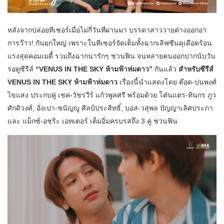
หลังจากปล่อยทีเซอร์เมื่อไม่กี่วันที่ผ่านมา บรรดาสาววายต่างออกอา
การว๊าว! กันยกใหญ่ เพราะในทีเซอร์จัดเต็มทั้งฉากเลิฟซีนดุเดือดร้อน
แรงสุดคอมเมดี้ รวมถึงฉากน่ารักๆ ชวนฟิน จนหลายคนออกปากนับวัน
รอดูซีรีส์
“VENUS IN THE SKY ห้ามฟ้าห่มดาว”
กันแล้ว
สำหรับซีรีส์
VENUS IN THE SKY ห้ามฟ้าห่มดาว
เรื่องนี้นำแสดงโดย ต๊อด-ปนพงศ์
ไขแสง ประกบคู่ เชค-วัชรวีร์ แก้วพูลศรี พร้อมด้วย โต๋นแตร-ทินกร ภูว
ศักดิวงศ์, อั่งเปา-ชนัญญู ศิลป์ประสิทธิ์, บอส-วสุพล ปัญญาเลิศประภา
และ แม็กซ์-อชริะ เอทเตอร์ เต็มอิ่มครบรสถึง 3 คู่ ชวนฟิน