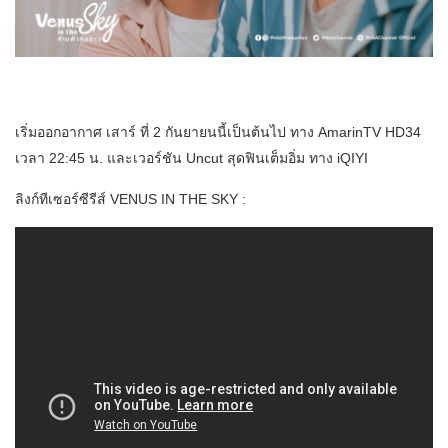
เริ่มออกอากาศ เสาร์ ที่ 2 กันยายนนี้เป็นต้นไป ทาง AmarinTV HD34
เวลา 22:45 น. และเวอร์ชัน Uncut สุดฟินเต็มอิ่ม ทาง iQIYI
ลิงก์ทีเซอร์ซีรีส์ VENUS IN THE SKY :