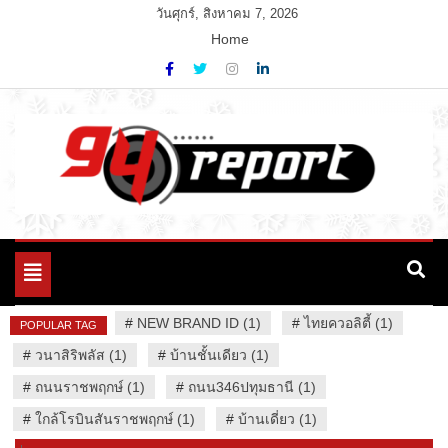
Skip
วันศุกร์, สิงหาคม 7, 2026
to
Home
content
Variety News
94 Report.com
Toggle
navigation
#
NEW BRAND ID (1)
#
ไทยควอลิตี้ (1)
POPULAR TAG
#
วนาสิริพลัส (1)
#
บ้านชั้นเดียว (1)
#
ถนนราชพฤกษ์ (1)
#
ถนน346ปทุมธานี (1)
#
ใกล้โรบินสันราชพฤกษ์ (1)
#
บ้านเดี่ยว (1)