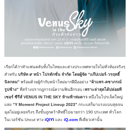
เรียกได้ว่าทำแฟนคลับทั้งในไทยและต่างประเทศหายใจไม่ทั่วท้องจริงๆ
สำหรับ
บริษัท ๙ หน้า โปรดักชั่น จำกัด โดยผู้จัด “แก๊ปเปอร์-วรฤทธิ์
นิลกลม”
พร้อมด้วยผู้กำกับหน้าใหม่มากฝีมืออย่าง
“ผ้าแพร-คชาภรณ์
รูปช้าง”
ที่สร้างปรากฎการณ์ความฟินอีกรอบ เ
พราะล่าสุดได้ปล่อยที
เซอร์ ซีรีส์ VENUS IN THE SKY ห้ามฟ้าห่มดาว
หนึ่งในโปรเจ็คใหญ่
แห่ง
“Y Moment Project Lineup 2023”
กระแสก็มาแรงแบบสุดจน
ฉุดไม่อยู่เลยจริงๆ ถึงขั้นถูกคว้าสิทธิ์ไปฉายกว่า 190 ประเทศ ทั่วโลก
ในเวอร์ชัน Uncut ทาง
iQIYI
และ
iQ.com
ที่เดียวเท่านั้น