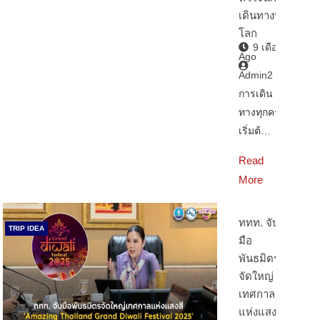
เดินทางทั่ว
โลก
9 เดือน
Ago
Admin2
การเดิน
ทางทุกครั้ง
เริ่มต้…
Read
More
ททท. จับ
TRIP IDEA
มือ
พันธมิตร
จัดใหญ่
เทศกาล
แห่งแสงสี