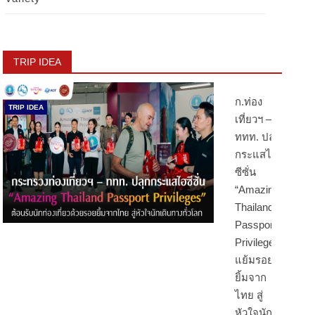
TRIP IDEA
ก.ท่อง
TRIP IDEA
เที่ยวฯ –
ททท. ปลุก
กระแสไฮ
ซีซั่น
“Amazing
Thailand
Passport
Privileges”
แย้มรอย
ยิ้มจาก
ไทย สู่
หัวใจนัก