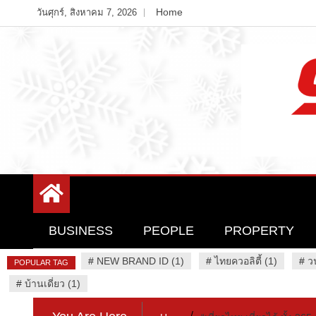
Skip
Home
วันศุกร์, สิงหาคม 7, 2026
to
content
Variety News
94 Report.com
BUSINESS
PEOPLE
PROPERTY
#
NEW BRAND ID (1)
#
ไทยควอลิตี้ (1)
#
ว
POPULAR TAG
#
บ้านเดี่ยว (1)