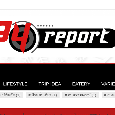
LIFESTYLE
TRIP IDEA
EATERY
VARI
นาสิริพลัส (1)
#
บ้านชั้นเดียว (1)
#
ถนนราชพฤกษ์ (1)
#
ถนน3