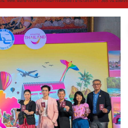
365 วัน” ททท. ตอกย้ำประสบการณ์การท่องเที่ยว ผ่านโครงการ “365 วัน มหัศจรรย