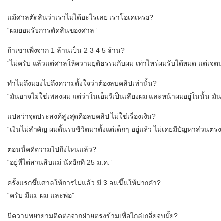
แม้ศาลตัดสินว่าเราไม่ได้
อะไรเลย เราโอเคเหรอ?
“ผมยอมรับการตัดสินของศาล”
ถ้าเขาเพิ่งจาก 1 ล้านเป็น 2 3 4 5 ล้าน?
“ไม่ครับ แล้วแต่ศาลให้ความยุติธรรมกับผม เท่าไหร่ผมรับได้หมด แต่เจ
ทำไมถึงมองไปถึงความตั้งใจว่าต้
องลบคลิปเท่านั้น?
“มันอาจไม่ใช่เพลงผม แต่ว่าในเอ็มวีเป็นเสียงผม และหน้าผมอยู่ในนั้น ม
แปลว่าจุดประสงค์สูงสุดคือลบคลิ
ป ไม่ใช่เรื่องเงิน?
“เงินไม่สำคัญ ผมดิ้นรนชีวิตมาตั้งแต่เด็กๆ อยู่แล้ว ไม่เคยมีปัญหาส่วนตรงนี
ตอนนี้คดีความไปถึงไหนแล้ว?
“อยู่ที่ไต่สวนสืบแม่ นัดอีกที 25 ม.ค.”
ครั้งแรกขึ้นศาลให้การไปแล้ว มี 3 คนขึ้นให้ปากคำ?
“ครับ มีแม่ ผม และพ่อ”
มีความพยายามติดต่อจากฝ่ายตรงข้
ามเพื่อไกล่เกลี่ยจบมั้ย?