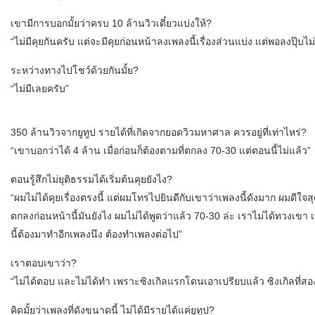
เขามีการบอกมั้ยว่าครบ 10 ล้านวิวเดี๋ยวแบ่งให้?
“ไม่มีคุยกันครับ แต่จะมีคุยก่อนหน้าลงเพลงนี้เรื่
องส่วนแบ่ง แต่พอลงปุ๊บไม่
ระหว่างทางไปโชว์ด้วยกันมั้ย?
“ไม่มีเลยครับ”
350 ล้านวิวจากยูทูป รายได้ที่เกิดจากยอดวิวมหาศาล ควรอยู่ที่เท่าไหร่?
“เขาบอกว่าได้ 4 ล้าน เมื่อก่อนก็ต้องตามที่ตกลง 70-30 แต่ตอนนี้ไม่แล้ว”
ตอนรู้สึกไม่ยุติธรรมได้เริ่มต้
นคุยยังไง?
“ผมไม่ได้คุยเรื่องตรงนี้ แต่ผมโทรไปยินดีกับเขาว่าเพลงนี้
ดังมาก ผมดีใจสุ
ตกลงก่อนหน้านี้มันยังไง ผมไม่ได้พูดว่าแล้ว 70-30 ล่ะ เราไม่ได้ทวงเขา 
นี้ต้องมาทำอีกเพลงนึง ต้องทำเพลงต่อไป”
เราตอบเขาว่า?
“ไม่ได้ตอบ และไม่ได้ทำ เพราะซิงเกิลแรกโดนเอาเปรียบแล้
ว ซิงเกิลที่ส
คิดมั้ยว่าเพลงที่ดังขนาดนี้ ไม่ได้มีรายได้แค่ยูทูป?