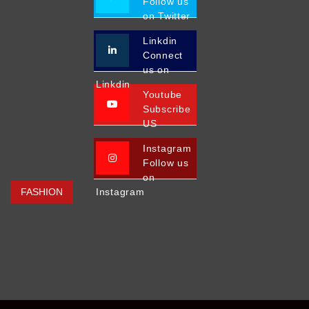
Follow us
on Twitter
Linkdin
Connect
us on
Linkdin
Youtube
Subscribe
US
Instagram
Follow us
on
FASHION
Instagram