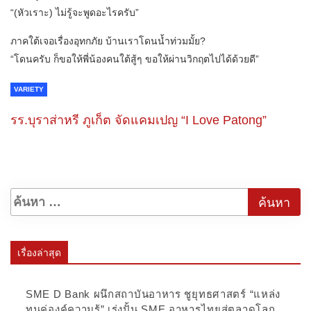
“(หัวเราะ) ไม่รู้จะพูดอะไรครับ”
ภาคใต้เจอเรื่องอุทกภัย บ้านเราโดนน้ำท่วมมั้ย?
“โดนครับ ก็ขอให้พี่น้องคนใต้สู้ๆ ขอให้ผ่านวิกฤตไปได้ด้วยดี”
VARIETY
รร.บุราส่าหรี ภูเก็ต จัดแคมเปญ “I Love Patong”
เรื่องล่าสุด
SME D Bank ผนึกสถาบันอาหาร ชูยุทธศาสตร์ “แหล่ง
ทุนคู่องค์ความรู้” เร่งปั้น SME อาหารไทยสู่ตลาดโลก