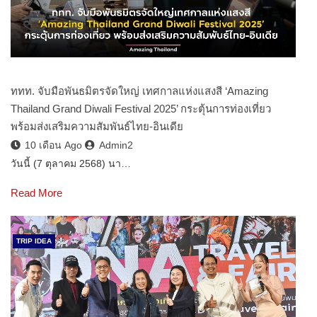
ททท. จับมือพันธมิตรจัดใหญ่ เทศกาลแห่งแสงสี ‘Amazing
Thailand Grand Diwali Festival 2025’ กระตุ้นการท่องเที่ยว
พร้อมส่งเสริมความสัมพันธ์ไทย-อินเดีย
10 เดือน Ago
Admin2
วันนี้ (7 ตุลาคม 2568) นา…
Read More
TRIP IDEA