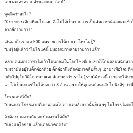
เลย ผมเอาความจำของผมมาไลฟ์”
พูดผิดว่าอะไร?
“มีรายการเดียวที่ผมไปออก คือไม่ได้เป็นรายการเป็นสั
มภาษณ์และผมเข้าใ
จากอีกรายการ”
เงินมาถึงเราแค่ 500 แต่รายการให้เราเท่าไหร่ไม่รู้?
“ผมรู้อยู่แล้วว่าไม่ใช่แค่นี้ ผมออกมาหลายรายการแล้ว”
หลายคนมองว่าทำไมเก้าโดนถล่
มในโลกโซเชียล เขาก็โดนถล่มหนักมาก
“ผมว่ามันอยู่ในติ๊กต่อกด้วย ติ๊กต่อกนึงตัดต่อมาคลิปสั้นๆ เอามาเพื่อโจม
กลับไปดูในวิดีโอ ทนายเจมส์แกบอกว่าเราไม่รู้
รายได้ตรงนี้ เราอาจได้มาก
เอาไว้เป็นเกณฑ์ไม่ได้
บอกว่า 3 ล้าน อยากให้ทุกคนย้อนกลับไปฟังดีๆ ว่าพี
โกรธเจนนี่มั้ย?
“ตอนแรกโกรธมากที่เอาพ่อแม่ไปด่
า แต่หลังจากนั้นก็เฉยๆ ไม่โกรธไม่อะ
ถ้าต้องร่วมงานกัน จะร่วมงานได้มั้ย?
“แล้วแต่โอกาส แล้วแต่อนาคตครับ”