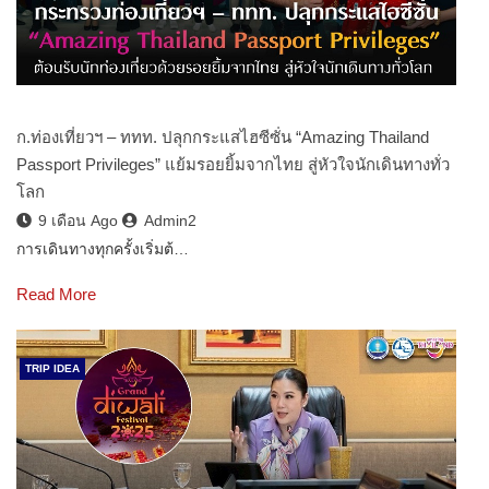
ก.ท่องเที่ยวฯ – ททท. ปลุกกระแสไฮซีซั่น “Amazing Thailand
Passport Privileges” แย้มรอยยิ้มจากไทย สู่หัวใจนักเดินทางทั่ว
โลก
9 เดือน Ago
Admin2
การเดินทางทุกครั้งเริ่มต้…
Read More
TRIP IDEA