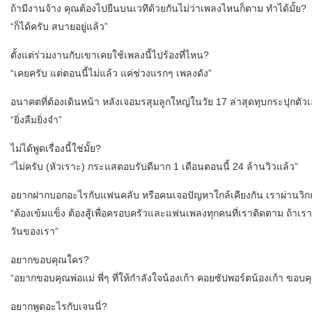
ถ้ามีงานจ้าง คุณต้องไปยืนบนเวทีด้วยกันไม่ว่
าเพลงไหนก็ตาม ทำได้มั้ย?
“ก็ได้ครับ สบายอยู่แล้ว”
ตั้งแต่ร่วมงานกับเขาเคยใช้
เพลงนี้ไปร้องที่ไหน?
“เคยครับ แต่ตอนนี้ไม่แล้ว แค่ช่วงแรกๆ เพลงดัง”
อนาคตที่ต้องเดินหน้า หลังเจอมรสุมลูกใหญ่ในวัย 17 ล่าสุดทุบกระปุกตัวเ
“ยิ่งลืมยิ่งจำ”
ไม่ได้พูดเรื่องนี้ใช่มั้ย?
“ไม่ครับ (หัวเราะ) กระแสตอบรับดีมาก 1 เดือนตอนนี้ 24 ล้านวิวแล้ว”
อยากฝากบอกอะไรกับแฟนคลับ หรือคนเจอปัญหาใกล้เคียงกัน เราผ่านวิกฤ
“ต้องเข้มแข็ง ต้องสู้เพื่อครอบครั
วและแฟนเพลงทุกคนที่เราติดตาม ถ้าเร
วันของเรา”
อยากขอบคุณใคร?
“อยากขอบคุณพ่อแม่ พี่ๆ ที่ให้กำลังใจน้องเก้า คอยซัปพอร์ตน้องเก้า ขอบ
อยากพูดอะไรกับเจนนี่?