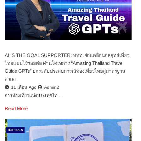
AI IS THE GOAL SUPPORTER: ททท. ขับเคลื่อนกลยุทธ์เที่ยว
ไทยแบบไร้รอยต่อ ผ่านโครงการ “Amazing Thailand Travel
Guide GPTs” ยกระดับประสบการณ์ท่องเที่ยวไทยสู่มาตรฐาน
สากล
11 เดือน Ago
Admin2
การท่องเที่ยวแห่งประเทศไท…
Read More
TRIP IDEA