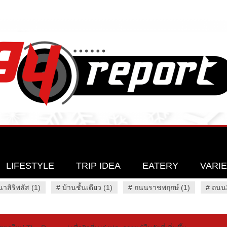
LIFESTYLE
TRIP IDEA
EATERY
VARI
นาสิริพลัส (1)
#
บ้านชั้นเดียว (1)
#
ถนนราชพฤกษ์ (1)
#
ถนน3