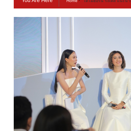
You Are Here
Home
โดโมฮอร์น ริงเคิล แนะนำสูต