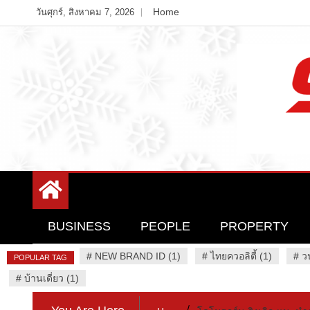
Skip
Home
วันศุกร์, สิงหาคม 7, 2026
to
content
Variety News
94 Report.com
BUSINESS
PEOPLE
PROPERTY
#
NEW BRAND ID (1)
#
ไทยควอลิตี้ (1)
#
ว
POPULAR TAG
#
บ้านเดี่ยว (1)