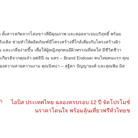
 ทั้งสารสกัดจากโสมขาวที่มีคุณภาพ และคอลลาเจนบริสุทธิ์ พร้อม
เคิล ช่วยทำให้ผลิตภัณฑ์มีโครงสร้างที่ใกล้เคียงกับโครงสร้างผิว
และเกลี่ยง่ายขึ้น เพื่อให้ผู้หญิงทุกคนมีผิวพรรณที่สดใส มีชีวิตชีวา
้รับเกียรติจากคุณจ๋า-ยศสินี ณ นคร – Brand Endoser คนไทยคนแรก คุณ
เรื่องความสวยความงาม คุณนิหน่า – สุฐิตา ปัญญายงค์ และคุณพิม มิส
ิก
ไอบิส ประเทศไทย ฉลองครบรอบ 12 ปี จัดโปรโมชั่
นราคาโดนใจ พร้อมลุ้นเที่ยวฟรีทั่วไทยช