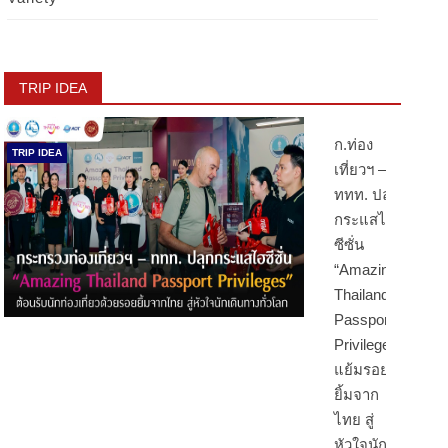
TRIP IDEA
ก.ท่อง
TRIP IDEA
เที่ยวฯ –
ททท. ปลุก
กระแสไฮ
ซีซั่น
“Amazing
Thailand
Passport
Privileges”
แย้มรอย
ยิ้มจาก
ไทย สู่
หัวใจนัก