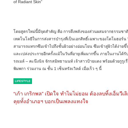
of Radiant Skin”
โดยสูตรใหม่นี้มีจุดสำคัญ คือ การดึงพลังของส่วนผสมจากธรรมชาติ
เทคโนโลยีในการส่งสารบำรุงที่เป็นเอกสิทธิ์เฉพาะของโดโมฮอร์น ริง
สามารถแทรกซึมเข้าไปถึงชั้นผิวอย่างอ่อนโยน ซึมเข้าสู่ผิวได้ง่ายขึ้น 
และเปล่งประกายอีกครั้งแม้ในวันที่อายุเพิ่มมากขึ้น ภายในงานได
รถเมล์ – คะนึงนิจ จักรสมิทธานนท์ เจ้าสาวป้ายแดง พร้อมด้วยกูรู
พิมพกา ร่วมงาน ณ ชั้น 1 เซ็นทรัลเวิลด์ เมื่อเร็ว ๆ นี้
LIFESTYLE
“เก้า เกริกพล” เปิดใจ ทำไมไม่ยอม ต้องลบทิ้งเอ็มวีเล
คุยทั้งอำเภอฯ บอกเป็นเพลงแทงใจ