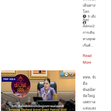
เดินทางทั่ว
โลก
9 เดือน
Ago
Admin2
การเดิน
ทางทุกครั้ง
เริ่มต้…
Read
More
ททท. จับ
TRIP IDEA
มือ
พันธมิตร
จัดใหญ่
เทศกาล
แห่งแสงสี