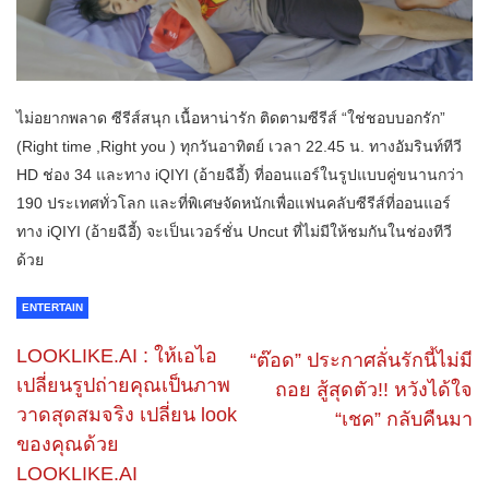
ไม่อยากพลาด ซีรีส์สนุก เนื้อหาน่ารัก ติดตามซีรีส์ “ใช่ชอบบอกรัก”
(Right time ,Right you ) ทุกวันอาทิตย์ เวลา 22.45 น. ทางอัมรินท์ทีวี
HD ช่อง 34 และทาง iQIYI (อ้ายฉีอี้) ที่ออนแอร์ในรูปแบบคู่ขนานกว่า
190 ประเทศทั่วโลก และที่พิเศษจัดหนักเพื่อแฟนคลับซีรีส์ที่ออนแอร์
ทาง iQIYI (อ้ายฉีอี้) จะเป็นเวอร์ชั่น Uncut ที่ไม่มีให้ชมกันในช่องทีวี
ด้วย
ENTERTAIN
LOOKLIKE.AI : ให้เอไอ
“ต๊อด” ประกาศลั่นรักนี้ไม่มี
เปลี่ยนรูปถ่ายคุณเป็นภาพ
ถอย สู้สุดตัว!! หวังได้ใจ
วาดสุดสมจริง เปลี่ยน look
“เชค” กลับคืนมา
ของคุณด้วย
LOOKLIKE.AI