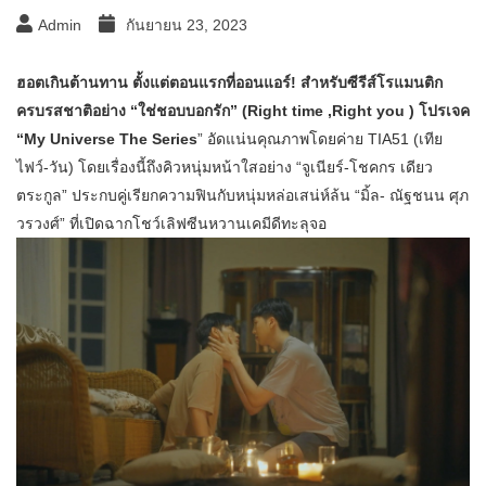
Admin
กันยายน 23, 2023
ฮอตเกินต้านทาน ตั้งแต่ตอนแรกที่ออนแอร์! สำหรับซีรีส์โรแมนติก
ครบรสชาติอย่าง “ใช่ชอบบอกรัก” (Right time ,Right you ) โปรเจค
“My Universe The Series
” อัดแน่นคุณภาพโดยค่าย TIA51 (เทีย
ไฟว์-วัน) โดยเรื่องนี้ถึงคิวหนุ่มหน้าใสอย่าง “จูเนียร์-โชคกร เดียว
ตระกูล” ประกบคู่เรียกความฟินกับหนุ่มหล่อเสน่ห์ล้น “มิ้ล- ณัฐชนน ศุภ
วรวงศ์” ที่เปิดฉากโชว์เลิฟซีนหวานเคมีดีทะลุจอ