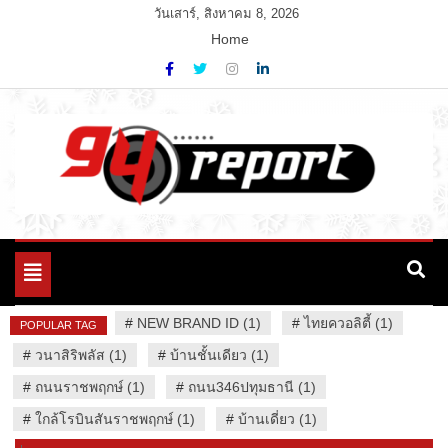
Skip
วันเสาร์, สิงหาคม 8, 2026
to
Home
content
Variety News
94 Report.com
Toggle
navigation
#
NEW BRAND ID (1)
#
ไทยควอลิตี้ (1)
POPULAR TAG
#
วนาสิริพลัส (1)
#
บ้านชั้นเดียว (1)
#
ถนนราชพฤกษ์ (1)
#
ถนน346ปทุมธานี (1)
#
ใกล้โรบินสันราชพฤกษ์ (1)
#
บ้านเดี่ยว (1)