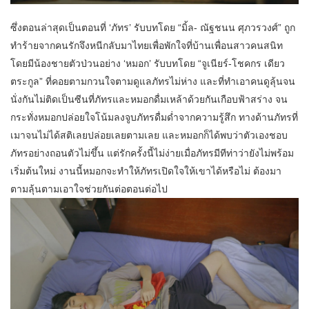
ซึ่งตอนล่าสุดเป็นตอนที่ ‘ภัทร’ รับบทโดย “มิ้ล- ณัฐชนน ศุภวรวงศ์” ถูก
ทำร้ายจากคนรักจึงหนีกลับมาไทยเพื่อพักใจที่บ้านเพื่อนสาวคนสนิท
โดยมีน้องชายตัวป่วนอย่าง ‘หมอก’ รับบทโดย “จูเนียร์-โชคกร เดียว
ตระกูล” ที่คอยตามกวนใจตามดูแลภัทรไม่ห่าง และที่ทำเอาคนดูลุ้นจน
นั่งกันไม่ติดเป็นซีนที่ภัทรและหมอกดื่มเหล้าด้วยกันเกือบฟ้าสร่าง จน
กระทั่งหมอกปล่อยใจโน้มลงจูบภัทรดื่มด่ำจากความรู้สึก ทางด้านภัทรที่
เมาจนไม่ได้สติเลยปล่อยเลยตามเลย และหมอกก็ได้พบว่าตัวเองชอบ
ภัทรอย่างถอนตัวไม่ขึ้น แต่รักครั้งนี้ไม่ง่ายเมื่อภัทรมีทีท่าว่ายังไม่พร้อม
เริ่มต้นใหม่ งานนี้หมอกจะทำให้ภัทรเปิดใจให้เขาได้หรือไม่ ต้องมา
ตามลุ้นตามเอาใจช่วยกันต่อตอนต่อไป