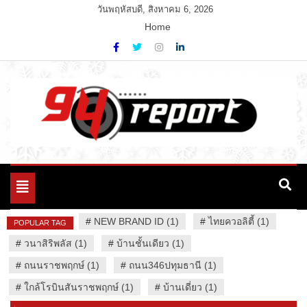
Skip
วันพฤหัสบดี, สิงหาคม 6, 2026
to
Home
content
Variety News
94 Report.com
Toggle
navigation
#
NEW BRAND ID (1)
#
ไทยควอลิตี้ (1)
POPULAR TAG
#
วนาสิริพลัส (1)
#
บ้านชั้นเดียว (1)
#
ถนนราชพฤกษ์ (1)
#
ถนน346ปทุมธานี (1)
#
ใกล้โรบินสันราชพฤกษ์ (1)
#
บ้านเดี่ยว (1)