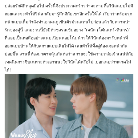
ปล่อยรักดีดีหลุดมือไป ครั้งนี้จึงประกาศกร้าวว่าจะตามตื๊อวีนัสแบบไม่มี
ถอยและจะทำให้วีนัสกลับมารู้สึกดีกับเขาอีกครั้งให้ได้ เรียกว่าพร้อมรุก
หนักแบบเต็มกำลังทำเอาคนดูเขินตัวม้วนแทนไปก่อนแล้วกับความน่า
รักของคู่นี้ แถมงานนี้ยังมีตัวชงรสเข้มอย่าง “เจนัส (โต๋นแตร์-ทินกร)”
ที่แอบเป็นพ่อสื่ออย่างแนบเนียนคอยโน้มน้าวให้วีนัสต้องมารับหน้าที่
ออกแบบบ้านให้กับสกายแบบเสียไม่ได้ เลยทำให้ทั้งคู่ต้องเจอหน้ากัน
บ่อยขึ้น งานนี้ต้องมาตามลุ้นกันต่อว่าสกายจะใช้ความหล่อเจ้าเสน่ห์กับ
เทคนิคการจีบเฉพาะตัวเอาชนะใจวีนัสได้หรือไม่..บอกเลยว่าพลาดไม่
ได้!