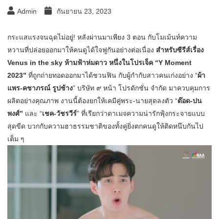
Admin
กันยายน 23, 2023
กระแสแรงจนฉุดไม่อยู่! หลังผ่านมาเพียง 3 ตอน กับโมเม้นท์ความ
หวานที่ปล่อยออกมาให้คนดูได้ใจฟูกันอย่างต่อเนื่อง
สำหรับซีรีส์เรื่อง
Venus in the sky ห้ามฟ้าห่มดาว หนึ่งในโปรเจ็ค “Y Moment
2023”
ที่ถูกถ่ายทอดออกมาได้ชวนฟิน กับผู้กำกับสาวคนเก่งอย่าง “
ผ้า
แพร-คชาภรณ์ รูปช้าง
” บริษัท ๙ หน้า โปรดักชั่น จำกัด มาควบคุมการ
ผลิตอย่างคุณภาพ งานนี้ต้องยกให้เคมีคู่พระ-นายสุดลงตัว “
ต๊อด-ปน
พงศ์”
และ “
เชค-วัชรวีร์
” ที่เรียกว่าดาเมจความน่ารักฟุ้งกระจายแบบ
สุดขีด บวกกับความฮาธรรมชาติของทั้งคู่ยิ่งตกคนดูให้ติดหนึบกันไป
เต็ม ๆ