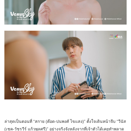
ล่าสุดเป็นตอนที่ “สกาย (ต๊อด-ปนพงศ์ ไขแสง)” ตั้งใจเดินหน้าจีบ “วีนัส
(เชค-วัชรวีร์ แก้วพูลศรี)” อย่างจริงจังหลังจากที่เจ้าตัวได้เคยทำพลาด