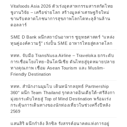
Vitafoods Asia 2026 ตัวเร่งอุตสาหกรรมสารสกัดไทย
ชูงานวิจัย – เครือข่ายโลก สร้างมูลค่าเศรษฐกิจใหม่
ขานรับตลาดโภชนาการสุขภาพโลกโตทะลุล้านล้าน
ดอลลาร์
SME D Bank ผนึกสถาบันอาหาร ชูยุทธศาสตร์ “แหล่ง
ทุนคู่องค์ความรู้” เร่งปั้น SME อาหารไทยสู่ตลาดโลก
ททท. จับมือ TransNusa Airline – Traveloka ยกระดับ
การเชื่อมโยงไทย–อินโดนีเซีย ดันไทยสู่จุดหมายปลาย
ทางคุณภาพ เชื่อม Asean Tourism และ Muslim-
Friendly Destination
ททท. สำนักงานมุมไบ เดินหน้ากลยุทธ์ Partnership
360° ผนึก Team Thailand รุกตลาดอินเดียใต้–ศรีลังกา
มุ่งยกระดับไทยสู่ Top of Mind Destination พร้อมเร่ง
กระตุ้นการเดินทางของนักท่องเที่ยวในช่วงครึ่งปีหลัง
2569
แสนสิริ ผนึกกำลัง ลิกซิล รังสรรค์อนาคตแห่งการอยู่