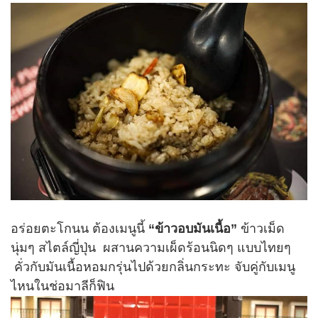
อร่อยตะโกนน ต้องเมนูนี้
“ข้าวอบมันเนื้อ”
ข้าวเม็ด
นุ่มๆ สไตล์ญี่ปุ่น ผสานความเผ็ดร้อนนิดๆ แบบไทยๆ
คั่วกับมันเนื้อหอมกรุ่นไปด้วยกลิ่นกระทะ จับคู่กับเมนู
ไหนในช่อมาลีก็ฟิน