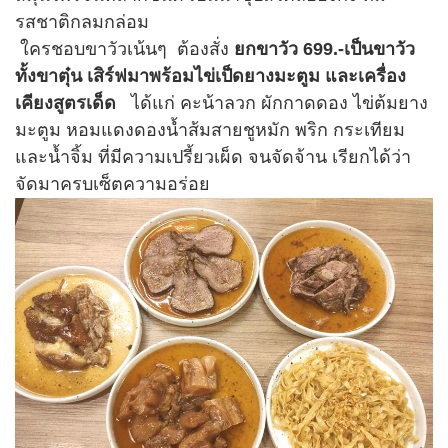
รสชาติกลมกล่อม
ใครชอบขาวัวเน้นๆ ต้องสั่ง
ยกขาวัว 699.-เป็นขาวัว
ทั้งขาตุ๋น เสิร์ฟมา
พร้อมไข่เป็ดยางมะตูม และเครื่อง
เคียงสูตรเด็ด
ได้แก่ คะน้าลวก ผักกาดดอง ไข่ต้มยาง
มะตูม หอมแดงดองน้ำส้มสายชูหมัก พริก กระเทียม
และน้ำจิ้ม ที่มีความเปรี้ยวเผ็ด จนจัดจ้าน เรียกได้ว่า
จัดมาครบเซ็ตความอร่อย