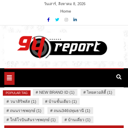
Skip
วันเสาร์, สิงหาคม 8, 2026
to
Home
content
Variety News
94 Report.com
Toggle
navigation
#
NEW BRAND ID (1)
#
ไทยควอลิตี้ (1)
POPULAR TAG
#
วนาสิริพลัส (1)
#
บ้านชั้นเดียว (1)
#
ถนนราชพฤกษ์ (1)
#
ถนน346ปทุมธานี (1)
#
ใกล้โรบินสันราชพฤกษ์ (1)
#
บ้านเดี่ยว (1)