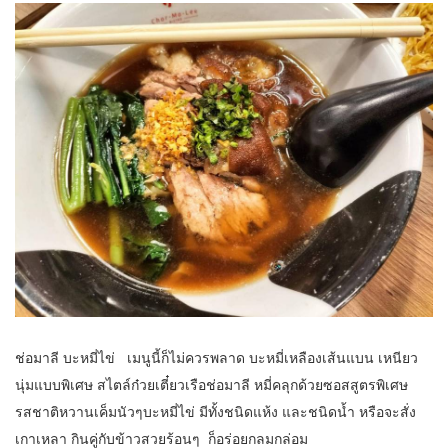
ช่อมาลี บะหมี่ไข่ เมนูนี้ก็ไม่ควรพลาด
บะหมี่เหลืองเส้นแบน เหนียว
นุ่มแบบพิเศษ สไตล์ก๋วยเตี๋ยวเรือช่อมาลี หมี่คลุกด้วยซอสสูตรพิเศษ
รสชาติหวานเค็มนัวๆบะหมี่ไข่ มีทั้งชนิดแห้ง และชนิดน้ำ หรือจะสั่ง
เกาเหลา กินคู่กับข้าวสวยร้อนๆ ก็อร่อยกลมกล่อม