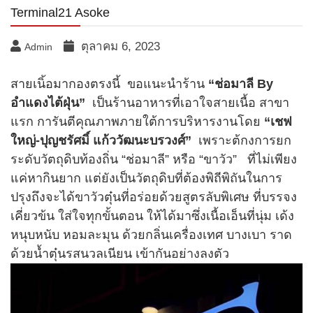
Terminal21 Asoke
ตุลาคม 6, 2023
Admin
สายเนิ้อมากองตรงนี้ ขอแนะนำร้าน
“ช่อมาลี By
อำแดงไต้ฝุ่น”
เป็นร้านอาหารที่เอาใจสายเนื้อ สาขา
แรก การันตีคุณภาพภายใต้การบริหารงานโดย
“เชฟ
ใหญ่-ปุญชรัศมิ์ แก้ววัฒนะบรวงศ์”
เพราะต้กงการยก
ระดับวัตถุดิบท้องถิ่น “ช่อมาลี” หรือ “ขาวัว” ที่ไม่เพียง
แค่หากินยาก แต่ยังเป็นวัตถุดิบที่ต้องพิถีพิถันในการ
ปรุงถึงจะได้ขาวัวตุ๋นที่อร่อยด้วยสูตรลับพิเศษ ที่บรรจง
เคี่ยวข้น ใส่ใจทุกขั้นตอน ให้ได้มาซึ่งเนื้อเอ็นที่นุ่ม เด้ง
หนุบหนับ หอมละมุน ด้วยกลิ่นเครื่องเทศ บางเบา ราด
ด้วยน้ำตุ๋นรสนวลเนียน เข้ากันอย่างลงตัว