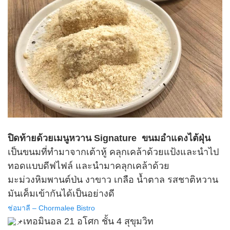
ปิดท้ายด้วยเมนูหวาน Signature ขนมอำแดงไต้ฝุ่น
เป็นขนมที่ทำมาจากเต้าหู้ คลุกเคล้าด้วยแป้งและนำไป
ทอดแบบดีฟไฟล์ และนำมาคลุกเคล้าด้วย
มะม่วงหิมพานต์ป่น งาขาว เกลือ น้ำตาล รสชาติหวาน
มันเค็มเข้ากันได้เป็นอย่างดี
ช่อมาลี – Chormalee Bistro
เทอมินอล 21 อโศก ชั้น 4 สุขุมวิท