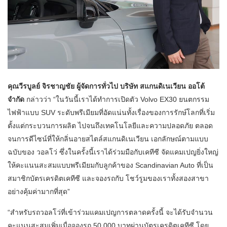
คุณวีรบูลย์ จิรชาญชัย ผู้จัดการทั่วไป บริษัท สแกนดิเนเวียน ออโต้
จำกัด
กล่าวว่า “ในวันนี้เราได้ทำการเปิดตัว Volvo EX30 ยนตกรรม
ไฟฟ้าแบบ SUV ระดับพรีเมียมที่อัดแน่นทั้งเรื่องของการรักษ์โลกที่เริ่ม
ตั้งแต่กระบวนการผลิต ไปจนถึงเทคโนโลยีและความปลอดภัย ตลอด
จนการดีไซน์ที่ให้กลิ่นอายสไตล์สแกนดิเนเวียน เอกลักษณ์ตามแบบ
ฉบับของ วอลโว่ ซึ่งในครั้งนี้เราได้ร่วมมือกับเคทีซี จัดแคมเปญยิ่งใหญ่
ให้คะแนนสะสมแบบพรีเมียมกับลูกค้าของ Scandinavian Auto ที่เป็น
สมาชิกบัตรเครดิตเคทีซี​ และจองรถกับ​ โชว์รูมของเราทั้งสองสาขา
อย่างคุ้มค่ามากที่สุด”
“สำหรับรถวอลโว่ที่เข้าร่วมแคมเปญการตลาดครั้งนี้​ จะได้รับจำนวน
คะแนนสะสมเพิ่มเมื่อจองรถ 50,000 บาทผ่านบัตรเครดิตเคทีซี โดย