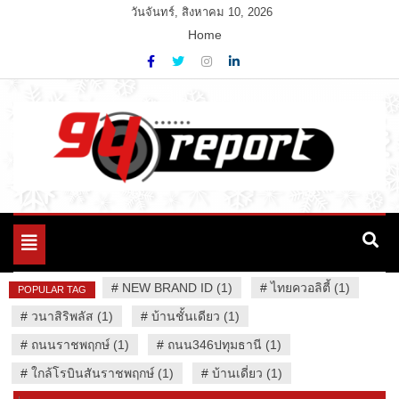
Skip
วันจันทร์, สิงหาคม 10, 2026
to
Home
content
Variety News
94 Report.com
Toggle
navigation
#
NEW BRAND ID (1)
#
ไทยควอลิตี้ (1)
POPULAR TAG
#
วนาสิริพลัส (1)
#
บ้านชั้นเดียว (1)
#
ถนนราชพฤกษ์ (1)
#
ถนน346ปทุมธานี (1)
#
ใกล้โรบินสันราชพฤกษ์ (1)
#
บ้านเดี่ยว (1)