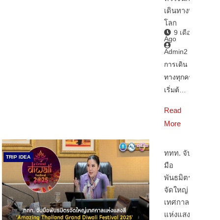
เดินทางทั่ว
โลก
9 เดือน
Ago
Admin2
การเดิน
ทางทุกครั้ง
เริ่มต้…
Read
More
ททท. จับ
TRIP IDEA
มือ
พันธมิตร
จัดใหญ่
เทศกาล
แห่งแสงสี