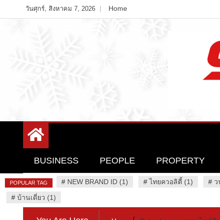
Skip
Home
วันศุกร์, สิงหาคม 7, 2026
to
content
Variety News
94 Report.com
BUSINESS
PEOPLE
PROPERTY
#
NEW BRAND ID (1)
#
ไทยควอลิตี้ (1)
#
ว
POPULAR TAG
#
บ้านเดี่ยว (1)