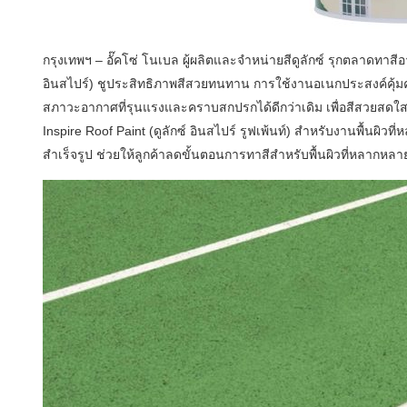
กรุงเทพฯ – อั๊คโซ่ โนเบล ผู้ผลิตและจำหน่ายสีดูลักซ์ รุกตลาดทา
อินสไปร์) ชูประสิทธิภาพสีสวยทนทาน การใช้งานอเนกประสงค์คุ้ม
สภาวะอากาศที่รุนแรงและคราบสกปรกได้ดีกว่าเดิม เพื่อสีสวยสด
Inspire Roof Paint (ดูลักซ์ อินสไปร์ รูฟเพ้นท์) สำหรับงานพื้นผิวท
สำเร็จรูป ช่วยให้ลูกค้าลดขั้นตอนการทาสีสำหรับพื้นผิวที่หลากห