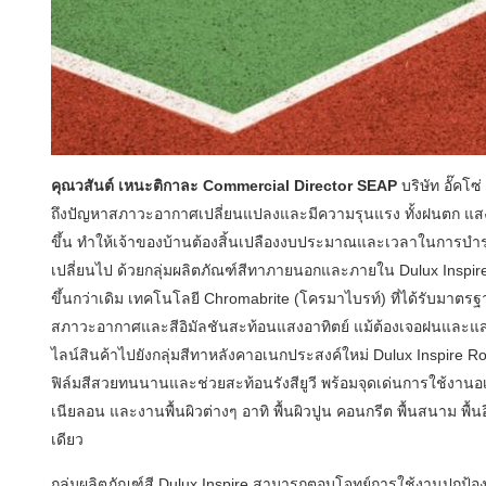
คุณวสันต์ เหนะติกาละ
Commercial Director SEAP
บริษัท อั๊คโ
ถึงปัญหาสภาวะอากาศเปลี่ยนแปลงและมีความรุนแรง ทั้งฝนตก แส
ขึ้น ทำให้เจ้าของบ้านต้องสิ้นเปลืองงบประมาณและเวลาในการบำรุงร
เปลี่ยนไป ด้วยกลุ่มผลิตภัณฑ์สีทาภายนอกและภายใน Dulux Inspire 
ขึ้นกว่าเดิม เทคโนโลยี Chromabrite (โครมาไบรท์) ที่ได้รับมา
สภาวะอากาศและสีอิมัลชันสะท้อนแสงอาทิตย์ แม้ต้องเจอฝนและแสงแ
ไลน์สินค้าไปยังกลุ่มสีทาหลังคาอเนกประสงค์ใหม่ Dulux Inspire Roo
ฟิล์มสีสวยทนนานและช่วยสะท้อนรังสียูวี พร้อมจุดเด่นการใช้งานอเ
เนียลอน และงานพื้นผิวต่างๆ อาทิ พื้นผิวปูน คอนกรีต พื้นสนาม พื
เดียว
กลุ่มผลิตภัณฑ์สี Dulux Inspire สามารถตอบโจทย์การใช้งานปกป้