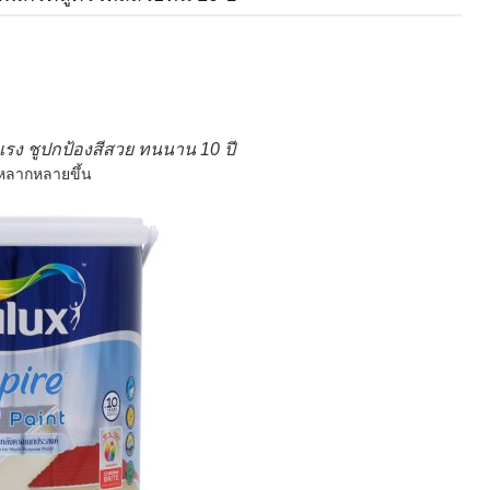
ง ชูปกป้องสีสวย ทนนาน 10 ปี
่หลากหลายขึ้น