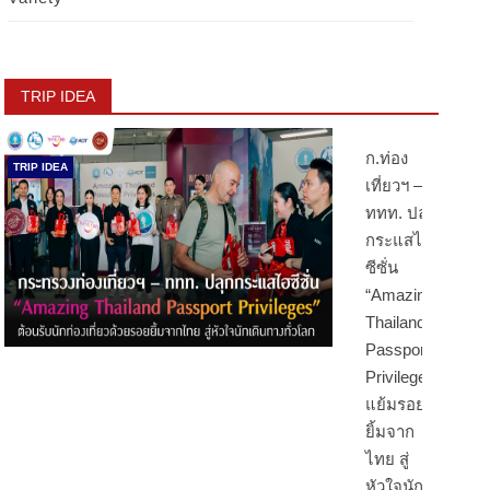
TRIP IDEA
ก.ท่อง
TRIP IDEA
เที่ยวฯ –
ททท. ปลุก
กระแสไฮ
ซีซั่น
“Amazing
Thailand
Passport
Privileges”
แย้มรอย
ยิ้มจาก
ไทย สู่
หัวใจนัก