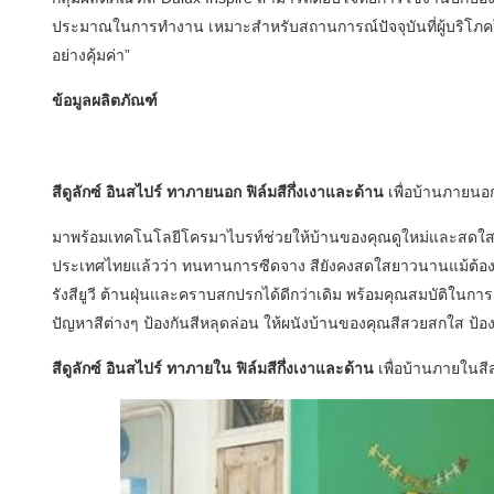
ประมาณในการทำงาน เหมาะสำหรับสถานการณ์ปัจจุบันที่ผู้บริโภ
อย่างคุ้มค่า”
ข้อมูลผลิตภัณฑ์
สีดูลักซ์ อินสไปร์ ทาภายนอก ฟิล์มสีกึ่งเงาและด้าน
เพื่อบ้านภายน
มาพร้อมเทคโนโลยีโครมาไบรท์ช่วยให้บ้านของคุณดูใหม่และสดใส
ประเทศไทยแล้วว่า ทนทานการซีดจาง สียังคงสดใสยาวนานแม้ต้องเ
รังสียูวี ต้านฝุ่นและคราบสกปรกได้ดีกว่าเดิม พร้อมคุณสมบัติในการต
ปัญหาสีต่างๆ ป้องกันสีหลุดล่อน ให้ผนังบ้านของคุณสีสวยสกใส ป้อ
สีดูลักซ์ อินสไปร์ ทาภายใน ฟิล์มสีกึ่งเงาและด้าน
เพื่อบ้านภายใน