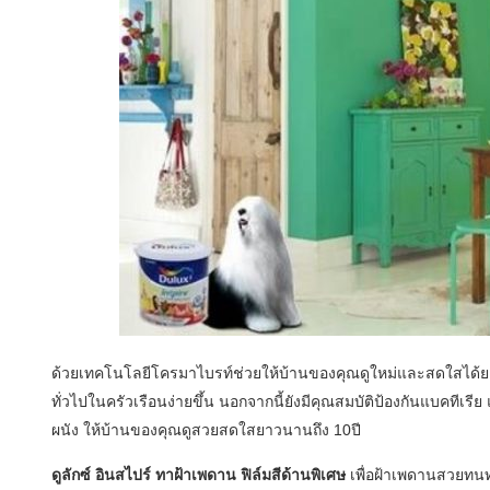
ด้วยเทคโนโลยีโครมาไบรท์ช่วยให้บ้านของคุณดูใหม่และสดใสได้ยา
ทั่วไปในครัวเรือนง่ายขึ้น นอกจากนี้ยังมีคุณสมบัติป้องกันแบคทีเรี
ผนัง ให้บ้านของคุณดูสวยสดใสยาวนานถึง 10ปี
ดูลักซ์ อินสไปร์ ทาฝ้าเพดาน ฟิล์มสีด้านพิเศษ
เพื่อฝ้าเพดานสวยท