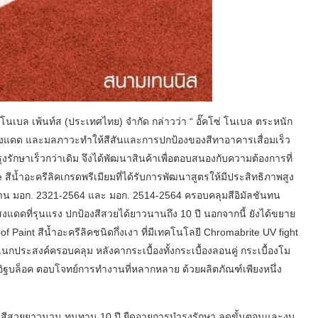
ซ่ โนเบล เพ้นท์ส (ประเทศไทย) จำกัด กล่าวว่า “ อั๊คโซ่ โนเบล ตระหนัก
งแดด และมลภาวะทำให้สีสันและการปกป้องของสีทาอาคารเสื่อมเร็ว
ักษาเร็วกว่าเดิม จึงได้พัฒนาสินค้าเพื่อตอบสนองกับความต้องการที่
สีน้ำอะครีลิคเกรดพรีเมียมที่ได้รับการพัฒนาสูตรให้มีประสิทธิภาพสูง
ตรฐาน มอก. 2321-2564 และ มอก. 2514-2564 ครอบคลุมสีอิมัลชันทน
ดดที่รุนแรง ปกป้องสีสวยได้ยาวนานถึง 10 ปี นอกจากนี้ ยังได้ขยาย
f Paint สีน้ำอะครีลิคชนิดกึ่งเงา ที่มีเทคโนโลยี Chromabrite UV fight
นกประสงค์ครอบคลุม หลังคากระเบื้องทั้งกระเบื้องลอนคู่ กระเบื้องโม
้นอิฐบล็อค ตอบโจทย์การทำงานที่หลากหลาย ด้วยผลิตภัณฑ์เพียงหนึ่ง
องสีสวยยาวนาน ทนทาน 10 ปี ยืดอายุการบำรุงรักษา ลดขั้นตอนและงบ