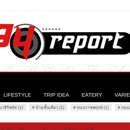
LIFESTYLE
TRIP IDEA
EATERY
VARI
นาสิริพลัส (1)
#
บ้านชั้นเดียว (1)
#
ถนนราชพฤกษ์ (1)
#
ถนน3