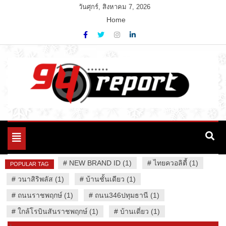
Skip
วันศุกร์, สิงหาคม 7, 2026
to
Home
content
Variety News
94 Report.com
Toggle
navigation
#
NEW BRAND ID (1)
#
ไทยควอลิตี้ (1)
POPULAR TAG
#
วนาสิริพลัส (1)
#
บ้านชั้นเดียว (1)
#
ถนนราชพฤกษ์ (1)
#
ถนน346ปทุมธานี (1)
#
ใกล้โรบินสันราชพฤกษ์ (1)
#
บ้านเดี่ยว (1)