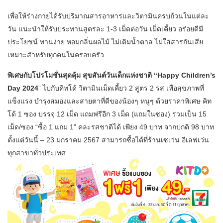
เพื่อให้ร่างกายได้รับปริมาณสารอาหารและวิตามินครบถ้วนในแต่ละ
วัน แนะนำให้รับประทานสูตรละ 1-3 เม็ดต่อวัน เม็ดเคี้ยว อร่อยดีมี
ประโยชน์ ทานง่าย หอมกลิ่นผลไม้ ไม่เติมน้ำตาล ไม่ใส่สารกันเสีย
เหมาะสำหรับทุกคนในครอบครัว
พิเศษกับโปรโมชั่นสุดคุ้ม สุขสันต์วันเด็กแห่งชาติ “Happy Children’s
Day 2024
” ไปกับคิทโด้ วิตามินเม็ดเคี้ยว 2 สูตร 2 รส เพื่อสุขภาพที่
แข็งแรง บำรุงสมองและสายตาที่ดีของน้องๆ หนูๆ ด้วยราคาพิเศษ คิท
โด้ 1 ซอง บรรจุ 12 เม็ด แถมฟรีอีก 3 เม็ด (แถมในซอง) รวมเป็น 15
เม็ด/ซอง “ซื้อ 1 แถม 1” คละรสชาติได้ เพียง 49 บาท จากปกติ 98 บาท
ตั้งแต่วันนี้ – 23 มกราคม 2567 สามารถซื้อได้ที่ร้านเซเว่น อีเลฟเว่น
ทุกสาขาทั่วประเทศ