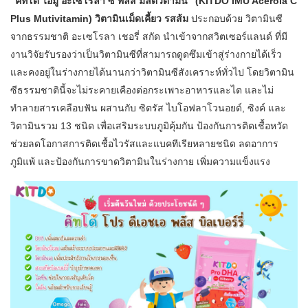
“คิทโด้ ไอมู อะเซโรลา ซี พลัส มัลติวิตามิน” (KITDO IMU Acerola C
Plus Mutivitamin) วิตามินเม็ดเคี้ยว รสส้ม
ประกอบด้วย วิตามินซี
จากธรรมชาติ อะเซโรลา เชอรี่ สกัด นำเข้าจากสวิตเซอร์แลนด์ ที่มี
งานวิจัยรับรองว่าเป็นวิตามินซีที่สามารถดูดซึมเข้าสู่ร่างกายได้เร็ว
และคงอยู่ในร่างกายได้นานกว่าวิตามินซีสังเคราะห์ทั่วไป โดยวิตามิน
ซีธรรมชาตินี้จะไม่ระคายเคืองต่อกระเพาะอาหารและไต และไม่
ทำลายสารเคลือบฟัน ผสานกับ ซิตรัส ไบโอฟลาโวนอยด์, ซิงค์ และ
วิตามินรวม 13 ชนิด เพื่อเสริมระบบภูมิคุ้มกัน ป้องกันการติดเชื้อหวัด
ช่วยลดโอกาสการติดเชื้อไวรัสและแบคทีเรียหลายชนิด ลดอาการ
ภูมิแพ้ และป้องกันการขาดวิตามินในร่างกาย เพิ่มความแข็งแรง