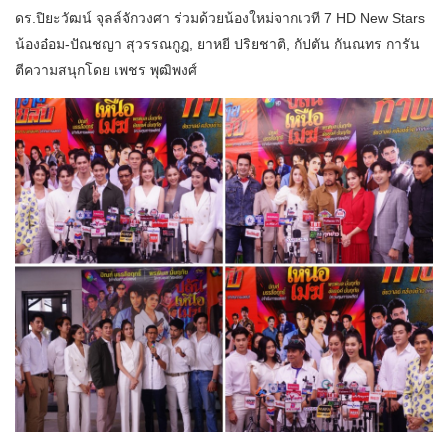
ดร.ปิยะวัฒน์ จุลล์จักวงศา ร่วมด้วยน้องใหม่จากเวที 7 HD New Stars
น้องอ๋อม-ปัณชญา สุวรรณกูฎ, ยาหยี ปริยชาติ, กัปตัน กันณทร การัน
ตีความสนุกโดย เพชร พุฒิพงศ์