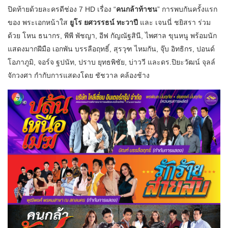
ปิดท้ายด้วยละครดีช่อง 7 HD เรื่อง “
คนกล้าท้าชน
” การพบกันครั้งแรก
ของ พระเอกหน้าใส
ยูโร ยศวรรธน์ ทะวาปี
และ เจนนี่ ชยิสรา ร่วม
ด้วย โหน ธนากร, พีพี พัชญา, อีฟ กัญณัฐสินี, ไพศาล ขุนหนู พร้อมนัก
แสดงมากฝีมือ เอกพัน บรรลือฤทธิ์, สุรวุฑ ไหมกัน, จุ๊บ อิทธิกร, ปอนด์
โอภาภูมิ, จอร์จ ฐปนัท, ปราบ ยุทธพิชัย, บ่าววี และดร.ปิยะวัฒน์ จุลล์
จักวงศา กำกับการแสดงโดย ชัชวาล คล้องช้าง