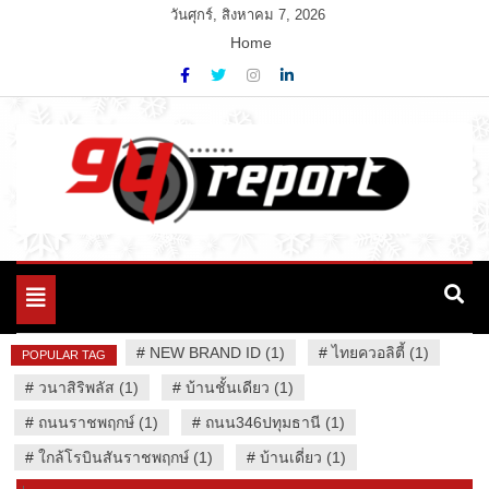
Skip
วันศุกร์, สิงหาคม 7, 2026
to
Home
content
Variety News
94 Report.com
Toggle
navigation
#
NEW BRAND ID (1)
#
ไทยควอลิตี้ (1)
POPULAR TAG
#
วนาสิริพลัส (1)
#
บ้านชั้นเดียว (1)
#
ถนนราชพฤกษ์ (1)
#
ถนน346ปทุมธานี (1)
#
ใกล้โรบินสันราชพฤกษ์ (1)
#
บ้านเดี่ยว (1)