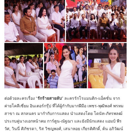
ต่อด้วยละครเรื่อง “
รักร้ายสายลับ
” ละครรักโรแมนติก-แอ็คชั่น จาก
ค่ายโคลีเซี่ยม อินเตอร์กรุ๊ป ที่ได้ผู้กำกับมากฝีมือ เพชร-พุฒิพงศ์ พรหม
สาขา ณ สกลนคร มากำกับการแสดง นำแสดงโดย โดนัท-ภัทรพลฒ์
ประกบคู่นางเอกหน้าคม การ์ตูน-ณัฐฌา และยังมีนักแสดง แอมป์ พีร
วัศ, วินนี่ ศิภัชรดา, ริส วิชญพงศ์, เสนาหอย เกียรติศักดิ์, ต้น อภิวัฒน์