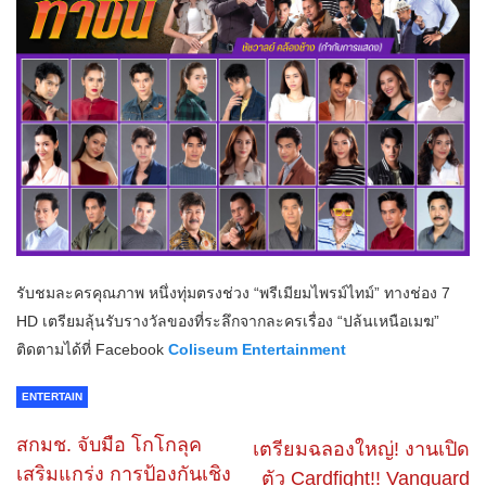
รับชมละครคุณภาพ หนึ่งทุ่มตรงช่วง “พรีเมียมไพรม์ไทม์” ทางช่อง 7
HD เตรียมลุ้นรับรางวัลของที่ระลึกจากละครเรื่อง “ปล้นเหนือเมฆ”
ติดตามได้ที่ Facebook
Coliseum
Entertainment
ENTERTAIN
สกมช. จับมือ โกโกลุค
เตรียมฉลองใหญ่! งานเปิด
เสริมแกร่ง การป้องกันเชิง
ตัว Cardfight!! Vanguard