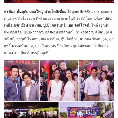
พรพิมล มั่นฤทัย บอสใหญ่ ค่ายโคลีเซี่ยม
ได้ฤกษ์เปิดพิธีบวงสรวงละคร
คุณภาพ 3 เรื่องรวด ที่พร้อมจะออกอากาศในปี 2567 ได้แก่เรื่อง “
ปล้น
เหนือเมฆ
”
อ๊อฟ ชนะพล, ปูเป้ เกศรินทร์, เอก รังสิโรจน์,
ไทด์ เอกพัน,
พีท ทองเจือ, แชป-วรากร, อลิศ-ธนัชศลักษณ์, ซัน-วงศธร, สิมิลัน เตมิ
วณิชย์, สุรวุฒิ ไหมกัน, ณดล กณิณ, จุ๊บ อิทธิกร, ธนายง ว่องตะกูล, ภูธ
ฤทธิ์ พรหมบันดาล, บ่าววี และดร.ปิยะวัฒน์ จุลล์จักวงศา กำกับการ
แสดงโดย บิณฑ์ บรรลือฤทธิ์