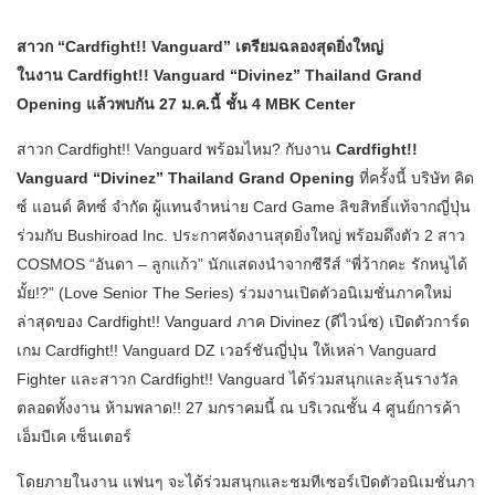
สาวก “Cardfight!! Vanguard” เตรียมฉลองสุดยิ่งใหญ่
ในงาน Cardfight!! Vanguard “Divinez” Thailand Grand
Opening แล้วพบกัน 27 ม.ค.นี้ ชั้น 4 MBK Center
​สาวก Cardfight!! Vanguard พร้อมไหม? กับงาน
Cardfight!!
Vanguard “Divinez” Thailand Grand Opening
ที่ครั้งนี้ บริษัท คิด
ซ์ แอนด์ คิทซ์ จำกัด ผู้แทนจำหน่าย Card Game ลิขสิทธิ์แท้จากญี่ปุ่น
ร่วมกับ Bushiroad Inc. ประกาศจัดงานสุดยิ่งใหญ่ พร้อมดึงตัว 2 สาว
COSMOS “อันดา – ลูกแก้ว” นักแสดงนำจากซีรีส์ “พี่ว้ากคะ รักหนูได้
มั้ย!?” (Love Senior The Series) ร่วมงานเปิดตัวอนิเมชั่นภาคใหม่
ล่าสุดของ Cardfight!! Vanguard ภาค Divinez (ดีไวน์ซ) เปิดตัวการ์ด
เกม Cardfight!! Vanguard DZ เวอร์ชันญี่ปุ่น ให้เหล่า Vanguard
Fighter และสาวก Cardfight!! Vanguard ได้ร่วมสนุกและลุ้นรางวัล
ตลอดทั้งงาน ห้ามพลาด!! 27 มกราคมนี้ ณ บริเวณชั้น 4 ศูนย์การค้า
เอ็มบีเค เซ็นเตอร์
​โดยภายในงาน แฟนๆ จะได้ร่วมสนุกและชมทีเซอร์เปิดตัวอนิเมชั่นภา