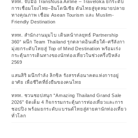
ททท. จับมือ TransNusa Airline – Traveloka ยกระดับ
การเชื่อมโยงไทย–อินโดนีเซีย ดันไทยสู่จุดหมายปลาย
ทางคุณภาพ เชื่อม Asean Tourism และ Muslim-
Friendly Destination
ททท. สำนักงานมุมไบ เดินหน้ากลยุทธ์ Partnership
360° ผนึก Team Thailand รุกตลาดอินเดียใต้–ศรีลังกา
มุ่งยกระดับไทยสู่ Top of Mind Destination พร้อมเร่ง
กระตุ้นการเดินทางของนักท่องเที่ยวในช่วงครึ่งปีหลัง
2569
แสนสิริ ผนึกกำลัง ลิกซิล รังสรรค์อนาคตแห่งการอยู่
อาศัย เพื่อชีวิตที่ยั่งยืนของคนไทย
ททท. ชวนชอปสนุก “Amazing Thailand Grand Sale
2026” จัดเต็ม 4 กิจกรรมกระตุ้นการท่องเที่ยวและการ
ชอปปิง พร้อมยกระดับแบรนด์ไทยสู่สายตานักท่องเที่ยว
ทั่วโลก