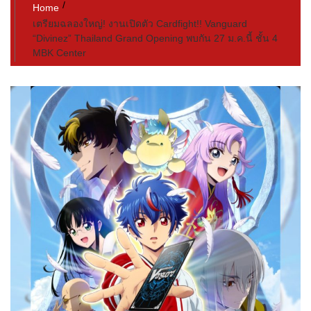
Home
เตรียมฉลองใหญ่! งานเปิดตัว Cardfight!! Vanguard
“Divinez” Thailand Grand Opening พบกัน 27 ม.ค.นี้ ชั้น 4
MBK Center