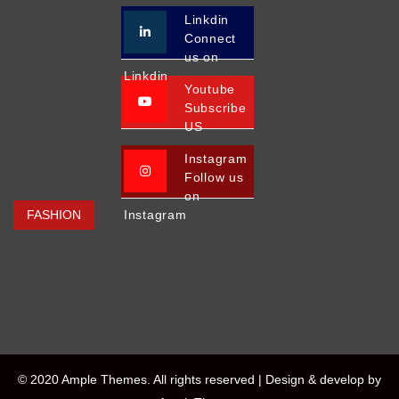
Linkdin
Connect
us on
Linkdin
Youtube
Subscribe
US
Instagram
Follow us
on
FASHION
Instagram
© 2020 Ample Themes. All rights reserved |
Design & develop by