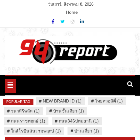
Skip
วันเสาร์, สิงหาคม 8, 2026
to
Home
content
Variety News
94 Report.com
Toggle
navigation
#
NEW BRAND ID (1)
#
ไทยควอลิตี้ (1)
POPULAR TAG
#
วนาสิริพลัส (1)
#
บ้านชั้นเดียว (1)
#
ถนนราชพฤกษ์ (1)
#
ถนน346ปทุมธานี (1)
#
ใกล้โรบินสันราชพฤกษ์ (1)
#
บ้านเดี่ยว (1)