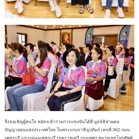
จึงขอเชิญผู้สนใจ สมัครเข้าร่วมการแข่งขันได้ที่ มูลนิธิช่วยคน
ปัญญาอ่อนแห่งประเทศไทย ในพระบรมราชินูปถัมภ์ เลขที่ 362 ถนน
เพชรบุรี แขวงถนนเพชรบุรี เขตราชเทวี กรุงเทพฯ หมายเลขโทรศัพท์