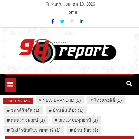
Skip
วันจันทร์, สิงหาคม 10, 2026
to
Home
content
Variety News
94 Report.com
Toggle
navigation
#
NEW BRAND ID (1)
#
ไทยควอลิตี้ (1)
POPULAR TAG
#
วนาสิริพลัส (1)
#
บ้านชั้นเดียว (1)
#
ถนนราชพฤกษ์ (1)
#
ถนน346ปทุมธานี (1)
#
ใกล้โรบินสันราชพฤกษ์ (1)
#
บ้านเดี่ยว (1)